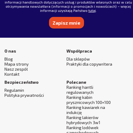
informacji handlowych dotyczących usług i produktów własnych oraz w celu
otrzymywania newslettera (informacji o promocjach i nowościach) – więcej
informacji uzyskają Państwo
tutaj
.
Alternative:
O nas
Współpraca
Blog
Dla sklepów
Mapa strony
Praktyki dla copywritera
Nasz zespół
Kontakt
Bezpieczeństwo
Polecane
Ranking hantli
Regulamin
regulowanych
Polityka prywatności
Ranking kabin
prysznicowych 100×100
Ranking kawiarek na
indukcję
Ranking lakierów
hybrydowych 3w1
Ranking lodówek
samochodowych