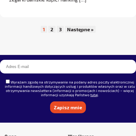
1
2
3
Następne »
Wyrażam zgodę na otrzymywanie na podany adres poczty elektronicznej
informacji handlowych dotyczących usług i produktów własnych oraz w celu
otrzymywania newslettera (informacji o promocjach i nowościach) – więcej
informacji uzyskają Państwo
tutaj
.
Alternative: