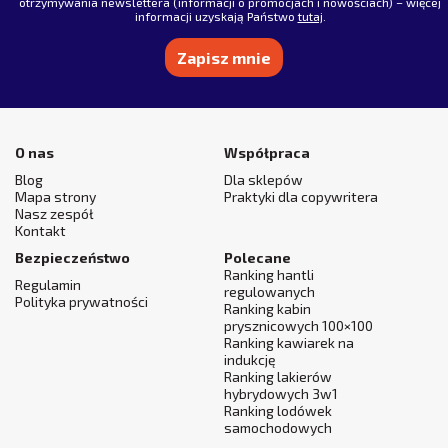
otrzymywania newslettera (informacji o promocjach i nowościach) – więcej
informacji uzyskają Państwo
tutaj
.
Alternative:
O nas
Współpraca
Blog
Dla sklepów
Mapa strony
Praktyki dla copywritera
Nasz zespół
Kontakt
Bezpieczeństwo
Polecane
Ranking hantli
Regulamin
regulowanych
Polityka prywatności
Ranking kabin
prysznicowych 100×100
Ranking kawiarek na
indukcję
Ranking lakierów
hybrydowych 3w1
Ranking lodówek
samochodowych