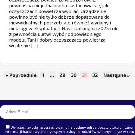
pewnością niejedna osoba zastanawia się, jaki
oczyszczacz powietrza wybrać. Urządzenie
powinno być nie tylko dobrze dopasowane do
indywidualnych potrzeb, ale również wydajny i
niedrogi w eksploatacji. Nasz ranking na 2025 rok
z pewnością ułatwi wybór odpowiedniego
modelu. Tani i dobry oczyszczacz powietrza
wcale nie […]
« Poprzednie
1
…
29
30
31
32
Następne »
Wyrażam zgodę na otrzymywanie na podany adres poczty elektronicznej
informacji handlowych dotyczących usług i produktów własnych oraz w celu