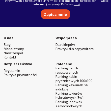
otrzymywania newslettera (informacji o promocjach i nowościach) – więcej
informacji uzyskają Państwo
tutaj
.
Alternative:
O nas
Współpraca
Blog
Dla sklepów
Mapa strony
Praktyki dla copywritera
Nasz zespół
Kontakt
Bezpieczeństwo
Polecane
Ranking hantli
Regulamin
regulowanych
Polityka prywatności
Ranking kabin
prysznicowych 100×100
Ranking kawiarek na
indukcję
Ranking lakierów
hybrydowych 3w1
Ranking lodówek
samochodowych