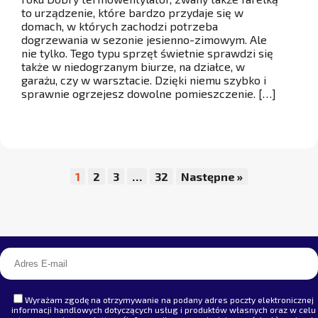
to urządzenie, które bardzo przydaje się w
domach, w których zachodzi potrzeba
dogrzewania w sezonie jesienno-zimowym. Ale
nie tylko. Tego typu sprzęt świetnie sprawdzi się
także w niedogrzanym biurze, na działce, w
garażu, czy w warsztacie. Dzięki niemu szybko i
sprawnie ogrzejesz dowolne pomieszczenie. […]
1
2
3
…
32
Następne »
Wyrażam zgodę na otrzymywanie na podany adres poczty elektronicznej
informacji handlowych dotyczących usług i produktów własnych oraz w celu