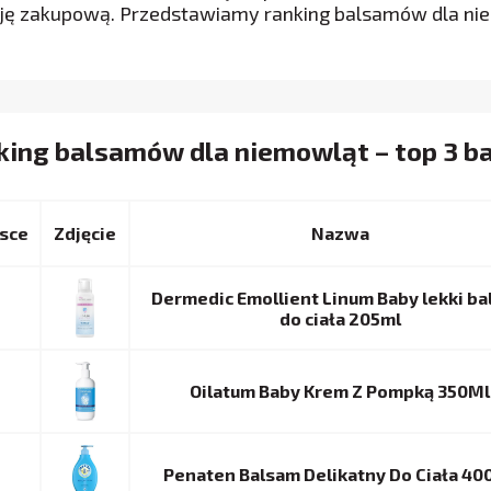
ję zakupową. Przedstawiamy ranking balsamów dla ni
king balsamów dla niemowląt – top 3 b
sce
Nazwa
Dermedic Emollient Linum Baby lekki b
do ciała 205ml
Oilatum Baby Krem Z Pompką 350Ml
Penaten Balsam Delikatny Do Ciała 40