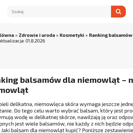
główna
»
Zdrowie i uroda
»
Kosmetyki
»
Ranking balsamów
aktualizacja:
01
.
8
.
2026
king balsamów dla niemowląt – n
mowląt
pieli delikatna, niemowlęca skóra wymaga jeszcze jedne
żanie. Do tego celu warto wybrać balsam, który jest 
ymują wodę w delikatnej skórze, nawilżają ją oraz odpo
pnych jest wiele balsamów, nie każdy z nich będzie odpo
. Jaki balsam dla niemowląt kupić? Poniższe zestawieni