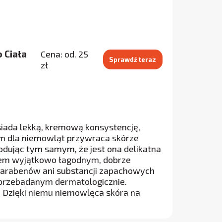
 Ciała
Cena: od. 25
Sprawdź teraz
zł
osiada lekką, kremową konsystencję,
sam dla niemowląt przywraca skórze
odując tym samym, że jest ona delikatna
ktem wyjątkowo łagodnym, dobrze
parabenów ani substancji zapachowych
 przebadanym dermatologicznie.
 Dzięki niemu niemowlęca skóra na