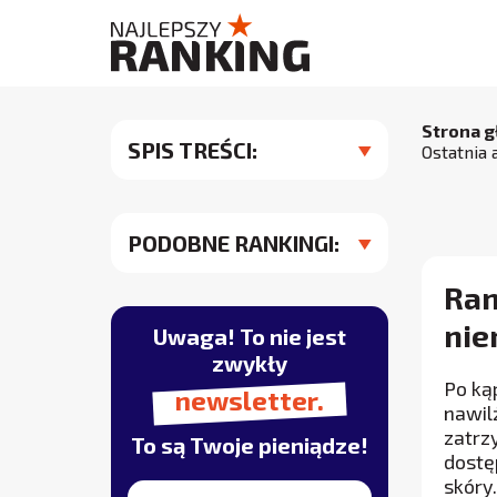
Strona 
SPIS TREŚCI:
Ostatnia 
PODOBNE RANKINGI:
Ran
nie
Uwaga! To nie jest
zwykły
Po ką
newsletter.
nawil
zatrz
To są Twoje pieniądze!
dostę
skóry