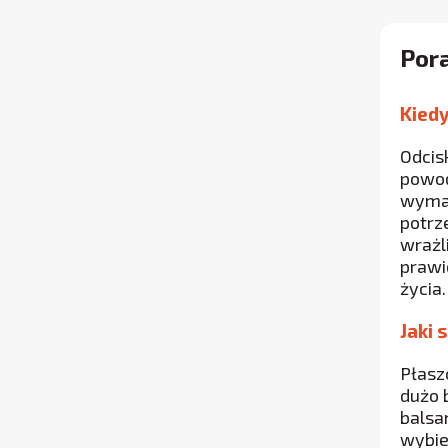
Por
Kied
Odcis
powod
wymag
potrz
wrażl
prawi
życia.
Jaki 
Płasz
dużo 
balsa
wybie