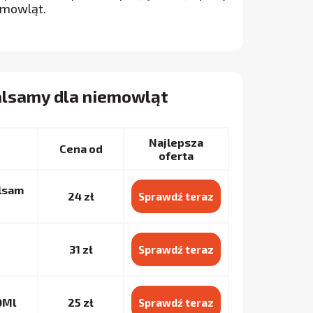
emowląt.
alsamy dla niemowląt
Najlepsza
Cena od
oferta
alsam
24 zł
Sprawdź teraz
31 zł
Sprawdź teraz
0Ml
25 zł
Sprawdź teraz