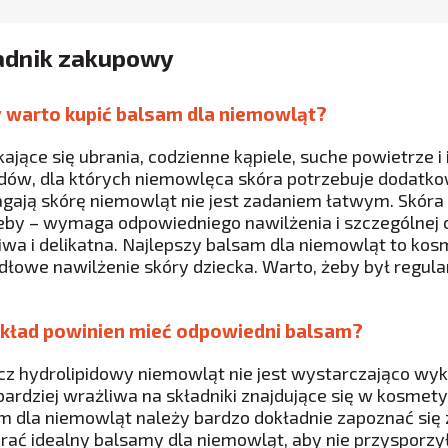
adnik zakupowy
y warto kupić balsam dla niemowląt?
kające się ubrania, codzienne kąpiele, suche powietrze i
ów, dla których niemowlęca skóra potrzebuje dodatkow
ają skórę niemowląt nie jest zadaniem łatwym. Skór
eby – wymaga odpowiedniego nawilżenia i szczególnej o
iwa i delikatna. Najlepszy balsam dla niemowląt to kos
dłowe nawilżenie skóry dziecka. Warto, żeby był regula
skład powinien mieć odpowiedni balsam?
cz hydrolipidowy niemowląt nie jest wystarczająco wyks
bardziej wrażliwa na składniki znajdujące się w kosmet
m dla niemowląt należy bardzo dokładnie zapoznać się 
rać idealny balsamy dla niemowląt, aby nie przysporz