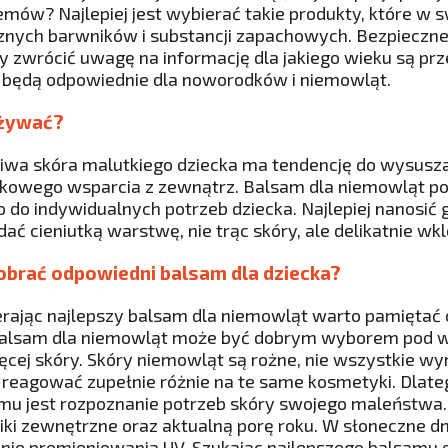
emów? Najlepiej jest wybierać takie produkty, które w
znych barwników i substancji zapachowych. Bezpieczn
y zwrócić uwagę na informację dla jakiego wieku są pr
i będą odpowiednie dla noworodków i niemowląt.
używać?
iwa skóra malutkiego dziecka ma tendencję do wysuszan
kowego wsparcia z zewnątrz. Balsam dla niemowląt p
o do indywidualnych potrzeb dziecka. Najlepiej nanosić g
dać cieniutką warstwę, nie trąc skóry, ale delikatnie w
obrać odpowiedni balsam dla dziecka?
rając najlepszy balsam dla niemowląt warto pamiętać o
balsam dla niemowląt może być dobrym wyborem pod wa
ięcej skóry. Skóry niemowląt są rożne, nie wszystkie w
reagować zupełnie różnie na te same kosmetyki. Dlat
mu jest rozpoznanie potrzeb skóry swojego maleństwa
iki zewnętrzne oraz aktualną porę roku. W słoneczne d
anie promieniowania UV. Szukając najlepszego balsamu 