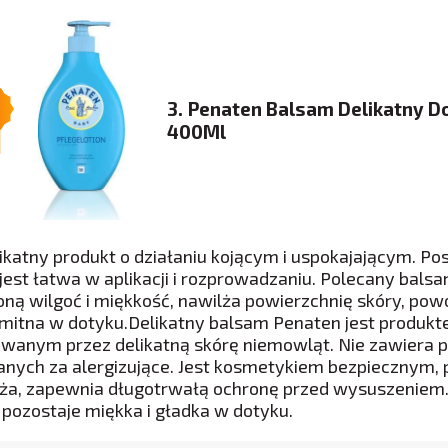
3. Penaten Balsam Delikatny Do
400Ml
likatny produkt o działaniu kojącym i uspokajającym. P
 jest łatwa w aplikacji i rozprowadzaniu. Polecany bal
oną wilgoć i miękkość, nawilża powierzchnię skóry, pow
amitna w dotyku.Delikatny balsam Penaten jest produ
owanym przez delikatną skórę niemowląt. Nie zawiera 
nych za alergizujące. Jest kosmetykiem bezpiecznym,
ża, zapewnia długotrwałą ochronę przed wysuszeniem.
 pozostaje miękka i gładka w dotyku.