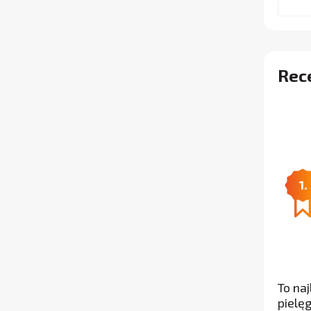
Rec
1.
To na
pielę