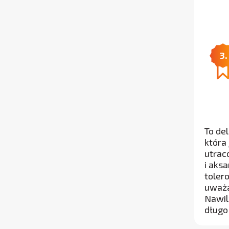
3.
To de
która
utrac
i aks
toler
uważa
Nawil
długo