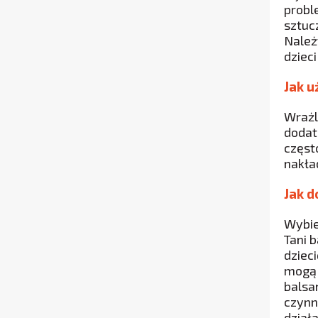
probl
sztuc
Należ
dziec
Jak 
Wrażl
dodat
częst
nakła
Jak d
Wybie
Tani 
dziec
mogą 
balsa
czynn
dział