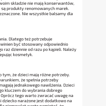
 swoim składzie nie mają konserwantów,
e są produkty renomowanych marek.
zeznaczone. Nie wszystkie balsamy dla
ia. Dlatego też potrzebuje
owinien być stosowany odpowiednio
o raz dziennie od razu po kąpieli. Należy
klepując kosmetyk.
 tym, że dzieci mają różne potrzeby.
runkiem, że spełnia potrzeby
ymagają jednakowego nawilżenia. Dzieci
ego kluczem do wybrania dobrego
. Oprócz tego warto zwracać uwagę na
ni dziecko narażone jest dodatkowo na
dla niemowląt warto pamiętać, że