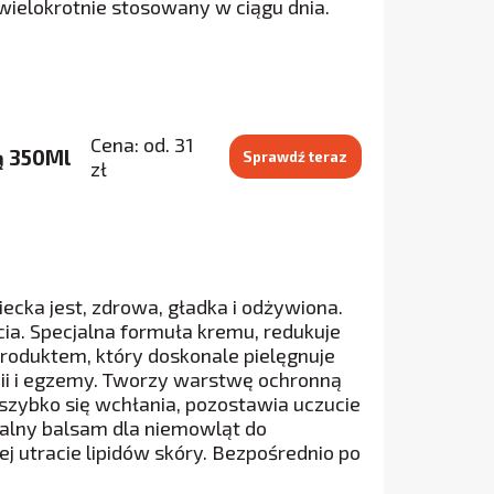
ielokrotnie stosowany w ciągu dnia.
Cena: od. 31
ą 350Ml
Sprawdź teraz
zł
ecka jest, zdrowa, gładka i odżywiona.
ycia. Specjalna formuła kremu, redukuje
roduktem, który doskonale pielęgnuje
pii i egzemy. Tworzy warstwę ochronną
 szybko się wchłania, pozostawia uczucie
ealny balsam dla niemowląt do
j utracie lipidów skóry. Bezpośrednio po