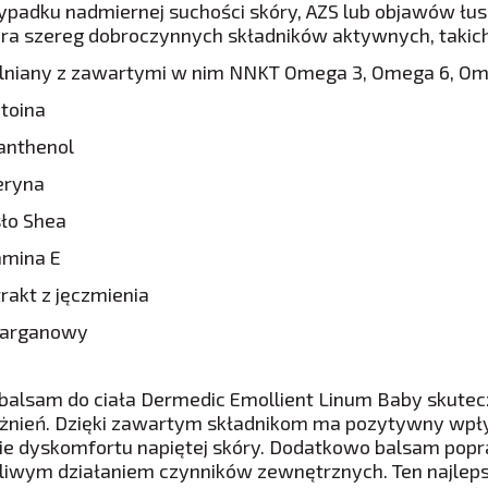
ypadku nadmiernej suchości skóry, AZS lub objawów łus
ra szereg dobroczynnych składników aktywnych, takich
j lniany z zawartymi w nim NNKT Omega 3, Omega 6, O
toina
anthenol
eryna
ło Shea
amina E
rakt z jęczmienia
j arganowy
 balsam do ciała Dermedic Emollient Linum Baby skutecz
żnień. Dzięki zawartym składnikom ma pozytywny wpły
ie dyskomfortu napiętej skóry. Dodatkowo balsam popra
liwym działaniem czynników zewnętrznych. Ten najleps