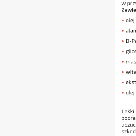
w prz
Zawie
ole
alan
D-P
glic
mas
wit
ekst
ole
Lekki
podra
uczuc
szkod