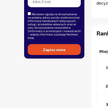
decyz
Wyrażam zgodę na otrzymywanie
na podany adres poczty elektronicznej
informacji handlowych dotyczących
usług i produktów własnych oraz w
celu otrzymywania newslettera
(informacji o promocjach i nowościach)
Ran
– więcej informacji uzyskają Państwo
tutaj
.
Miej
Alternative:
1
2
3