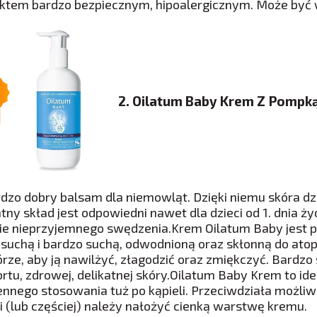
ktem bardzo bezpiecznym, hipoalergicznym. Może być w
2. Oilatum Baby Krem Z Pompk
rdzo dobry balsam dla niemowląt. Dzięki niemu skóra dzi
atny skład jest odpowiedni nawet dla dzieci od 1. dnia ż
ie nieprzyjemnego swędzenia.Krem Oilatum Baby jest p
 suchą i bardzo suchą, odwodnioną oraz skłonną do ato
órze, aby ją nawilżyć, złagodzić oraz zmiękczyć. Bardzo
rtu, zdrowej, delikatnej skóry.Oilatum Baby Krem to id
ennego stosowania tuż po kąpieli. Przeciwdziała możliwe
li (lub częściej) należy nałożyć cienką warstwę kremu.