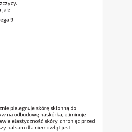
zczycy.
 jak:
mega 9
nie pielęgnuje skórę skłonną do
w na odbudowę naskórka, eliminuje
wia elastyczność skóry, chroniąc przed
zy balsam dla niemowląt jest