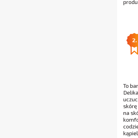
produ
2.
To ba
Delik
uczuc
skórę
na sk
komfo
codzi
kąpie