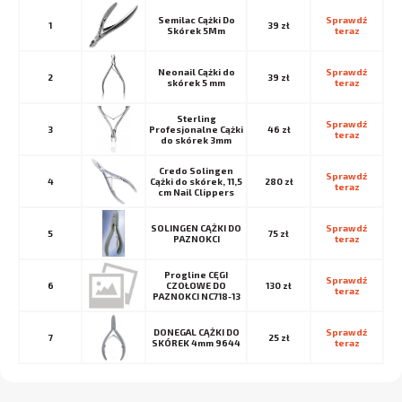
Semilac Cążki Do
Sprawdź 
1
39 zł
Skórek 5Mm
teraz
Neonail Cążki do
Sprawdź 
2
39 zł
skórek 5 mm
teraz
Sterling
Sprawdź 
3
Profesjonalne Cążki
46 zł
teraz
do skórek 3mm
Credo Solingen
Sprawdź 
4
Cążki do skórek, 11,5
280 zł
teraz
cm Nail Clippers
SOLINGEN CĄŻKI DO
Sprawdź 
5
75 zł
PAZNOKCI
teraz
Progline CĘGI
Sprawdź 
6
CZOŁOWE DO
130 zł
teraz
PAZNOKCI NC718-13
DONEGAL CĄŻKI DO
Sprawdź 
7
25 zł
SKÓREK 4mm 9644
teraz