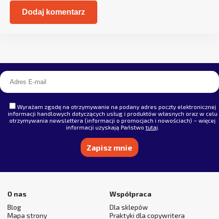
Alternative:
Wyrażam zgodę na otrzymywanie na podany adres poczty elektronicznej
informacji handlowych dotyczących usług i produktów własnych oraz w celu
otrzymywania newslettera (informacji o promocjach i nowościach) – więcej
informacji uzyskają Państwo
tutaj
.
Alternative:
O nas
Współpraca
Blog
Dla sklepów
Mapa strony
Praktyki dla copywritera