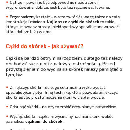
Ostrze – powinno być odpowiednio naostrzone i
wyprofilowane, dobrze, jeśli było też ręcznie szlifowane.
Ergonomiczny kształt – warto zwrócić uwagę także na całą
konstrukcję i ramiona.
Najlepsze cążki do skórek
to takie,
którymi można w prosty i niekłopotliwy sposób manewrować i
które dobrze leżą w dłoni.
Cążki do skórek – jak używać?
Cążki są bardzo ostrym narzędziem, dlatego też należy
obchodzić się z nimi z należytą ostrożnością. Przed
przystąpieniem do wycinania skórek należy pamiętać o
tym, by:
Zmiękczyć skórki – do tego celu można wykorzystać
specjalistyczny płyn. Inną techniką, która pozwala zmiękczyć
skórki jest po prostu moczenie dłoni w ciepłej wodzie.
Odsunąć skórki – należy to zrobić drewnianym patyczkiem.
Wyciąć skórki – cążkami wycinamy nadmiar skórki wokół
paznokcia
cążkami do skórek.