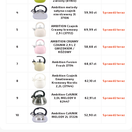
Zielony (81160)
Ambition melody
satyna czajnik
4
59,90 zł
Sprawdź teraz
nierdzewny 3l
37106
AMBITION Czajnik
5
Creamy kremowy
69,99 zł
Sprawdź teraz
2,9 l (37172)
AMBITION CREAMY
CZAJNIK 2,9 L Z
6
58,68 zł
Sprawdź teraz
GWIZDKIEM /
RÓŻOWY
Ambition Fusion
7
68,67 zł
Sprawdź teraz
Fresh 37114
Ambition Czajnik
Emaliowany
8
62,10 zł
Sprawdź teraz
Kremowy Nordic
2,2L (37144)
Ambition CzAJNIK
9
3,0L MELODY II
62,91 zł
Sprawdź teraz
62447
Ambition CzAJNIK
10
52,90 zł
Sprawdź teraz
MELODY 2L 37226