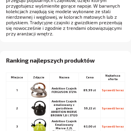
przegląd popularnych czajników, dzięki którym
przygotujesz wyśmienite gorące napoje. W barwnych
kolekcjach znajdują się modele wykonane ze stali
nierdzewnej i węglowej, w kolorach matowych lub z
połyskiem. Tradycyjne czajniki z gwizdkiem prezentują
się nowocześnie i zgodnie z trendami obowiązującymi
przy aranżacji wnętrz.
Ranking najlepszych produktów
Najtańsza
Miejsce
Nazwa
Cena
oferta
Ambition Czajnik
1
89,99 zł
Sprawdź teraz
FERGUSON 37214
Ambition Czajnik
emaliowany z
2
gwizdkiem
59,22 zł
Sprawdź teraz
AMBITION MERVE
BROWN 1,8 l 37120
Ambition Czajnik
Emaliowany
3
63,00 zł
Sprawdź teraz
Merve 2,2L