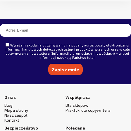
Wyrażam zgodę na otrzymywanie na podany adres poczty elektronicznej
informacji handlowych dotyczących usług i produktów własnych oraz w celu
otrzymywania newslettera (informacji o promocjach i nowościach) – więcej
informacji uzyskają Państwo
tutaj
.
Alternative:
O nas
Współpraca
Blog
Dla sklepów
Mapa strony
Praktyki dla copywritera
Nasz zespół
Kontakt
Bezpieczeństwo
Polecane