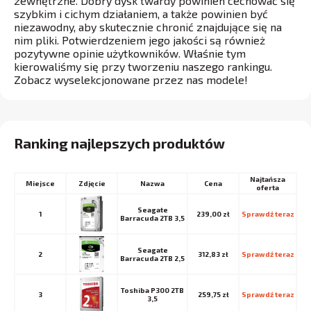
zewnętrzne. Dobry dysk twardy powinien cechować się
szybkim i cichym działaniem, a także powinien być
niezawodny, aby skutecznie chronić znajdujące się na
nim pliki. Potwierdzeniem jego jakości są również
pozytywne opinie użytkowników. Właśnie tym
kierowaliśmy się przy tworzeniu naszego rankingu.
Zobacz wyselekcjonowane przez nas modele!
Ranking najlepszych produktów
Najtańsza
Miejsce
Nazwa
Cena
oferta
Seagate
1
239,00 zł
Sprawdź teraz
Barracuda 2TB 3,5
Seagate
2
312,83 zł
Sprawdź teraz
Barracuda 2TB 2,5
Toshiba P300 2TB
3
259,75 zł
Sprawdź teraz
3,5