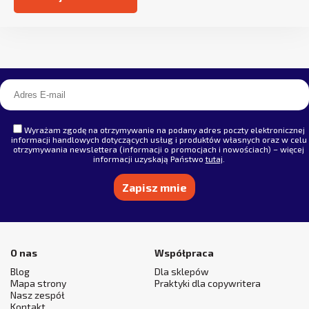
Alternative:
Wyrażam zgodę na otrzymywanie na podany adres poczty elektronicznej
informacji handlowych dotyczących usług i produktów własnych oraz w celu
otrzymywania newslettera (informacji o promocjach i nowościach) – więcej
informacji uzyskają Państwo
tutaj
.
Alternative:
O nas
Współpraca
Blog
Dla sklepów
Mapa strony
Praktyki dla copywritera
Nasz zespół
Kontakt