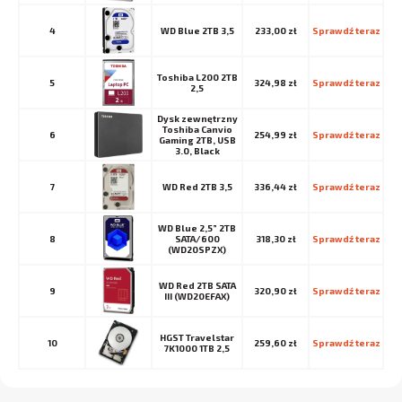
4
WD Blue 2TB 3,5
233,00 zł
Sprawdź teraz
Toshiba L200 2TB
5
324,98 zł
Sprawdź teraz
2,5
Dysk zewnętrzny
Toshiba Canvio
6
254,99 zł
Sprawdź teraz
Gaming 2TB, USB
3.0, Black
7
WD Red 2TB 3,5
336,44 zł
Sprawdź teraz
WD Blue 2,5” 2TB
8
SATA/600
318,30 zł
Sprawdź teraz
(WD20SPZX)
WD Red 2TB SATA
9
320,90 zł
Sprawdź teraz
III (WD20EFAX)
HGST Travelstar
10
259,60 zł
Sprawdź teraz
7K1000 1TB 2,5