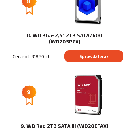
8.
8. WD Blue 2,5” 2TB SATA/600
(WD20SPZX)
Cena: ok. 318,30 zł
Sprawdź teraz
9.
9. WD Red 2TB SATA III (WD20EFAX)