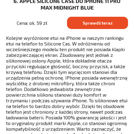
6. APPLE SILICONE CASE DO IPHONE 11 PRO
MAX MIDNIGHT BLUE
Cena: ok. 59 zł
Sprawdź teraz
Kolejne wyróżnione etui na iPhone w naszym rankingu
etui na telefon to Silicone Cas. W odróżnieniu od
wcześniejszego modelu ten produkt nie posiada klapki
zabezpieczającej ekran. Zbudowany jest jednak z
silikonowej osłony Apple, która dokładnie otacza
przyciski regulujące głośność, boczny przycisk, a także
krzywą telefonu. Dzięki tym wycięciom stanowi dla
urządzenia pełną ochronę. IPhone posiada wewnętrzną
wyściółkę z drobnej mikrofibry, która także chroni
telefon. Dodatkowo jedwabista zewnętrzna
powierzchnia silikonu stanowi duży komfort w
trzymaniu i podczas używania iPhone. To silikonowe etui
na telefon to bardzo dobry wybór. Dzięki tej obudowie
telefon jest chroniony z każdej strony, nawet podczas
ładowania baterii. Posiada 100% gwarancję jakości i jest
to oryginalny produkt marki Apple, co stanowi ogromną
kompatybilność z urządzeniem. Warto zaznaczyć, że