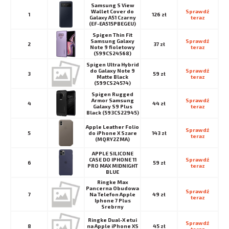
Samsung S View
Wallet Cover do
Sprawdź 
1
126 zł
Galaxy A51 Czarny
teraz
(EF-EA515PBEGEU)
Spigen Thin Fit
Samsung Galaxy
Sprawdź 
2
37 zł
Note 9 fioletowy
teraz
(599CS24568)
Spigen Ultra Hybrid
do Galaxy Note 9
Sprawdź 
3
59 zł
Matte Black
teraz
(599CS24574)
Spigen Rugged
Armor Samsung
Sprawdź 
4
44 zł
Galaxy S9 Plus
teraz
Black (593CS22945)
Apple Leather Folio
Sprawdź 
5
do iPhone X Szare
143 zł
teraz
(MQRY2ZMA)
APPLE SILICONE
CASE DO IPHONE 11
Sprawdź 
6
59 zł
PRO MAX MIDNIGHT
teraz
BLUE
Ringke Max
Pancerna Obudowa
Sprawdź 
7
Na Telefon Apple
49 zł
teraz
Iphone 7 Plus
Srebrny
Ringke Dual-X etui
Sprawdź 
8
na Apple iPhone XS
45 zł