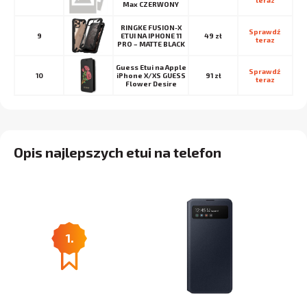
teraz
Max CZERWONY
RINGKE FUSION-X
Sprawdź 
9
ETUI NA IPHONE 11
49 zł
teraz
PRO – MATTE BLACK
Guess Etui na Apple
Sprawdź 
10
iPhone X/XS GUESS
91 zł
teraz
Flower Desire
Opis najlepszych etui na telefon
1.