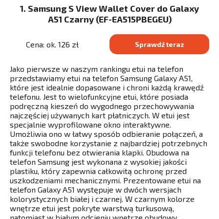
1. Samsung S View Wallet Cover do Galaxy
A51 Czarny (EF-EA515PBEGEU)
Cena: ok. 126 zł
Sprawdź teraz
Jako pierwsze w naszym rankingu etui na telefon
przedstawiamy etui na telefon Samsung Galaxy A51,
które jest idealnie dopasowane i chroni każdą krawędź
telefonu. Jest to wielofunkcyjne etui, które posiada
podręczną kieszeń do wygodnego przechowywania
najczęściej używanych kart płatniczych. W etui jest
specjalnie wyprofilowane okno interaktywne.
Umożliwia ono w łatwy sposób odbieranie połączeń, a
także swobodne korzystanie z najbardziej potrzebnych
funkcji telefonu bez otwierania klapki. Obudowa na
telefon Samsung jest wykonana z wysokiej jakości
plastiku, który zapewnia całkowitą ochronę przed
uszkodzeniami mechanicznymi. Prezentowane etui na
telefon Galaxy A51 występuje w dwóch wersjach
kolorystycznych białej i czarnej. W czarnym kolorze
wnętrze etui jest pokryte warstwą turkusową,
natomiast w białym odcieniu wnętrze obudowy