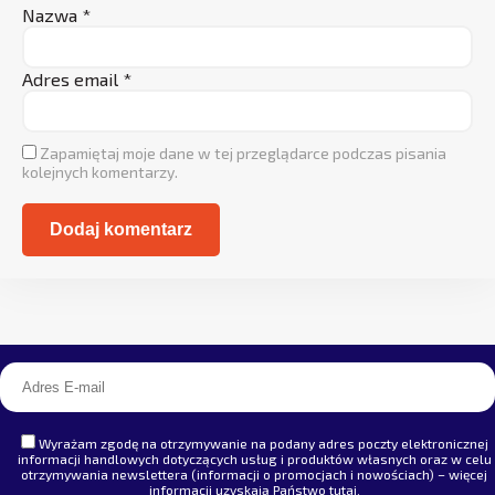
Nazwa
*
Adres email
*
Zapamiętaj moje dane w tej przeglądarce podczas pisania
kolejnych komentarzy.
Alternative:
Wyrażam zgodę na otrzymywanie na podany adres poczty elektronicznej
informacji handlowych dotyczących usług i produktów własnych oraz w celu
otrzymywania newslettera (informacji o promocjach i nowościach) – więcej
informacji uzyskają Państwo
tutaj
.