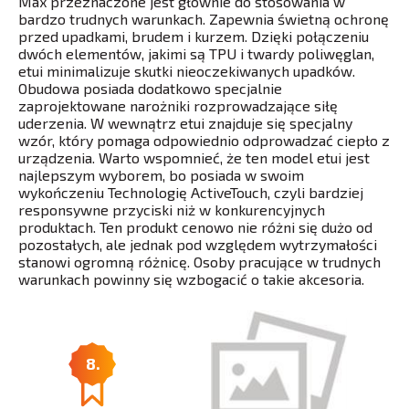
Max przeznaczone jest głównie do stosowania w
bardzo trudnych warunkach. Zapewnia świetną ochronę
przed upadkami, brudem i kurzem. Dzięki połączeniu
dwóch elementów, jakimi są TPU i twardy poliwęglan,
etui minimalizuje skutki nieoczekiwanych upadków.
Obudowa posiada dodatkowo specjalnie
zaprojektowane narożniki rozprowadzające siłę
uderzenia. W wewnątrz etui znajduje się specjalny
wzór, który pomaga odpowiednio odprowadzać ciepło z
urządzenia. Warto wspomnieć, że ten model etui jest
najlepszym wyborem, bo posiada w swoim
wykończeniu Technologię ActiveTouch, czyli bardziej
responsywne przyciski niż w konkurencyjnych
produktach. Ten produkt cenowo nie różni się dużo od
pozostałych, ale jednak pod względem wytrzymałości
stanowi ogromną różnicę. Osoby pracujące w trudnych
warunkach powinny się wzbogacić o takie akcesoria.
8.