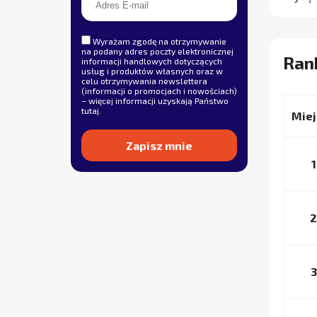
Wyrażam zgodę na otrzymywanie
na podany adres poczty elektronicznej
Ran
informacji handlowych dotyczących
usług i produktów własnych oraz w
celu otrzymywania newslettera
(informacji o promocjach i nowościach)
– więcej informacji uzyskają Państwo
tutaj
.
Miej
1
Alternative:
2
3