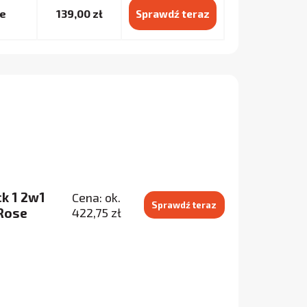
ue
139,00 zł
Sprawdź teraz
k 1 2w1
Cena: ok.
Sprawdź teraz
 Rose
422,75 zł