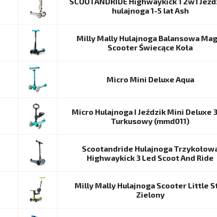
SCOOTANDRIDE Highwaykick 1 2w1 Jeźdz
hulajnoga 1-5 lat Ash
Milly Mally Hulajnoga Balansowa Mag
Scooter Świecące Koła
Micro Mini Deluxe Aqua
Micro Hulajnoga I Jeździk Mini Deluxe
Turkusowy (mmd011)
Scootandride Hulajnoga Trzykołow
Highwaykick 3 Led Scoot And Ride
Milly Mally Hulajnoga Scooter Little S
Zielony