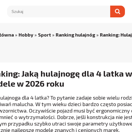
główna
»
Hobby
»
Sport
»
Ranking hulajnóg
»
Ranking: Hulaj
king: Jaką hulajnogę dla 4 latka 
ele w 2026 roku
hulajnoga dla 4 latka? To pytanie zadaje sobie wielu ro
iwań malucha. W tym wieku dzieci bardzo często posiad
 wzornictwa. Oczywiście pojazd musi być ergonomiczny
nieć o wytrzymałości. Dobrze, jeśli konstrukcja nie je
ym przypadku szybko utraci swoje parametry użytkowe.
znie najlepsze modele znanych i cenionych marek.