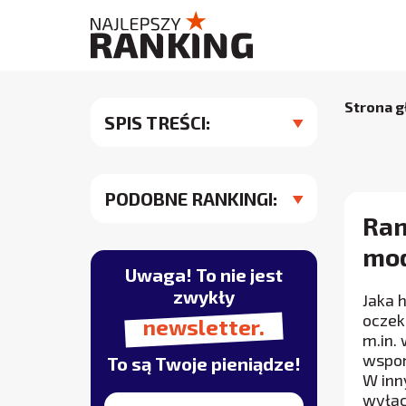
Strona 
SPIS TREŚCI:
PODOBNE RANKINGI:
Ran
mod
Uwaga! To nie jest
zwykły
Jaka 
oczek
newsletter.
m.in.
wspom
To są Twoje pieniądze!
W inn
wyłąc