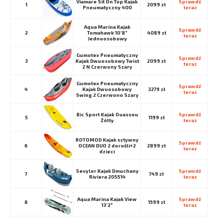
Viamare Sit On Top Kajak
Sprawdź 
1
2099 zł
Pneumatyczny 400
teraz
Aqua Marina Kajak
Sprawdź 
2
Tomahawk 10’8”
4089 zł
teraz
Jednoosobowy
Gumotex Pneumatyczny
Sprawdź 
3
Kajak Dwuosobowy Twist
2099 zł
teraz
2 N Czerwony Szary
Gumotex Pneumatyczny
Sprawdź 
4
Kajak Dwuosobowy
3279 zł
teraz
Swing 2 Czerwono Szary
Bic Sport Kajak Ouassou
Sprawdź 
5
1199 zł
Żółty
teraz
ROTOMOD Kajak sztywny
Sprawdź 
6
OCEAN DUO 2 dorośli+2
2899 zł
teraz
dzieci
Sevylor Kajak Dmuchany
Sprawdź 
7
749 zł
Riviera 205514
teraz
Aqua Marina Kajak View
Sprawdź 
8
1599 zł
13’2″
teraz