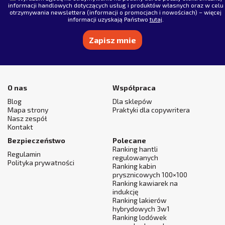
informacji handlowych dotyczących usług i produktów własnych oraz w celu
otrzymywania newslettera (informacji o promocjach i nowościach) – więcej
informacji uzyskają Państwo
tutaj
.
Alternative:
O nas
Współpraca
Blog
Dla sklepów
Mapa strony
Praktyki dla copywritera
Nasz zespół
Kontakt
Bezpieczeństwo
Polecane
Ranking hantli
Regulamin
regulowanych
Polityka prywatności
Ranking kabin
prysznicowych 100×100
Ranking kawiarek na
indukcję
Ranking lakierów
hybrydowych 3w1
Ranking lodówek