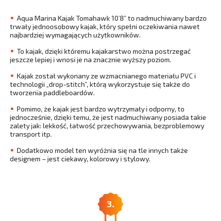
Aqua Marina Kajak Tomahawk 10’8” to nadmuchiwany bardzo
trwały jednoosobowy kajak, który spełni oczekiwania nawet
najbardziej wymagających użytkowników.
To kajak, dzięki któremu kajakarstwo można postrzegać
jeszcze lepiej i wnosi je na znacznie wyższy poziom.
Kajak został wykonany ze wzmacnianego materiału PVC i
technologii „drop-stitch”, którą wykorzystuje się także do
tworzenia paddleboardów.
Pomimo, że kajak jest bardzo wytrzymały i odporny, to
jednocześnie, dzięki temu, że jest nadmuchiwany posiada takie
zalety jak: lekkość, łatwość przechowywania, bezproblemowy
transport itp.
Dodatkowo model ten wyróżnia się na tle innych także
designem – jest ciekawy, kolorowy i stylowy.
3.