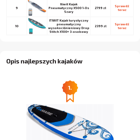
Itiwit Kajak
Sprawdź 
9
Pneumatyczny X500 1-Os
2799 zł
teraz
Szary
ITIWIT Kajak turystyczny
pneumatyczny
Sprawdź 
10
2399 zł
wysokociśnieniowy Drop
teraz
Stitch X100+ 3-osobowy
Opis najlepszych kajaków
1.