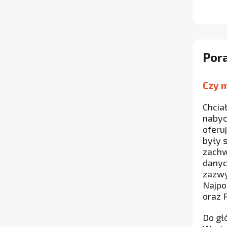
Pora
Czy m
Chcia
nabyc
oferu
były 
zachw
danyc
zazwy
Najpo
oraz 
Do gł