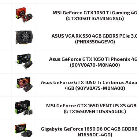
MSI GeForce GTX 1050 Ti Gaming 4
(GTX1050TIGAMINGX4G)
ASUS VGA RX 550 4GB GDDR5 PCIe 3.
(PHRX5504GEVO)
Asus GeForce GTX 1050 Ti Phoenix 4
(90YV0A70-M0NA00)
Asus GeForce GTX 1050 Ti Cerberus Adv
4GB (90YV0A75-M0NA00)
MSI GeForce GTX 1650 VENTUS XS 4GB
(GTX1650VENTUSXS4GOC)
Gigabyte GeForce 1650 D6 OC 4GB GDDR6
N1656OC-4GD)