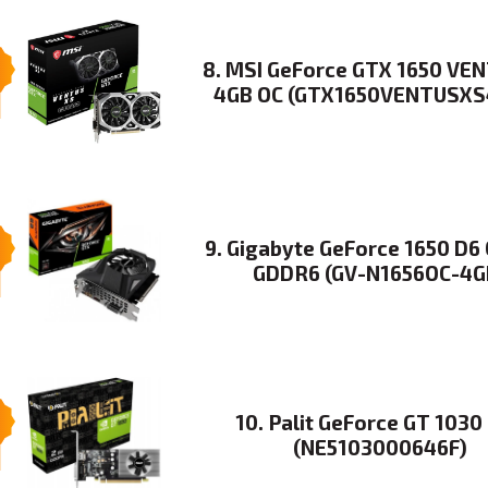
8. MSI GeForce GTX 1650 VE
4GB OC (GTX1650VENTUSXS
9. Gigabyte GeForce 1650 D6
GDDR6 (GV-N1656OC-4G
.
10. Palit GeForce GT 1030
(NE5103000646F)