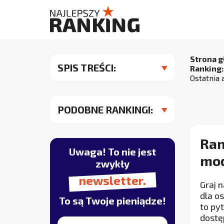
Strona 
SPIS TREŚCI:
Ranking:
Ostatnia 
PODOBNE RANKINGI:
Ran
Uwaga! To nie jest
mod
zwykły
newsletter.
Graj 
dla o
To są Twoje pieniądze!
to py
dostę