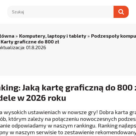
główna
»
Komputery, laptopy i tablety
»
Podzespoły komp
 Karty graficzne do 800 zł
aktualizacja:
01
.
8
.
2026
king: Jaką kartę graficzną do 800
ele w 2026 roku
na wysokich ustawieniach w nowsze gry! Dobra karta gr
sób, którym zależy na połączeniu nowoczesnych podzes
tanie odpowiadamy w naszym rankingu. Ranking najlepsz
pny w naszym serwisie to zestawienie rekomendowan