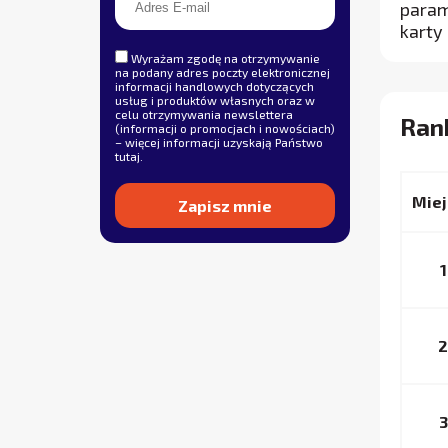
param
karty
Wyrażam zgodę na otrzymywanie
na podany adres poczty elektronicznej
informacji handlowych dotyczących
usług i produktów własnych oraz w
celu otrzymywania newslettera
Ran
(informacji o promocjach i nowościach)
– więcej informacji uzyskają Państwo
tutaj
.
Miej
Alternative:
1
2
3