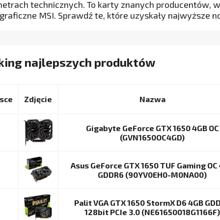
etrach technicznych. To karty znanych producentów, 
 graficzne MSI. Sprawdź te, które uzyskały najwyższe n
king najlepszych produktów
sce
Nazwa
Gigabyte GeForce GTX 1650 4GB OC
(GVN1650OC4GD)
Asus GeForce GTX 1650 TUF Gaming OC
GDDR6 (90YV0EH0-M0NA00)
Palit VGA GTX 1650 StormX D6 4GB GD
128bit PCIe 3.0 (NE61650018G1166F)