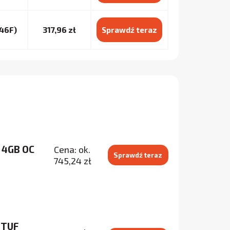
46F)
317,96 zł
Sprawdź teraz
0 4GB OC
Cena: ok.
Sprawdź teraz
745,24 zł
 TUF