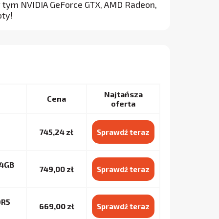
w tym NVIDIA GeForce GTX, AMD Radeon,
oty!
Najtańsza
Cena
oferta
745,24 zł
Sprawdź teraz
 4GB
749,00 zł
Sprawdź teraz
DR5
669,00 zł
Sprawdź teraz