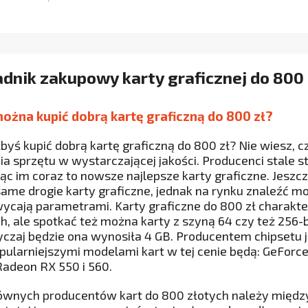
dnik zakupowy karty graficznej do 800 
ożna kupić dobrą kartę graficzną do 800 zł?
łbyś kupić dobrą kartę graficzną do 800 zł? Nie wiesz, 
ia sprzętu w wystarczającej jakości. Producenci stale s
jąc im coraz to nowsze najlepsze karty graficzne. Jesz
same drogie karty graficzne, jednak na rynku znaleźć mo
ycają parametrami. Karty graficzne do 800 zł charakte
h, ale spotkać też można karty z szyną 64 czy też 256
czaj będzie ona wynosiła 4 GB. Producentem chipsetu 
pularniejszymi modelami kart w tej cenie będą: GeForc
Radeon RX 550 i 560.
ównych producentów kart do 800 złotych należy między 