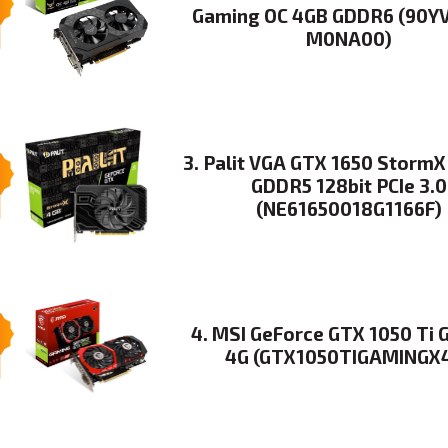
Gaming OC 4GB GDDR6 (90Y
M0NA00)
3. Palit VGA GTX 1650 StormX
GDDR5 128bit PCIe 3.0
(NE61650018G1166F)
4. MSI GeForce GTX 1050 Ti
4G (GTX1050TIGAMINGX