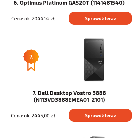
6. Optimus Platinum GA520T (1141481540)
Cena: ok. 2044,14 zł
Sprawdź teraz
7.
7. Dell Desktop Vostro 3888
(N113VD3888EMEA01_2101)
Cena: ok. 2445,00 zł
Sprawdź teraz