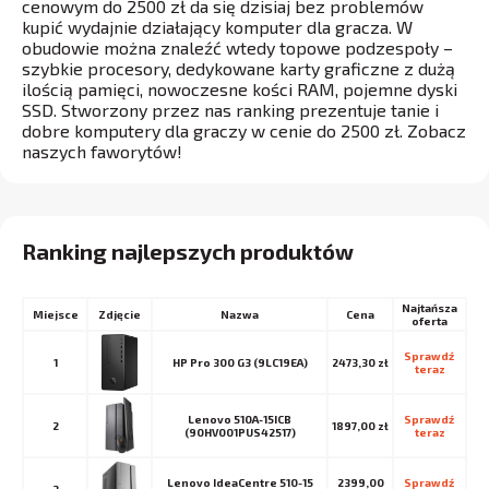
cenowym do 2500 zł da się dzisiaj bez problemów
kupić wydajnie działający komputer dla gracza. W
obudowie można znaleźć wtedy topowe podzespoły –
szybkie procesory, dedykowane karty graficzne z dużą
ilością pamięci, nowoczesne kości RAM, pojemne dyski
SSD. Stworzony przez nas ranking prezentuje tanie i
dobre komputery dla graczy w cenie do 2500 zł. Zobacz
naszych faworytów!
Ranking najlepszych produktów
Najtańsza
Miejsce
Nazwa
Cena
oferta
Sprawdź 
1
HP Pro 300 G3 (9LC19EA)
2473,30 zł
teraz
Lenovo 510A-15ICB
Sprawdź 
2
1897,00 zł
(90HV001PUS42517)
teraz
Lenovo IdeaCentre 510-15
2399,00
Sprawdź 