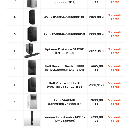
3
(90LU004YPB)
zł
teraz
Sprawdź 
4
ASUS D500SA-5104000130
1949,00 zł
teraz
Sprawdź 
5
ASUS D500MA-5104000050
1999,00 zł
teraz
Optimus Platinum GA520T
Sprawdź 
6
2044,14 zł
(1141481540)
teraz
Dell Desktop Vostro 3888
2445,00
Sprawdź 
7
(N113VD3888EMEA01_2101)
zł
teraz
Dell Vostro 3681 SFF
Sprawdź 
8
2410,91 zł
(VOSTRO09494GB_1TB)
teraz
ASUS S640MB
2499,00
Sprawdź 
9
(S640MBI59400051T)
zł
teraz
Lenovo ThinkCentre M910s
2299,00
Sprawdź 
10
(10MLS59V00)
zł
teraz