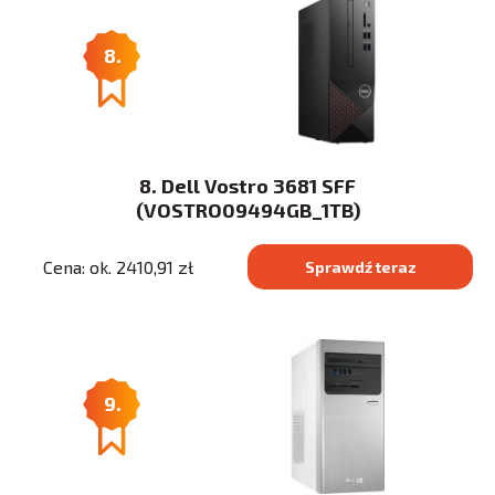
8.
8. Dell Vostro 3681 SFF
(VOSTRO09494GB_1TB)
Cena: ok. 2410,91 zł
Sprawdź teraz
9.