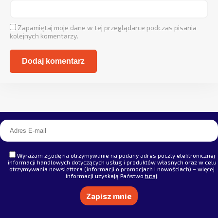
Zapamiętaj moje dane w tej przeglądarce podczas pisania
kolejnych komentarzy.
Alternative:
Wyrażam zgodę na otrzymywanie na podany adres poczty elektronicznej
informacji handlowych dotyczących usług i produktów własnych oraz w celu
otrzymywania newslettera (informacji o promocjach i nowościach) – więcej
informacji uzyskają Państwo
tutaj
.
Alternative: