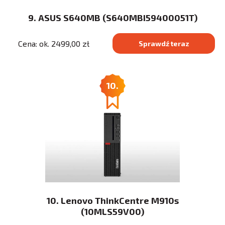
9. ASUS S640MB (S640MBI59400051T)
Cena: ok. 2499,00 zł
Sprawdź teraz
10.
10. Lenovo ThinkCentre M910s
(10MLS59V00)