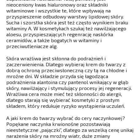
nieoceniony kwas hialuronowy oraz składniki
witaminowe i wszystkie te, które wpływają na
przyspieszenie odbudowy warstwy lipidowej skóry.
Sucha i szorstka skóra jest też często wynikiem braku
witaminy A. W kosmetykach szukaj też nawilżającego
aloesu, przyspieszających regenrację naskórka
ceramidów, a także bogatych w witaminy i
przeciwutleniacze alg.
Skóra wrażliwa jest skłonna do podrażnień i
zaczerwienienia. Dlatego wybieraj krem do twarzy z
dobrą ochroną przeciwsłoneczną czy tą na chłodne i
mroźne dni. W składzie przyda się łagodząca
podrażnienia alantoina czy pantenol wnikający w głąb
skóry, nawilżający i stymulujący procesy jej regeneracji.
Wrażliwa cera może mieć też skłonności do alergii,
dlatego starają się wybierać kosmetyki z prostym
składem, który redukuje ryzyko wystąpienia uczuleń.
A jaki krem do twarzy wybrać do cery naczynkowej?
Popękane naczynka krwionośne pozostawiają
nieestetyczne „pajączki”, dlatego za wszelką cenę unikaj
narażenia skóry na mroźny wiatr, duże zmiany