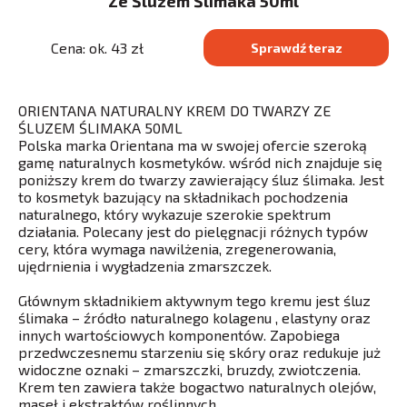
Ze Śluzem Ślimaka 50ml
Cena: ok. 43 zł
Sprawdź teraz
ORIENTANA NATURALNY KREM DO TWARZY ZE
ŚLUZEM ŚLIMAKA 50ML
Polska marka Orientana ma w swojej ofercie szeroką
gamę naturalnych kosmetyków. wśród nich znajduje się
poniższy krem do twarzy zawierający śluz ślimaka. Jest
to kosmetyk bazujący na składnikach pochodzenia
naturalnego, który wykazuje szerokie spektrum
działania. Polecany jest do pielęgnacji różnych typów
cery, która wymaga nawilżenia, zregenerowania,
ujędrnienia i wygładzenia zmarszczek.
Głównym składnikiem aktywnym tego kremu jest śluz
ślimaka – źródło naturalnego kolagenu , elastyny oraz
innych wartościowych komponentów. Zapobiega
przedwczesnemu starzeniu się skóry oraz redukuje już
widoczne oznaki – zmarszczki, bruzdy, zwiotczenia.
Krem ten zawiera także bogactwo naturalnych olejów,
maseł i ekstraktów roślinnych.