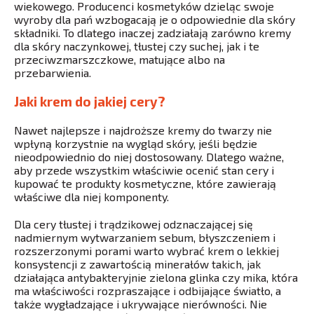
wiekowego. Producenci kosmetyków dzieląc swoje
wyroby dla pań wzbogacają je o odpowiednie dla skóry
składniki. To dlatego inaczej zadziałają zarówno kremy
dla skóry naczynkowej, tłustej czy suchej, jak i te
przeciwzmarszczkowe, matujące albo na
przebarwienia.
Jaki krem do jakiej cery?
Nawet najlepsze i najdroższe kremy do twarzy nie
wpłyną korzystnie na wygląd skóry, jeśli będzie
nieodpowiednio do niej dostosowany. Dlatego ważne,
aby przede wszystkim właściwie ocenić stan cery i
kupować te produkty kosmetyczne, które zawierają
właściwe dla niej komponenty.
Dla cery tłustej i trądzikowej odznaczającej się
nadmiernym wytwarzaniem sebum, błyszczeniem i
rozszerzonymi porami warto wybrać krem o lekkiej
konsystencji z zawartością minerałów takich, jak
działająca antybakteryjnie zielona glinka czy mika, która
ma właściwości rozpraszające i odbijające światło, a
także wygładzające i ukrywające nierówności. Nie