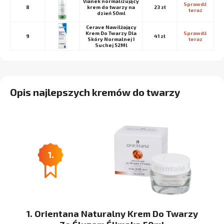
Vianek normalizujący
Sprawdź 
8
krem do twarzy na
23 zł
teraz
dzień 50ml
Cerave Nawilżający
Krem Do Twarzy Dla
Sprawdź 
9
41 zł
Skóry Normalnej I
teraz
Suchej 52Ml
Opis najlepszych kremów do twarzy
1.
1. Orientana Naturalny Krem Do Twarzy