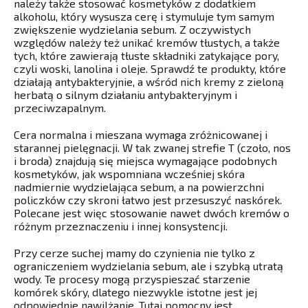
należy także stosować kosmetyków z dodatkiem
alkoholu, który wysusza cerę i stymuluje tym samym
zwiększenie wydzielania sebum. Z oczywistych
względów należy też unikać kremów tłustych, a także
tych, które zawierają tłuste składniki zatykające pory,
czyli woski, lanolina i oleje. Sprawdź te produkty, które
działają antybakteryjnie, a wśród nich kremy z zieloną
herbatą o silnym działaniu antybakteryjnym i
przeciwzapalnym.
Cera normalna i mieszana wymaga zróżnicowanej i
starannej pielęgnacji. W tak zwanej strefie T (czoło, nos
i broda) znajdują się miejsca wymagające podobnych
kosmetyków, jak wspomniana wcześniej skóra
nadmiernie wydzielająca sebum, a na powierzchni
policzków czy skroni łatwo jest przesuszyć naskórek.
Polecane jest więc stosowanie nawet dwóch kremów o
różnym przeznaczeniu i innej konsystencji.
Przy cerze suchej mamy do czynienia nie tylko z
ograniczeniem wydzielania sebum, ale i szybką utratą
wody. Te procesy mogą przyspieszać starzenie
komórek skóry, dlatego niezwykle istotne jest jej
odpowiednie nawilżanie. Tutaj pomocny jest