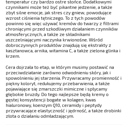
temperatur czy bardzo ostre słońce. Dodatkowymi
czynnikami może też być pikantne jedzenie, a także
zbyt silne emocje, jak stres czy gniew, powodujące
wzrost ciśnienia tętniczego. To z tych powodów
powinno się więc używać kremów do twarzy z filtrami
chroniącymi przed szkodliwym działaniem czynników
atmosferycznych, a także ze składnikami
uszczelniającymi naczynka krwionośne. Wśród
dobroczynnych produktów znajdują się ekstrakty z
kasztanowca, arnika, witamina C, a także zielona glinka i
krzem.
Cera dojrzała to etap, w którym musimy postawić na
przeciwdziałanie zarówno odwodnieniu skóry, jak i
spowolnieniu jej starzenia. Przywracamy promienność i
piękny koloryt, redukujemy przebarwienia, a także
pojawiające się zmarszczki mimiczne i spłycamy
głębokie bruzdy. Do tego najlepsze będą kremy o
gęstej konsystencji bogate w kolagen, kwas
hialuronowy, koenzym Q10, ceramidy i peptydy
przywracające elastyczność i jędrność, a także drobinki
złota o działaniu odmładzającym.