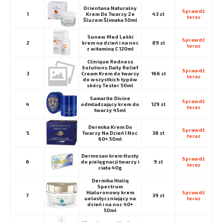
Orientana Naturalny
Sprawdź 
1
Krem Do Twarzy Ze
43 zł
teraz
Śluzem Ślimaka 50ml
Sunew Med Lekki
Sprawdź 
2
krem na dzień i na noc
89 zł
teraz
z witaminą C 120ml
Clinique Redness
Solutions Daily Relief
Sprawdź 
3
Cream Krem do twarzy
166 zł
teraz
do wszystkich typów
skóry Tester 50ml
Samarite Divine
Sprawdź 
4
odmładzający krem do
129 zł
teraz
twarzy 45ml
Dermika Krem Do
Sprawdź 
5
Twarzy Na Dzień I Noc
38 zł
teraz
60+ 50ml
Dermosan krem tłusty
Sprawdź 
6
do pielęgnacji twarzy i
9 zł
teraz
ciała 40g
Dermika Hialiq
Spectrum
Hialuronowy krem
Sprawdź 
7
39 zł
uelastyczniający na
teraz
dzień i na noc 40+
50ml