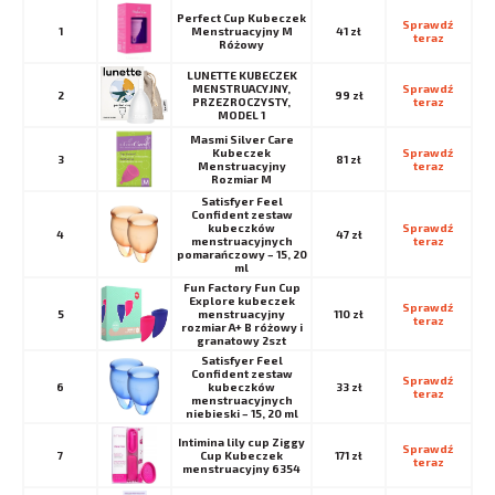
Perfect Cup Kubeczek
Sprawdź 
1
Menstruacyjny M
41 zł
teraz
Różowy
LUNETTE KUBECZEK
MENSTRUACYJNY,
Sprawdź 
2
99 zł
PRZEZROCZYSTY,
teraz
MODEL 1
Masmi Silver Care
Kubeczek
Sprawdź 
3
81 zł
Menstruacyjny
teraz
Rozmiar M
Satisfyer Feel
Confident zestaw
kubeczków
Sprawdź 
4
47 zł
menstruacyjnych
teraz
pomarańczowy – 15, 20
ml
Fun Factory Fun Cup
Explore kubeczek
Sprawdź 
5
menstruacyjny
110 zł
teraz
rozmiar A+ B różowy i
granatowy 2szt
Satisfyer Feel
Confident zestaw
Sprawdź 
6
kubeczków
33 zł
teraz
menstruacyjnych
niebieski – 15, 20 ml
Intimina lily cup Ziggy
Sprawdź 
7
Cup Kubeczek
171 zł
teraz
menstruacyjny 6354