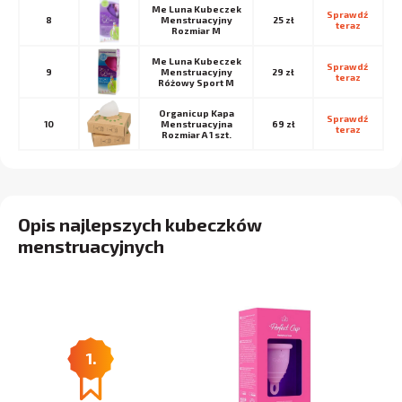
Me Luna Kubeczek
Sprawdź 
8
Menstruacyjny
25 zł
teraz
Rozmiar M
Me Luna Kubeczek
Sprawdź 
9
Menstruacyjny
29 zł
teraz
Różowy Sport M
Organicup Kapa
Sprawdź 
10
Menstruacyjna
69 zł
teraz
Rozmiar A 1 szt.
Opis najlepszych kubeczków
menstruacyjnych
1.