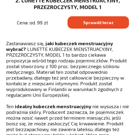
2. LUNETTE KUBECZEK MENSTRUACYJNY,
PRZEZROCZYSTY, MODEL 1
Cena: od. 99 zł
Sprawdź teraz
Zastanawiasz się,
jaki kubeczek menstruacyjny
wybrać?
LUNETTE KUBECZEK MENSTRUACYJNY,
PRZEZROCZYSTY, MODEL 1 to bardzo ciekawa
propozycja wśród tego rodzaju pojemniczków. Produkt
został stworzony z 100 proc. bezpiecznego silikonu
medycznego. Materiał ten został odpowiednio
przebadany, dlatego też jest całkowicie bezpieczny w
kontakcie z miejscami intymnymi. Produkt został
wyprodukowany w Finlandii w warunkach zgodnych z
regulacjami Unii Europejskiej.
Ten
idealny kubeczek menstruacyjny
nie wysusza i nie
podrażnia skóry. Producent zaznacza, że pojemniczek
można nosić nawet przed terminem miesiączki, jeśli
boisz się, że może zaskoczyć Cię krwawienie. Produkt
jest bezzapachowy, nie zawiera lateksu, dlatego też
może być stosowany także u kobiet, które mają