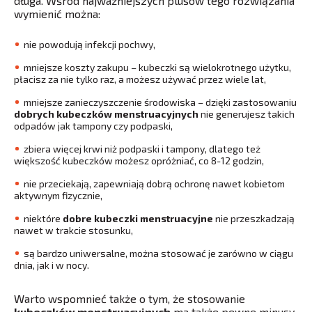
długa. Wśród najważniejszych plusów tego rozwiązania
wymienić można:
nie powodują infekcji pochwy,
mniejsze koszty zakupu – kubeczki są wielokrotnego użytku,
płacisz za nie tylko raz, a możesz używać przez wiele lat,
mniejsze zanieczyszczenie środowiska – dzięki zastosowaniu
dobrych kubeczków menstruacyjnych
nie generujesz takich
odpadów jak tampony czy podpaski,
zbiera więcej krwi niż podpaski i tampony, dlatego też
większość kubeczków możesz opróżniać, co 8-12 godzin,
nie przeciekają, zapewniają dobrą ochronę nawet kobietom
aktywnym fizycznie,
niektóre
dobre kubeczki menstruacyjne
nie przeszkadzają
nawet w trakcie stosunku,
są bardzo uniwersalne, można stosować je zarówno w ciągu
dnia, jak i w nocy.
Warto wspomnieć także o tym, że stosowanie
kubeczków menstruacyjnych
ma także pewne minusy.