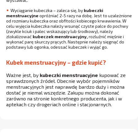
wystawać.
Wyciąganie kubeczka – zaleca się, by
kubeczki
menstruacyjne
opróżniać 2-5 razy na dobę. Jest to uzależnione
od rozmiaru kubeczka oraz obfitości kobiecego krwawienia. W
celu wyjęcia kubeczka należy wsunąć czyste palce do pochwy
(zwykle kciuk i palec wskazujący lub środkowy), należy
zlokalizować
kubeczek menstruacyjny,
rozluźnić mięśnie i
wykonać parę skurczy prących. Następnie należy sięgnąć do
podstawy lub ogonka, odessać kubeczek i wyjąć go.
Kubek menstruacyjny – gdzie kupić?
Ważne jest, by
kubeczki menstruacyjne
kupować ze
sprawdzonych źródeł. Obecnie wybór pojemników
menstruacyjnych jest naprawdę bardzo duży i można
dostać je niemal wszędzie. Zakupu można dokonać
zarówno na stronie konkretnego producenta, jak i w
aptekach czy drogeriach online i stacjonarnych.