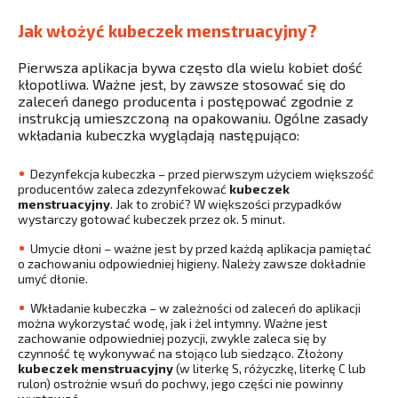
Jak włożyć kubeczek menstruacyjny?
Pierwsza aplikacja bywa często dla wielu kobiet dość
kłopotliwa. Ważne jest, by zawsze stosować się do
zaleceń danego producenta i postępować zgodnie z
instrukcją umieszczoną na opakowaniu. Ogólne zasady
wkładania kubeczka wyglądają następująco:
Dezynfekcja kubeczka – przed pierwszym użyciem większość
producentów zaleca zdezynfekować
kubeczek
menstruacyjny
. Jak to zrobić? W większości przypadków
wystarczy gotować kubeczek przez ok. 5 minut.
Umycie dłoni – ważne jest by przed każdą aplikacja pamiętać
o zachowaniu odpowiedniej higieny. Należy zawsze dokładnie
umyć dłonie.
Wkładanie kubeczka – w zależności od zaleceń do aplikacji
można wykorzystać wodę, jak i żel intymny. Ważne jest
zachowanie odpowiedniej pozycji, zwykle zaleca się by
czynność tę wykonywać na stojąco lub siedząco. Złożony
kubeczek menstruacyjny
(w literkę S, różyczkę, literkę C lub
rulon) ostrożnie wsuń do pochwy, jego części nie powinny