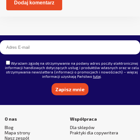
Alternative:
Wyrażam zgodę na otrzymywanie na podany adres poczty elektronicznej
informacji handlowych dotyczących usług i produktów własnych oraz w celu
otrzymywania newslettera (informacji o promocjach i nowościach) – więcej
informacji uzyskają Państwo
tutaj
.
Alternative:
O nas
Współpraca
Blog
Dla sklepów
Mapa strony
Praktyki dla copywritera
Nasz zespół