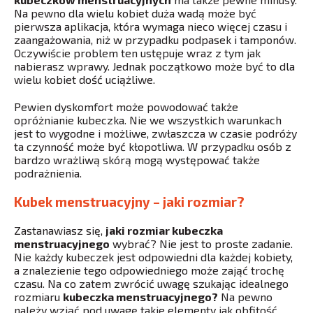
Na pewno dla wielu kobiet duża wadą może być
pierwsza aplikacja, która wymaga nieco więcej czasu i
zaangażowania, niż w przypadku podpasek i tamponów.
Oczywiście problem ten ustępuje wraz z tym jak
nabierasz wprawy. Jednak początkowo może być to dla
wielu kobiet dość uciążliwe.
Pewien dyskomfort może powodować także
opróżnianie kubeczka. Nie we wszystkich warunkach
jest to wygodne i możliwe, zwłaszcza w czasie podróży
ta czynność może być kłopotliwa. W przypadku osób z
bardzo wrażliwą skórą mogą występować także
podrażnienia.
Kubek menstruacyjny – jaki rozmiar?
Zastanawiasz się,
jaki rozmiar kubeczka
menstruacyjnego
wybrać? Nie jest to proste zadanie.
Nie każdy kubeczek jest odpowiedni dla każdej kobiety,
a znalezienie tego odpowiedniego może zająć trochę
czasu. Na co zatem zwrócić uwagę szukając idealnego
rozmiaru
kubeczka menstruacyjnego?
Na pewno
należy wziąć pod uwagę takie elementy jak obfitość