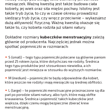
miesiączek. Ważną kwestią jest także budowa ciała
kobiety, jej wiek oraz siła mięśni pochwy. Istotny jest
także tryb życia, to czy w czasie okresu prowadzisz
siedzący tryb życia, czy wręcz przeciwnie – wykazujesz
dużą aktywność fizyczną. Ważną kwestią okazuje się
także to, czy kobieta rodziła już siłami natury.
Dokładne rozmiary
kubeczków menstruacyjny
zależą
głównie od producenta. Najczęściej jednak można
spotkać pojemniczki w rozmiarach:
S (small) – tego typu pojemniczki polecane są głównie paniom
przed 25 rokiem życia, które dotychczas nie rodziły. Średnica
tego typu produktów jest stosunkowo niewielka, a ich
pojemność jest mniejsza w stosunku do wyższych rozmiarów.
M (medium) – pojemniczki te będą odpowiednie dla kobiet,
które jeszcze nie rodziły i mają miesiączki są średniej obfitości.
L (large) – te pojemniczki menstruacyjne przeznaczone są dla
pań po porodzie siłami natury, albo tych, które mają obfite
krwawienia. Średnica i pojemność takich kubeczków jest
większa, dzięki czemu mogą bezpiecznie zbierać krew
menstruacyjną.