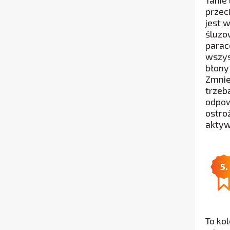
Tanie 
przec
jest 
śluzow
parac
wszys
błony
Zmnie
trzeb
odpow
ostro
aktyw
5.
To ko