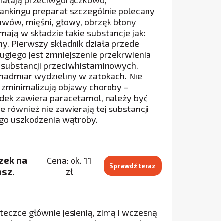
działają przeciwgorączkowo,
rankingu preparat szczególnie polecany
tawów, mięśni, głowy, obrzęk błony
 mają w składzie takie substancje jak:
y. Pierwszy składnik działa przede
giego jest zmniejszenie przekrwienia
do substancji przeciwhistaminowych.
, nadmiar wydzieliny w zatokach. Nie
ko zminimalizują objawy choroby –
rodek zawiera paracetamol, należy być
również nie zawierają tej substancji
go uszkodzenia wątroby.
zek na
Cena: ok. 11
Sprawdź teraz
asz.
zł
eczce głównie jesienią, zimą i wczesną