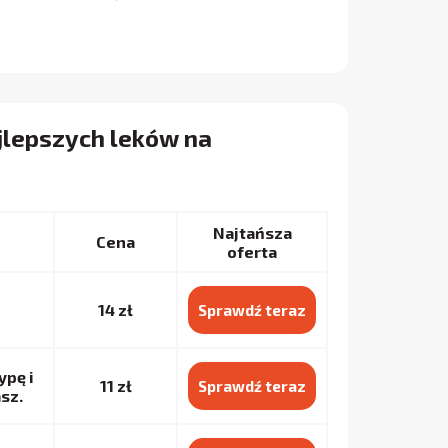
jlepszych leków na
Najtańsza
Cena
oferta
14 zł
Sprawdź teraz
ypę i
11 zł
Sprawdź teraz
sz.