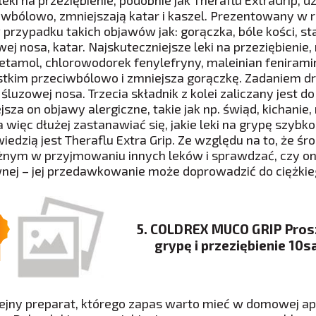
leki na przeziębienie, podobnie jak Theraflu ExtraGrip, 
iwbólowo, zmniejszają katar i kaszel. Prezentowany w 
w przypadku takich objawów jak: gorączka, bóle kości, s
ej nosa, katar. Najskuteczniejsze leki na przeziębienie,
etamol, chlorowodorek fenylefryny, maleinian feniramin
tkim przeciwbólowo i zmniejsza gorączkę. Zadaniem dru
 śluzowej nosa. Trzecia składnik z kolei zaliczany jest 
jsza on objawy alergiczne, takie jak np. świąd, kichanie
a więc dłużej zastanawiać się, jakie leki na grypę szyb
iedzią jest Theraflu Extra Grip. Ze względu na to, że ś
żnym w przyjmowaniu innych leków i sprawdzać, czy one 
nej – jej przedawkowanie może doprowadzić do ciężkie
5. COLDREX MUCO GRIP Pros
grypę i przeziębienie 10s
lejny preparat, którego zapas warto mieć w domowej apt