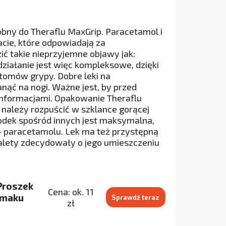
obny do Theraflu MaxGrip. Paracetamol i
cie, które odpowiadają za
ć takie nieprzyjemne objawy jak:
o działanie jest więc kompleksowe, dzięki
tomów grypy. Dobre leki na
nąć na nogi. Ważne jest, by przed
informacjami. Opakowanie Theraflu
 należy rozpuścić w szklance gorącej
rodek spośród innych jest maksymalna,
– paracetamolu. Lek ma też przystępną
zalety zdecydowały o jego umieszczeniu
Proszek
Cena: ok. 11
 smaku
Sprawdź teraz
zł