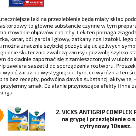
uteczniejsze leki na przeziębienie będą miały skład pod
askorbowy to główne substancje czynne w tym prepara
malizowanie objawów choroby. Lek ten pomaga złagodzi
ka, katar, ból gardła i głowy, zatkany nos i zatoki. Jeg
 można znacznie szybciej pozbyć się uciążliwych symp
iębienie skutecznie zwalczą wirusy i pozwolą szybko sta
em dokładnie zapoznać się z zamieszczonymi w ulotce 
ip zawiera saszetki do sporządzenia roztworu. Proszek
i wypić zaraz po wystygnięciu. Tym, co wyróżnia ten ś
pna bez recepty, podwójna dawka substancji aktywnej 
i przyjemny smak. Działanie przynoszące efekty i inne 
kingu.
2. VICKS ANTIGRIP COMPLEX 
na grypę i przeziębienie o
cytrynowy 10sasz.