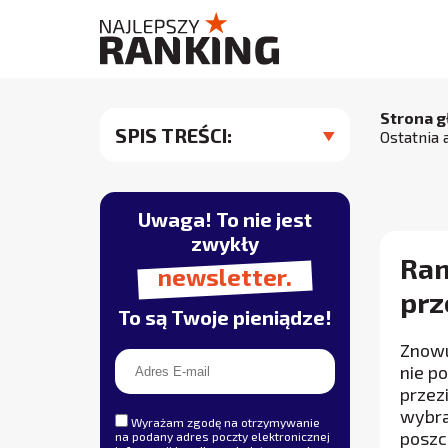
Strona 
SPIS TREŚCI:
Ostatnia 
Uwaga! To nie jest
zwykły
Ran
newsletter.
prz
To są Twoje pieniądze!
Znowu
nie p
przezi
wybra
Wyrażam zgodę na otrzymywanie
poszc
na podany adres poczty elektronicznej