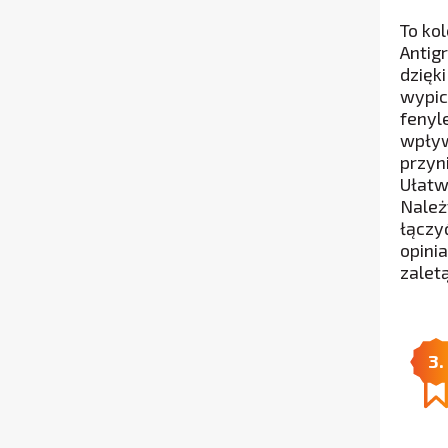
To kol
Antig
dzięk
wypic
fenyl
wpływa
przyn
Ułatw
Należ
łączy
opini
zaletą
3.