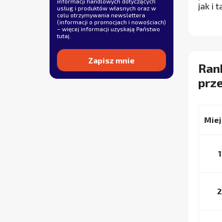
informacji handlowych dotyczących
jak i 
usług i produktów własnych oraz w
celu otrzymywania newslettera
(informacji o promocjach i nowościach)
– więcej informacji uzyskają Państwo
tutaj
.
Rank
Alternative:
prze
Miej
1
2