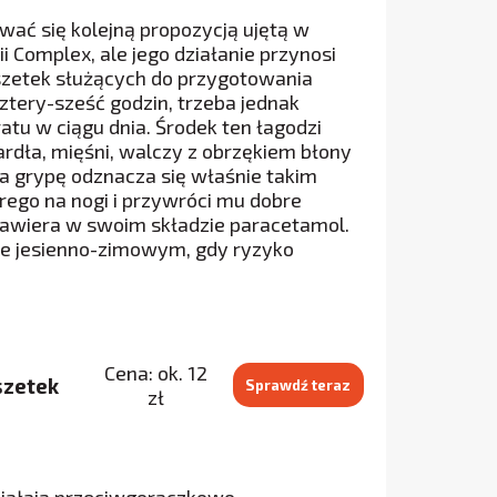
ować się kolejną propozycją ujętą w
i Complex, ale jego działanie przynosi
aszetek służących do przygotowania
tery-sześć godzin, trzeba jednak
atu w ciągu dnia. Środek ten łagodzi
ardła, mięśni, walczy z obrzękiem błony
na grypę odznacza się właśnie takim
ego na nogi i przywróci mu dobre
 zawiera w swoim składzie paracetamol.
ie jesienno-zimowym, gdy ryzyko
Cena: ok. 12
szetek
Sprawdź teraz
zł