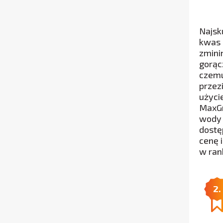
Najsk
kwas 
zmini
gorącz
czemu
przez
użyci
MaxGr
wody 
dostę
cenę 
w ran
2.