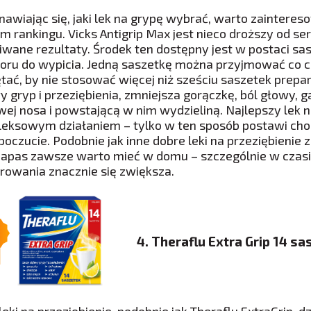
nawiając się, jaki lek na grypę wybrać, warto zainteres
 rankingu. Vicks Antigrip Max jest nieco droższy od seri
iwane rezultaty. Środek ten dostępny jest w postaci s
oru do wypicia. Jedną saszetkę można przyjmować co cz
tać, by nie stosować więcej niż sześciu saszetek prepar
y gryp i przeziębienia, zmniejsza gorączkę, ból głowy, g
wej nosa i powstającą w nim wydzieliną. Najlepszy lek 
eksowym działaniem – tylko w ten sposób postawi chor
oczucie. Podobnie jak inne dobre leki na przeziębienie
zapas zawsze warto mieć w domu – szczególnie w czas
rowania znacznie się zwiększa.
4. Theraflu Extra Grip 14 sa