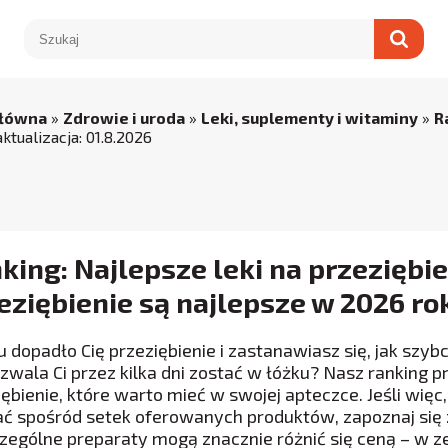
główna
»
Zdrowie i uroda
»
Leki, suplementy i witaminy
»
R
aktualizacja:
01
.
8
.
2026
king: Najlepsze leki na przeziębien
eziębienie są najlepsze w 2026 ro
 dopadło Cię przeziębienie i zastanawiasz się, jak sz
ozwala Ci przez kilka dni zostać w łóżku? Nasz ranking p
ębienie, które warto mieć w swojej apteczce. Jeśli więc,
ć spośród setek oferowanych produktów, zapoznaj się z
zególne preparaty mogą znacznie różnić się ceną – w z