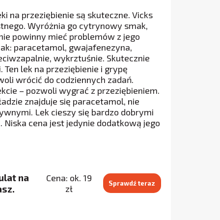
ki na przeziębienie są skuteczne. Vicks
stnego. Wyróżnia go cytrynowy smak,
 nie powinny mieć problemów z jego
jak: paracetamol, gwajafenezyna,
eciwzapalnie, wykrztuśnie. Skutecznie
 Ten lek na przeziębienie i grypę
woli wrócić do codziennych zadań.
kcie – pozwoli wygrać z przeziębieniem.
adzie znajduje się paracetamol, nie
ywnymi. Lek cieszy się bardzo dobrymi
 Niska cena jest jedynie dodatkową jego
ulat na
Cena: ok. 19
Sprawdź teraz
asz.
zł