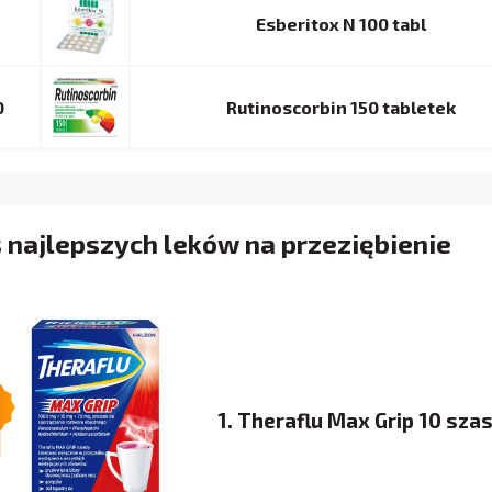
Esberitox N 100 tabl
0
Rutinoscorbin 150 tabletek
 najlepszych leków na przeziębienie
1. Theraflu Max Grip 10 sza