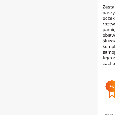
Zasta
naszym
oczek
roztw
pamię
objaw
śluzo
kompl
samop
Jego 
zacho
4.