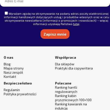
Wyrażam zgodę na otrzymywanie na podany adres poczty elektronicznej
informacji handlowych dotyczących usług i produktów własnych oraz w celu
otrzymywania newslettera (informacji o promocjach i nowościach) – więcej
informacji uzyskają Państwo
tutaj
.
Alternative:
O nas
Współpraca
Blog
Dla sklepów
Mapa strony
Praktyki dla copywritera
Nasz zespół
Kontakt
Bezpieczeństwo
Polecane
Ranking hantli
Regulamin
regulowanych
Polityka prywatności
Ranking kabin
prysznicowych 100×100
Ranking kawiarek na
indukcję