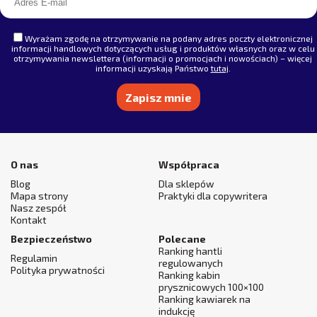
Wyrażam zgodę na otrzymywanie na podany adres poczty elektronicznej
informacji handlowych dotyczących usług i produktów własnych oraz w celu
otrzymywania newslettera (informacji o promocjach i nowościach) – więcej
informacji uzyskają Państwo
tutaj
.
Alternative:
O nas
Współpraca
Blog
Dla sklepów
Mapa strony
Praktyki dla copywritera
Nasz zespół
Kontakt
Bezpieczeństwo
Polecane
Ranking hantli
Regulamin
regulowanych
Polityka prywatności
Ranking kabin
prysznicowych 100×100
Ranking kawiarek na
indukcję