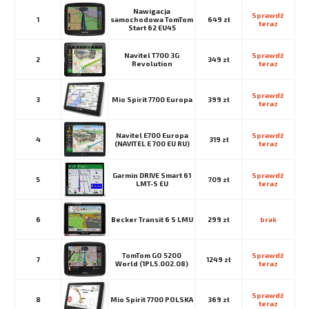
Nawigacja
Sprawdź 
1
samochodowa TomTom
649 zł
teraz
Start 62 EU45
Navitel T700 3G
Sprawdź 
2
349 zł
Revolution
teraz
Sprawdź 
3
Mio Spirit 7700 Europa
399 zł
teraz
Navitel E700 Europa
Sprawdź 
4
319 zł
(NAVITEL E 700 EU RU)
teraz
Garmin DRIVE Smart 61
Sprawdź 
5
709 zł
LMT-S EU
teraz
6
Becker Transit 6 S LMU
299 zł
brak
TomTom GO 5200
Sprawdź 
7
1249 zł
World (1PL5.002.08)
teraz
Sprawdź 
8
Mio Spirit 7700 POLSKA
369 zł
teraz