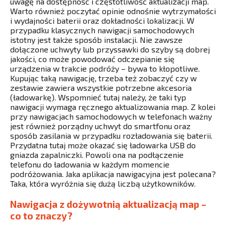
uwagę na dostępność i częstotliwość aktualizacji map.
Warto również poczytać opinie odnośnie wytrzymałości
i wydajności baterii oraz dokładności lokalizacji. W
przypadku klasycznych nawigacji samochodowych
istotny jest także sposób instalacji. Nie zawsze
dołączone uchwyty lub przyssawki do szyby są dobrej
jakości, co może powodować odczepianie się
urządzenia w trakcie podróży – bywa to kłopotliwe.
Kupując taką nawigację, trzeba też zobaczyć czy w
zestawie zawiera wszystkie potrzebne akcesoria
(ładowarkę). Wspomnieć tutaj należy, że taki typ
nawigacji wymaga ręcznego aktualizowania map. Z kolei
przy nawigacjach samochodowych w telefonach ważny
jest również porządny uchwyt do smartfonu oraz
sposób zasilania w przypadku rozładowania się baterii.
Przydatna tutaj może okazać się ładowarka USB do
gniazda zapalniczki. Powoli ona na podłączenie
telefonu do ładowania w każdym momencie
podróżowania. Jaka aplikacja nawigacyjna jest polecana?
Taka, która wyróżnia się dużą liczbą użytkowników.
Nawigacja z dożywotnią aktualizacją map –
co to znaczy?