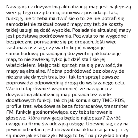
Nawigacja z dożywotnią aktualizacją map jest najlepszą
wersją tego urządzenia, ponieważ posiadając taką
funkcję, nie trzeba martwić się o to, że nie potrafi się
samodzielnie zaktualizować mapy czy też, że koszty
takiej usługi są dość wysokie. Posiadanie aktualnej mapy
jest podstawą podróżowania. Pozwala to na wygodne i
bezpieczne poruszanie się po drogach. Jeśli więc
zastanawiasz się, czy warto kupić nawigację
samochodową posiadającą dożywotnią aktualizację
map, to nie zwlekaj, tylko już dziś stań się jej
właścicielem. Mając taki sprzęt, ma się pewność, że
mapy są aktualne. Można podróżować bez obawy, że
nie zna się danych tras, bo i tak ten sprzęt zawsze
poprowadzi odpowiednią drogą do wskazanego celu.
Warto tutaj również wspomnieć, że nawigacja z
dożywotnią aktualizacją map posiada też wiele
dodatkowych funkcji, takich jak komunikaty TMC/RDS,
profile tras, wbudowana baza fotoradarów, transmiter
FM, funkcja głośnomówiąca, czy też sterowanie
głosowe. Która nawigacja będzie najlepsza? Zwróć
uwagę na firmę świadczącą usługę. Upewnij się, czy na
pewno udzielana jest dożywotnia aktualizacja map, czy
są może jakieś haczyki. Mogą to być na przykład limity