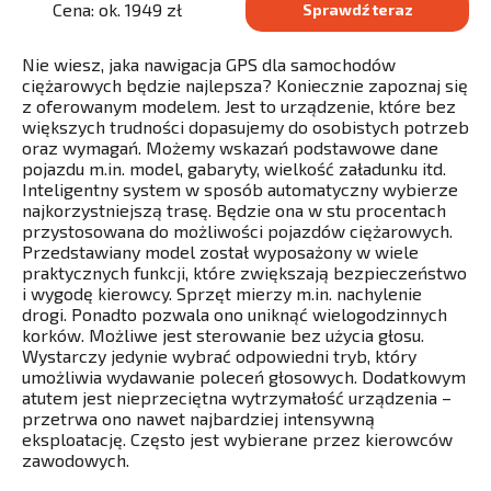
Cena: ok. 1949 zł
Sprawdź teraz
Nie wiesz, jaka nawigacja GPS dla samochodów
ciężarowych będzie najlepsza? Koniecznie zapoznaj się
z oferowanym modelem. Jest to urządzenie, które bez
większych trudności dopasujemy do osobistych potrzeb
oraz wymagań. Możemy wskazań podstawowe dane
pojazdu m.in. model, gabaryty, wielkość załadunku itd.
Inteligentny system w sposób automatyczny wybierze
najkorzystniejszą trasę. Będzie ona w stu procentach
przystosowana do możliwości pojazdów ciężarowych.
Przedstawiany model został wyposażony w wiele
praktycznych funkcji, które zwiększają bezpieczeństwo
i wygodę kierowcy. Sprzęt mierzy m.in. nachylenie
drogi. Ponadto pozwala ono uniknąć wielogodzinnych
korków. Możliwe jest sterowanie bez użycia głosu.
Wystarczy jedynie wybrać odpowiedni tryb, który
umożliwia wydawanie poleceń głosowych. Dodatkowym
atutem jest nieprzeciętna wytrzymałość urządzenia –
przetrwa ono nawet najbardziej intensywną
eksploatację. Często jest wybierane przez kierowców
zawodowych.