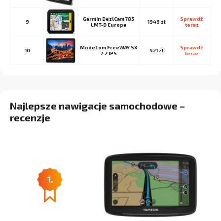
Garmin DezlCam 785
Sprawdź 
9
1949 zł
LMT-D Europa
teraz
ModeCom FreeWAY SX
Sprawdź 
10
421 zł
7.2 IPS
teraz
Najlepsze nawigacje samochodowe –
recenzje
1.