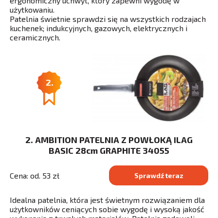
ergonomiczny uchwyt, który zapewni wygodę w
użytkowaniu.
Patelnia świetnie sprawdzi się na wszystkich rodzajach
kuchenek; indukcyjnych, gazowych, elektrycznych i
ceramicznych.
2.
2. AMBITION PATELNIA Z POWŁOKĄ ILAG
BASIC 28cm GRAPHITE 34055
Cena: od. 53 zł
Sprawdź teraz
Idealna patelnia, która jest świetnym rozwiązaniem dla
użytkowników ceniących sobie wygodę i wysoką jakość