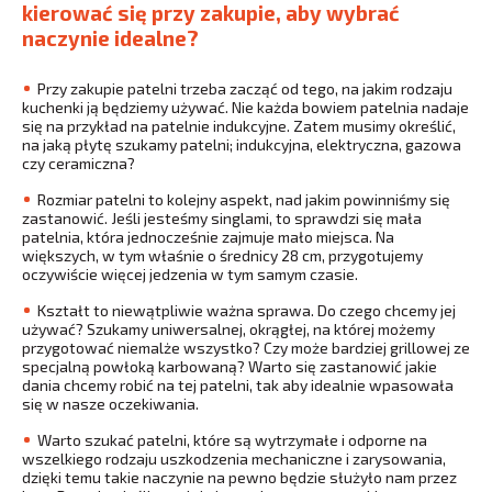
kierować się przy zakupie, aby wybrać
naczynie idealne?
Przy zakupie patelni trzeba zacząć od tego, na jakim rodzaju
kuchenki ją będziemy używać. Nie każda bowiem patelnia nadaje
się na przykład na patelnie indukcyjne. Zatem musimy określić,
na jaką płytę szukamy patelni; indukcyjna, elektryczna, gazowa
czy ceramiczna?
Rozmiar patelni to kolejny aspekt, nad jakim powinniśmy się
zastanowić. Jeśli jesteśmy singlami, to sprawdzi się mała
patelnia, która jednocześnie zajmuje mało miejsca. Na
większych, w tym właśnie o średnicy 28 cm, przygotujemy
oczywiście więcej jedzenia w tym samym czasie.
Kształt to niewątpliwie ważna sprawa. Do czego chcemy jej
używać? Szukamy uniwersalnej, okrągłej, na której możemy
przygotować niemalże wszystko? Czy może bardziej grillowej ze
specjalną powłoką karbowaną? Warto się zastanowić jakie
dania chcemy robić na tej patelni, tak aby idealnie wpasowała
się w nasze oczekiwania.
Warto szukać patelni, które są wytrzymałe i odporne na
wszelkiego rodzaju uszkodzenia mechaniczne i zarysowania,
dzięki temu takie naczynie na pewno będzie służyło nam przez