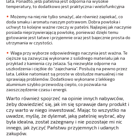
lata. Ponadto, jeśli patelnia jest odporna na wysokie
temperatury, to dodatkowo jest praktyczna i wielofunkcyjna
Możemy na niej nie tylko smażyć, ale również zapiekać, co
doda smaku i aromatu naszym potrawom. Dobra powłoka i
uchwyt to kolejne ważne rzeczy w patelni. Najlepiej jak naczynie
posiada nieprzywierającą powłokę, ponieważ dzięki temu
gotowanie jest łatwe i przyjemnie oraz jest bajecznie prosta do
utrzymania w czystości.
Waga przy wyborze odpowiedniego naczynia jest ważna. Te
cięższe są zazwyczaj wykonane z solidnego materiału jak na
przykład z kamienia czy żelaza. Są niezwykle odporne na
uszkodzenia i ciężkie do “zajechania”. Posłużą na pewno przez
lata. Lekkie natomiast są proste w obsłudze manualnej i nie
sprawiają problemów. Dodatkowo wykonane z lekkiego
aluminium szybko przewodzą ciepło, co pozwala na
zaoszczędzenie czasu i energii.
Warto również spojrzeć na opinie innych nabywców,
żeby dowiedzieć się, jak im się sprawuje dany produkt i
czy warto w niego inwestować. Mając to wszystko na
uwadze, myślę, że dylemat, jaką patelnię wybrać, aby
była idealna, został zażegnany i nie pozostaje mi nic
innego, jak życzyć Państwu przyjemnych i udanych
zakupów.