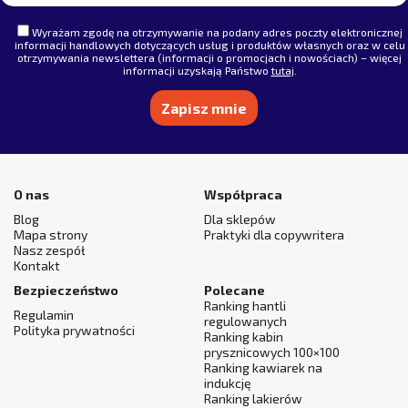
Wyrażam zgodę na otrzymywanie na podany adres poczty elektronicznej
informacji handlowych dotyczących usług i produktów własnych oraz w celu
otrzymywania newslettera (informacji o promocjach i nowościach) – więcej
informacji uzyskają Państwo
tutaj
.
Alternative:
O nas
Współpraca
Blog
Dla sklepów
Mapa strony
Praktyki dla copywritera
Nasz zespół
Kontakt
Bezpieczeństwo
Polecane
Ranking hantli
Regulamin
regulowanych
Polityka prywatności
Ranking kabin
prysznicowych 100×100
Ranking kawiarek na
indukcję
Ranking lakierów