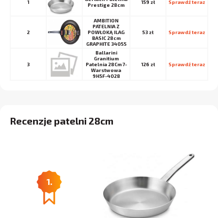
1
159 zł
Sprawdź teraz
Prestige 28cm
AMBITION
PATELNIA Z
2
POWŁOKĄ ILAG
53 zł
Sprawdź teraz
BASIC 28cm
GRAPHITE 34055
Ballarini
Granitium
3
Patelnia 28Cm 7-
126 zł
Sprawdź teraz
Warstwowa
9H5F-4028
Recenzje patelni 28cm
1.