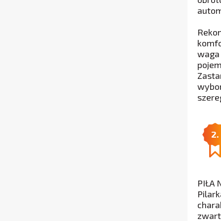
autom
Rekom
komfo
waga 
pojem
Zasta
wybor
szere
2.
PIŁA 
Pilar
chara
zwart