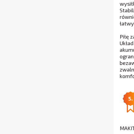
wysił
Stabi
równi
łatwy
Piłę 
Układ
akumu
ogran
bezaw
zwaln
komfo
5.
MAKIT