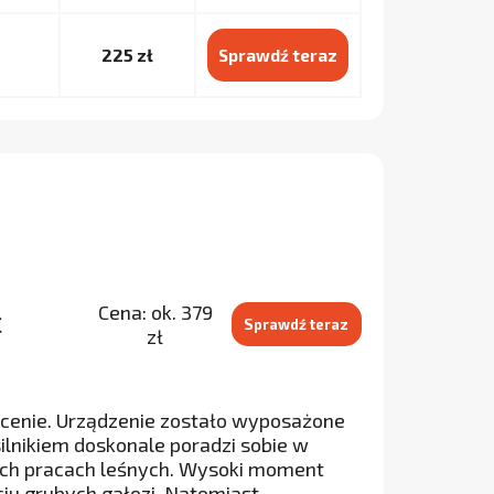
225 zł
Sprawdź teraz
Cena: ok. 379
C
Sprawdź teraz
zł
cenie. Urządzenie zostało wyposażone
lnikiem doskonale poradzi sobie w
ych pracach leśnych. Wysoki moment
ciu grubych gałęzi. Natomiast