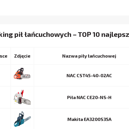
ing pił łańcuchowych – TOP 10 najleps
sce
Nazwa piły łańcuchowej
NAC CST45-40-02AC
Piła NAC CE20-NS-H
Makita EA3200S35A