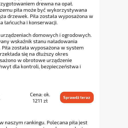
rzygotowaniem drewna na opał.
i czemu piła może być wykorzystywana
iąża drzewek. Piła została wyposażona w
 łańcucha i konserwacji.
u urządzeniach domowych i ogrodowych.
owany wskaźnik stanu naładowania
. Piła została wyposażona w system
rzekłada się na dłuższy okres
sażono w obrotowe urządzenie
hwyt dla kontroli, bezpieczeństwa i
Cena: ok.
C
Sprawdź teraz
1211 zł
 naszym rankingu. Polecana piła jest