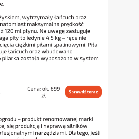
e.
ożyskiem, wytrzymały łańcuch oraz
 natomiast maksymalna prędkość
aż 120 ml płynu. Na uwagę zasługuje
a piły to jedynie 4,5 kg – ręce nie
ięcia ciężkimi piłami spalinowymi. Piła
muje łańcuch oraz wbudowane
o pilarka została wyposażona w system
Cena: ok. 699
A
Sprawdź teraz
zł
 ogrodu – produkt renomowanej marki
ej się produkcją i naprawą silników
ofesjonalnymi narzędziami. Dlatego, jeśli