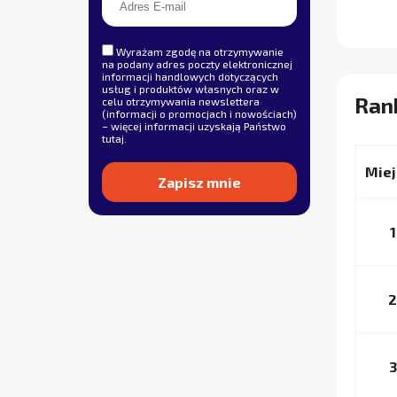
Wyrażam zgodę na otrzymywanie
na podany adres poczty elektronicznej
informacji handlowych dotyczących
usług i produktów własnych oraz w
Rank
celu otrzymywania newslettera
(informacji o promocjach i nowościach)
– więcej informacji uzyskają Państwo
tutaj
.
Miej
Alternative:
1
2
3