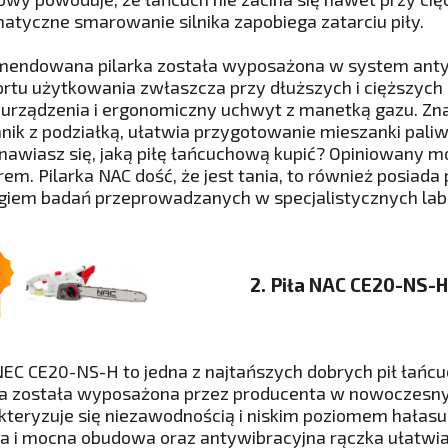
atyczne smarowanie silnika zapobiega zatarciu piły.
endowana pilarka została wyposażona w system antywi
rtu użytkowania zwłaszcza przy dłuższych i cięższyc
urządzenia i ergonomiczny uchwyt z manetką gazu. Zna
nik z podziałką, ułatwia przygotowanie mieszanki paliwo
nawiasz się, jaką piłę łańcuchową kupić? Opiniowany m
em. Pilarka NAC dość, że jest tania, to również posiad
giem badań przeprowadzanych w specjalistycznych labo
2. Piła NAC CE20-NS-H
NEC CE20-NS-H to jedna z najtańszych dobrych pił łańc
ka została wyposażona przez producenta w nowoczesny 
kteryzuje się niezawodnością i niskim poziomem hałas
a i mocna obudowa oraz antywibracyjna rączka ułatwia