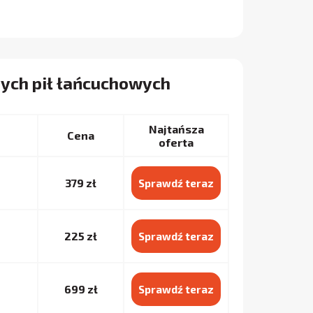
zych pił łańcuchowych
Najtańsza
Cena
oferta
379 zł
Sprawdź teraz
225 zł
Sprawdź teraz
699 zł
Sprawdź teraz