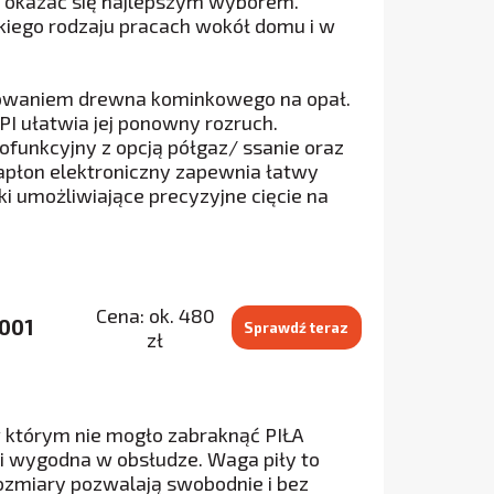
e okazać się najlepszym wyborem.
iego rodzaju pracach wokół domu i w
towaniem drewna kominkowego na opał.
PI ułatwia jej ponowny rozruch.
funkcyjny z opcją półgaz/ ssanie oraz
apłon elektroniczny zapewnia łatwy
ki umożliwiające precyzyjne cięcie na
Cena: ok. 480
8001
Sprawdź teraz
zł
w którym nie mogło zabraknąć PIŁA
i wygodna w obsłudze. Waga piły to
rozmiary pozwalają swobodnie i bez