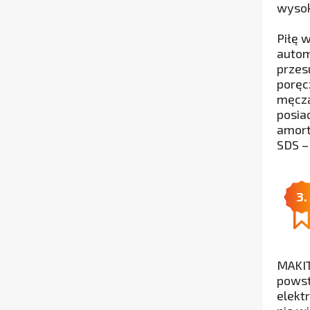
wysok
Piłę 
autom
przes
poręcz
męczą
posia
amort
SDS –
3.
MAKIT
powst
elekt