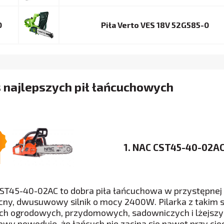
0
Piła Verto VES 18V 52G585-0
 najlepszych pił łańcuchowych
1. NAC CST45-40-02A
ST45-40-02AC to dobra piła łańcuchowa w przystępnej 
ny, dwusuwowy silnik o mocy 2400W. Pilarka z takim si
ch ogrodowych, przydomowych, sadowniczych i lżejsz
owy powoduje, że łańcuch nie zacina się nawet przy cię