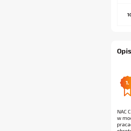
1
Opis
1.
NAC C
w moc
praca
obrot