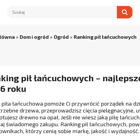
główna
»
Dom i ogród
»
Ogród
»
Ranking pił łańcuchowych
king pił łańcuchowych – najlepsz
6 roku
 piła łańcuchowa pomoże Ci przywrócić porządek na dzi
trzebne drzewa, przeprowadzisz cięcia pielęgnacyjne, 
otujesz drewno na opał. Jeśli nie wiesz jaką piłę łańcuc
aj świadomego zakupu. Ranking pił łańcuchowych, pow
ownikach, którzy cenią sobie markę, jakość i wydajność.