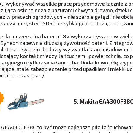
ku wykonywać wszelkie prace przydomowe łącznie z p
lizująca osłona noża z pazurami chwyta drewno, dzięk
eż w pracach ogrodowych – nie szarpie gałęzi i nie obc
 w użyciu system SDS do szybkiego montażu, naprężania
zasila uniwersalna bateria 18V wykorzystywana w wiel
 Syneon zapewnia dłuższą żywotność baterii. Zintegr
latora – system diodowy wyświetla stan naładowania
iczający kontakt między łańcuchem i powierzchnią, co p
aryjnego użytkowania łańcucha. Dodatkowo piłę wypo
iające, stałe zabezpieczenie przed upadkiem i miękki uc
rtu podczas pracy.
5. Makita EA4300F38
A EA4300F38C to być może najlepsza piła łańcuchowa w