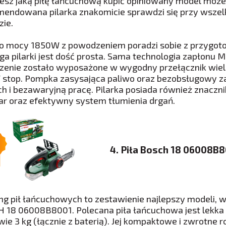
iesz jaką piłę łańcuchową kupić opiniowany model moż
endowana pilarka znakomicie sprawdzi się przy wszelk
zie.
k o mocy 1850W z powodzeniem poradzi sobie z przygo
ga pilarki jest dość prosta. Sama technologia zapłonu M
zenie zostało wyposażone w wygodny przełącznik wielo
/ stop. Pompka zasysająca paliwo oraz bezobsługowy z
ch i bezawaryjną pracę. Pilarka posiada również znaczni
r oraz efektywny system tłumienia drgań.
4. Piła Bosch 18 06008B
ng pił łańcuchowych to zestawienie najlepszy modeli, 
 18 06008B8001. Polecana piła łańcuchowa jest lekka 
wie 3 kg (łącznie z baterią). Jej kompaktowe i zwrotne 