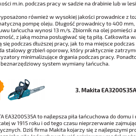
ości m.in. podczas pracy w sadzie na drabinie lub w lesi
wyposażono również w wysokiej jakości prowadnice z ł
atyczną pompę oleju. Długość prowadnicy to 400 mm,
uwu łańcucha wynosi 13 m/s. Zbiornik na olej pomieści 
ność, z jaką można posługiwać się tą piłą. Całkowita wag
 się podczas dłuższej pracy, jak to ma miejsce podczas c
da stalowy grzbień oporowy, który praktycznie zatrzy
yzatory minimalizujące drgania podczas pracy. Ponadt
 beznarzędziowy system wymiany łańcucha.
3. Makita EA3200S35
A EA3200S35A to najlepsza piła łańcuchowa do domu i
ałej w 1915 roku i od tego czasu nieprzerwanie zajmując
rycznych. Dziś firma Makita kojarzy się z najlepszymi pr