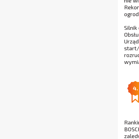
nie w
Rekom
ogrod
Silni
Obsłu
Urząd
start
rozru
wymia
4.
Ranki
BOSCH
zaled