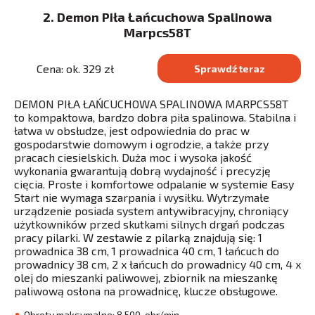
2. Demon Piła Łańcuchowa Spalinowa
Marpcs58T
Cena: ok. 329 zł
Sprawdź teraz
DEMON PIŁA ŁAŃCUCHOWA SPALINOWA MARPCS58T
to kompaktowa, bardzo dobra piła spalinowa. Stabilna i
łatwa w obsłudze, jest odpowiednia do prac w
gospodarstwie domowym i ogrodzie, a także przy
pracach ciesielskich. Duża moc i wysoka jakość
wykonania gwarantują dobrą wydajność i precyzję
cięcia. Proste i komfortowe odpalanie w systemie Easy
Start nie wymaga szarpania i wysiłku. Wytrzymałe
urządzenie posiada system antywibracyjny, chroniący
użytkowników przed skutkami silnych drgań podczas
pracy pilarki. W zestawie z pilarką znajdują się: 1
prowadnica 38 cm, 1 prowadnica 40 cm, 1 łańcuch do
prowadnicy 38 cm, 2 x łańcuch do prowadnicy 40 cm, 4 x
olej do mieszanki paliwowej, zbiornik na mieszankę
paliwową osłona na prowadnicę, klucze obsługowe.
Obroty maksymalne: 8 500 obr/min