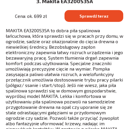
3. Makita EA3200S35A
Cena: ok. 699 zł
Sprawdź teraz
MAKITA EA3200S35A to dobra piła spalinowa
łańcuchowa, która sprawdzi się w pracach przy domu, w
ogrodzie, sadzie oraz okazjonalnie do cięcia drewna o
niewielkiej średnicy. Bezobsługowy zapłon
elektroniczny zapewnia łatwy rozruch urządzenia i jego
bezawaryjną pracę. System tłumienia drgań zapewnia
komfort podczas użytkowania. Specjalne znaczniki
umożliwiają precyzyjne cięcie na wymiar. Pompka
zasysająca paliwo ułatwia rozruch, a wielofunkcyjny
przełącznik umożliwia dostosowanie trybu pracy pilarki
(półgaz/ ssanie i start/stop). Jeśli nie wiesz, jaka piła
spalinowa sprawdzi się w domowym gospodarstwie,
wypróbuj model MAKITA. Lekka i komfortowa w
użytkowaniu piła spalinowa pozwoli na samodzielne
przygotowanie drewna na opał czy uporanie się ze
stale odrastającymi gałęziami w przydomowym
ogrodzie czy sadzie. Pozwoli także przyciąć żywopłot
albo fantazyjnie uformować krzewy, nadając im
niezwykłych kształtów. W zestawie z pilarką MAKITA