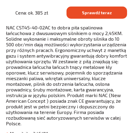
Cena: ok. 385 zł
Sprawdź teraz
NAC CST45-40-02AC to dobra piła spalinowa
łańcuchowa z dwusuwowym silnikiem o mocy 2,45KM.
Solidne wykonanie i maksymalne obroty silnika do 10
500 obr/min dają możliwości wykorzystania urządzenia
przy różnych pracach. Ergonomiczny uchwyt z manetką
gazu i system antywibracyjny gwarantują dobry komfort
użytkowania sprzętu. W zestawie z piłą znajdują się:
prowadnica łańcucha łańcuch tnący metalowe kły
oporowe, klucz serwisowy, pojemnik do sporządzania
mieszanki paliwa, wkrętak uniwersalny, klucze
montażowe, pilnik do ostrzenia łańcucha, osłona
prowadnicy, śruby montażowe, karta gwarancyjna,
instrukcja w języku polskim. Produkt marki NAC (New
American Concept ) posiada znak CE gwarantujący, że
produkt jest w pełni bezpieczny i dopuszczony do
użytkowania na terenie Europy. Firma posiada
rozbudowaną sieć autoryzowanych serwisów w całej
Polsce.