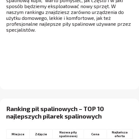
spalinową kupić warto pomyśleć, jak często i w jaki
sposób będziemy eksploatować nowy sprzęt. W
naszym rankingu znajdziesz zarówno urządzenia do
użytku domowego, lekkie i komfortowe, jak też
profesjonalne najlepsze piły spalinowe używane przez
specjalistów.
Ranking pił spalinowych – TOP 10
najlepszych pilarek spalinowych
Nazwa piły
Najtańsza
Miejsce
Cena
spalinowej
oferta