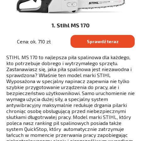
1. Stihl MS 170
Cena: ok. 710 zł
Sprawdź teraz
STIHL MS 170 to najlepsza piła spalinowa dla każdego,
kto potrzebuje dobrego i wytrzymałego sprzętu.
Zastanawiasz się, jaka piła spalinowa jest niezawodna i
sprawdzona? Właśnie ten model marki STIHL
Wyposażona w specjalny napinacz zapewnia nie tylko
szybkie przygotowanie urządzenia do pracy, ale i
bezpieczeństwo użytkownikowi. Samo uruchomienie nie
wymaga użycia dużej siły, a specjalny system
antywibracyjny maksymalnie redukuje drgania pilarki
chroniąc osobę obsługującą przed niebezpiecznymi
skutkami długotrwałej pracy. Model marki STIHL, który
poleca nasz ranking pił spalinowych posiada także
system QuickStop, który automatycznie zatrzymuje
łańcuch w momencie przerwania pracy zapobiegając
niekontrolowanemu cięciu i nieszczęśliwym wypadkom.