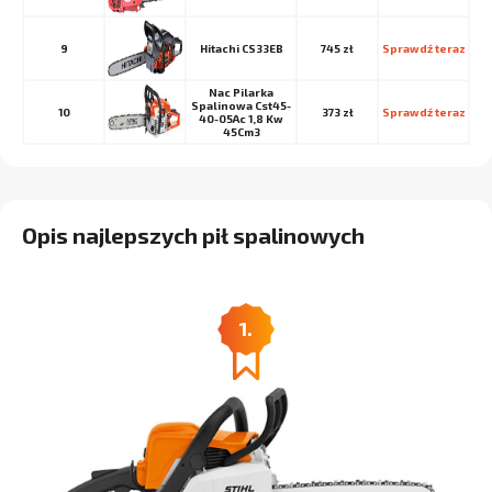
9
Hitachi CS33EB
745 zł
Sprawdź teraz
Nac Pilarka
Spalinowa Cst45-
10
373 zł
Sprawdź teraz
40-05Ac 1,8 Kw
45Cm3
Opis najlepszych pił spalinowych
1.