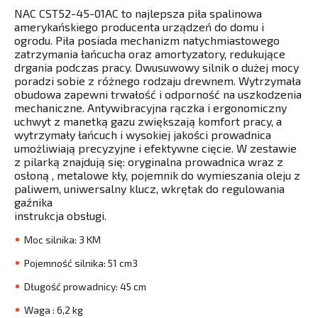
NAC CST52-45-01AC to najlepsza piła spalinowa
amerykańskiego producenta urządzeń do domu i
ogrodu. Piła posiada mechanizm natychmiastowego
zatrzymania łańcucha oraz amortyzatory, redukujące
drgania podczas pracy. Dwusuwowy silnik o dużej mocy
poradzi sobie z różnego rodzaju drewnem. Wytrzymała
obudowa zapewni trwałość i odporność na uszkodzenia
mechaniczne. Antywibracyjna rączka i ergonomiczny
uchwyt z manetką gazu zwiększają komfort pracy, a
wytrzymały łańcuch i wysokiej jakości prowadnica
umożliwiają precyzyjne i efektywne cięcie. W zestawie
z pilarką znajdują się: oryginalna prowadnica wraz z
osłoną , metalowe kły, pojemnik do wymieszania oleju z
paliwem, uniwersalny klucz, wkrętak do regulowania
gaźnika
instrukcja obsługi.
Moc silnika: 3 KM
Pojemność silnika: 51 cm3
Długość prowadnicy: 45 cm
Waga : 6,2 kg