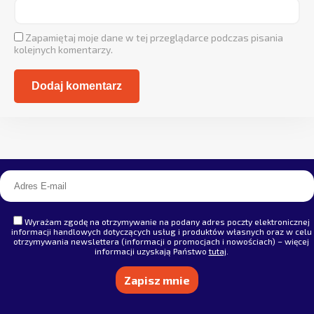
Zapamiętaj moje dane w tej przeglądarce podczas pisania
kolejnych komentarzy.
Alternative:
Wyrażam zgodę na otrzymywanie na podany adres poczty elektronicznej
informacji handlowych dotyczących usług i produktów własnych oraz w celu
otrzymywania newslettera (informacji o promocjach i nowościach) – więcej
informacji uzyskają Państwo
tutaj
.
Alternative: