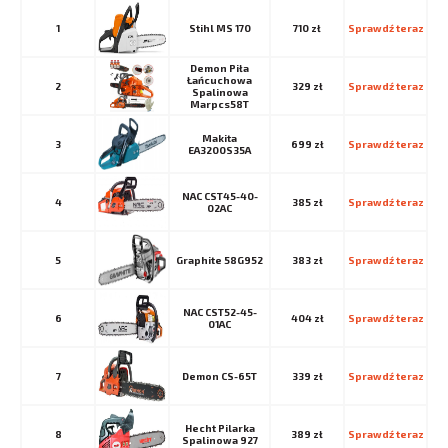
1
Stihl MS 170
710 zł
Sprawdź teraz
Demon Piła
Łańcuchowa
2
329 zł
Sprawdź teraz
Spalinowa
Marpcs58T
Makita
3
699 zł
Sprawdź teraz
EA3200S35A
NAC CST45-40-
4
385 zł
Sprawdź teraz
02AC
5
Graphite 58G952
383 zł
Sprawdź teraz
NAC CST52-45-
6
404 zł
Sprawdź teraz
01AC
7
Demon CS-65T
339 zł
Sprawdź teraz
Hecht Pilarka
8
389 zł
Sprawdź teraz
Spalinowa 927