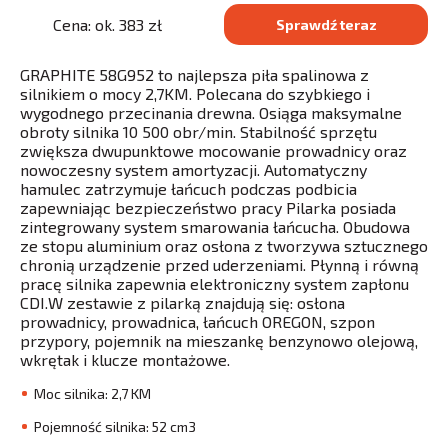
Cena: ok. 383 zł
Sprawdź teraz
GRAPHITE 58G952 to najlepsza piła spalinowa z
silnikiem o mocy 2,7KM. Polecana do szybkiego i
wygodnego przecinania drewna. Osiąga maksymalne
obroty silnika 10 500 obr/min. Stabilność sprzętu
zwiększa dwupunktowe mocowanie prowadnicy oraz
nowoczesny system amortyzacji. Automatyczny
hamulec zatrzymuje łańcuch podczas podbicia
zapewniając bezpieczeństwo pracy Pilarka posiada
zintegrowany system smarowania łańcucha. Obudowa
ze stopu aluminium oraz osłona z tworzywa sztucznego
chronią urządzenie przed uderzeniami. Płynną i równą
pracę silnika zapewnia elektroniczny system zapłonu
CDI.W zestawie z pilarką znajdują się: osłona
prowadnicy, prowadnica, łańcuch OREGON, szpon
przypory, pojemnik na mieszankę benzynowo olejową,
wkrętak i klucze montażowe.
Moc silnika: 2,7 KM
Pojemność silnika: 52 cm3