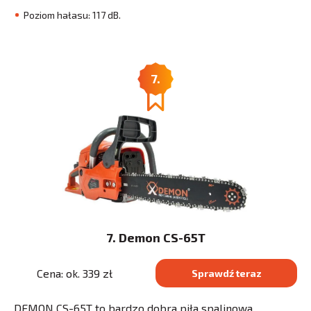
Poziom hałasu: 117 dB.
7.
7. Demon CS-65T
Cena: ok. 339 zł
Sprawdź teraz
DEMON CS-65T to bardzo dobra piła spalinowa