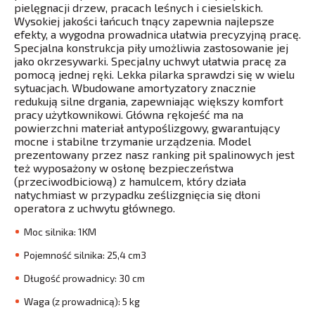
pielęgnacji drzew, pracach leśnych i ciesielskich.
Wysokiej jakości łańcuch tnący zapewnia najlepsze
efekty, a wygodna prowadnica ułatwia precyzyjną pracę.
Specjalna konstrukcja piły umożliwia zastosowanie jej
jako okrzesywarki. Specjalny uchwyt ułatwia pracę za
pomocą jednej ręki. Lekka pilarka sprawdzi się w wielu
sytuacjach. Wbudowane amortyzatory znacznie
redukują silne drgania, zapewniając większy komfort
pracy użytkownikowi. Główna rękojeść ma na
powierzchni materiał antypoślizgowy, gwarantujący
mocne i stabilne trzymanie urządzenia. Model
prezentowany przez nasz ranking pił spalinowych jest
też wyposażony w osłonę bezpieczeństwa
(przeciwodbiciową) z hamulcem, który działa
natychmiast w przypadku ześlizgnięcia się dłoni
operatora z uchwytu głównego.
Moc silnika: 1KM
Pojemność silnika: 25,4 cm3
Długość prowadnicy: 30 cm
Waga (z prowadnicą): 5 kg