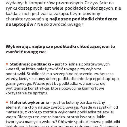
wydajnych komputerów przenośnych. Oczywiście na
rynku dostępnych jest wiele podkładek chłodzących, nie
każda z nich jest warta zakupu. Czym powinny
charakteryzować się
najlepsze podkładki chłodzące
do laptopów
? Na co zwrócić uwagę?
Wybierając najlepsze podkładki chłodzące, warto
zwrócić uwagę na:
Stabilność podkładki
– jest to jedna z podstawowych
kwestii, na którą należy zwrócić uwagę przy wyborze
podstawki. Stabilność ma szczególne znaczenie, zwłaszcza
wtedy, kiedy szukamy dobrej podkładki chłodzącej pod laptopa
gamingowego. Ważne jest by podkładka wyróżniała się
wytrzymałą konstrukcją, która pozwoli na komfortowe
korzystanie ze sprzętu.
Materiał wykonania
– jest to kolejny bardzo ważny
element, na który należy zwrócić uwagę. Przede wszystkim od
materiału, z którego została wykonana podkładka zależy jej
waga. Dlatego też jest to bardzo istotna kwestia. Jakie
tworzywa mamy do wyboru? Głównie spotkać można podkładki
metalowe, z tworzywa sztucznego oraz drewniane. Na pewno