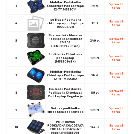
Mobilari Podkładka
Sprawdź 
3
Chłodząca Pod Laptopa
79 zł
teraz
12-17” M555014
Iso Trade Podkładka
Sprawdź 
4
chłodząca pod laptopa
37 zł
teraz
(00005721)
Thermaltake Massive
Podkładka Chłodząca
Sprawdź 
5
249 zł
20 RGB
teraz
(CLN014PL20SWA)
Podkładka Chłodząca
Sprawdź 
6
pod Laptop
104 zł
teraz
(M555054BK)
Mobilari Podkładka
Sprawdź 
7
Chłodząca Pod Laptopa
34 zł
teraz
12-16” M555012
Iso Trade Podstawka
Sprawdź 
8
Podkładka Chłodząca
89 zł
teraz
Pod Laptop Regulacja
Vakoss podkładka
Sprawdź 
9
104 zł
chłodząca pod laptopa
teraz
PODSTAWKA
PODKŁADKA CHŁODZĄCA
Sprawdź 
10
124 zł
POD LAPTOP-A 12-17”
teraz
Mobilari M555079