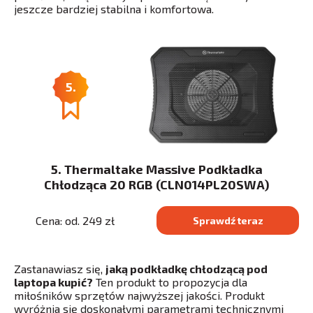
jeszcze bardziej stabilna i komfortowa.
5.
5. Thermaltake Massive Podkładka
Chłodząca 20 RGB (CLN014PL20SWA)
Cena: od. 249 zł
Sprawdź teraz
Zastanawiasz się,
jaką podkładkę chłodzącą pod
laptopa kupić?
Ten produkt to propozycja dla
miłośników sprzętów najwyższej jakości. Produkt
wyróżnia się doskonałymi parametrami technicznymi