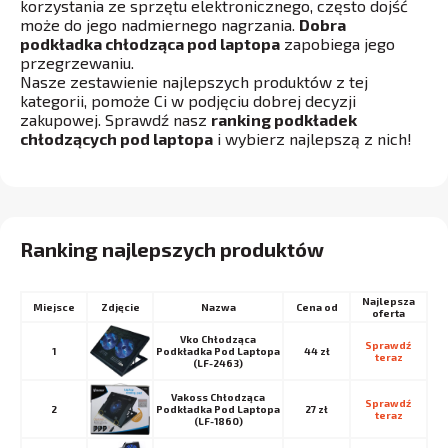
korzystania ze sprzętu elektronicznego, często dojść
może do jego nadmiernego nagrzania.
Dobra
podkładka chłodząca pod laptopa
zapobiega jego
przegrzewaniu.
Nasze zestawienie najlepszych produktów z tej
kategorii, pomoże Ci w podjęciu dobrej decyzji
zakupowej. Sprawdź nasz
ranking podkładek
chłodzących pod laptopa
i wybierz najlepszą z nich!
Ranking najlepszych produktów
Najlepsza
Miejsce
Nazwa
Cena od
oferta
Vko Chłodząca
Sprawdź 
1
Podkładka Pod Laptopa
44 zł
teraz
(LF-2463)
Vakoss Chłodząca
Sprawdź 
2
Podkładka Pod Laptopa
27 zł
teraz
(LF-1860)