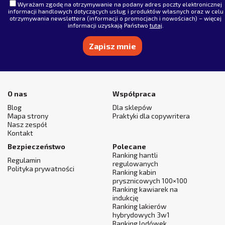
Wyrażam zgodę na otrzymywanie na podany adres poczty elektronicznej
informacji handlowych dotyczących usług i produktów własnych oraz w celu
otrzymywania newslettera (informacji o promocjach i nowościach) – więcej
informacji uzyskają Państwo
tutaj
.
Alternative:
O nas
Współpraca
Blog
Dla sklepów
Mapa strony
Praktyki dla copywritera
Nasz zespół
Kontakt
Bezpieczeństwo
Polecane
Ranking hantli
Regulamin
regulowanych
Polityka prywatności
Ranking kabin
prysznicowych 100×100
Ranking kawiarek na
indukcję
Ranking lakierów
hybrydowych 3w1
Ranking lodówek