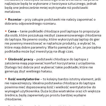
najlżejsze będą te wykonane z tworzywa sztucznego, jednak
będą one jednocześnie mniej wytrzymałe niż podstawki
metalowe.
Rozmiar
– przy zakupie podstawki nie należy zapominać o
dobraniu odpowiedniego rozmiaru.
Cena
– tanie podkładki chłodzące pod laptopa to propozycja
dla osób, które poszukują niezbyt zaawansowanego chłodzenia
do laptopa. Na pewno osoby, które wykorzystują laptop do gier
nie powinny inwestować w najtańsze produkty, a wybrać te,
które mają dobre parametry. Warto pamiętać o tym, że porządna
podkładka może być inwestycją na długi czas.
Głośność pracy
– podstawki chłodzące do laptopa z
założenia mają poprawiać komfort korzystania z urządzenia.
Dlatego też dobrze jest wybierać takie podkładki, które nie
generują zbyt wielkiego hałasu.
Ilość wentylatorów
– to kolejny bardzo istotny element, jeśli
nie najważniejszy. Idealna podstawka chłodząca do laptopa
powinna mieć dopasowaną ilość i wielkość wentylatorów do
wymagań użytkownika. Duża liczba wiatraków oraz ich większa
średnica, będą zapewniały po prostu bardziej wydajne
chłodzenie.