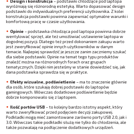
Design i konstrukcja
– podstawki chłodzące pod laptopa
wyróżniają się różnorodną estetyką. Warto dopasować design
podstawki do indywidualnych preferencji użytkownika. Z kolei
konstrukcja podstawki powinna zapewniać optymalne warunki i
komfortową pracę w czasie użytkowania.
Opinie
– podstawka chłodząca pod laptopa powinna dobrze
wentylować sprzęt, ale też umożliwiać ustawienie laptopa w
dogodnej pozycji. Dlatego też przed dokonaniem zakupu warto
jest zweryfikować opinie innych użytkowników w danym
temacie. Najlepiej sprawdzić je jeszcze zanim zaczniemy szukać
dla siebie podstawki. Opinie na temat tego typu produktów
znaleźć można na różnorodnych forach oraz grupach
tematycznych. Dzięki nim jesteśmy w stanie dowiedzieć się, jak
dana podstawka sprawdza się w praktyce.
Efekty wizualne, podświetlenie
– ma to znaczenie głównie
dla osób, które szukają dobrej podstawki do laptopów
gamingowych. Wówczas dodatkowe podświetlenie będzie
dobrze komponowało się z laptopem.
Ilość portów USB
– to kolejny bardzo istotny aspekt, który
warto zweryfikować przed podjęciem decyzji zakupowej.
Podkładki mogą mieć zamontowane zarówno porty USB 2.0, jak i
3.0. Wówczas takie podkładki służą nie tylko do chłodzenia, ale
także pozwalają na podłączenie dodatkowych urządzeń.