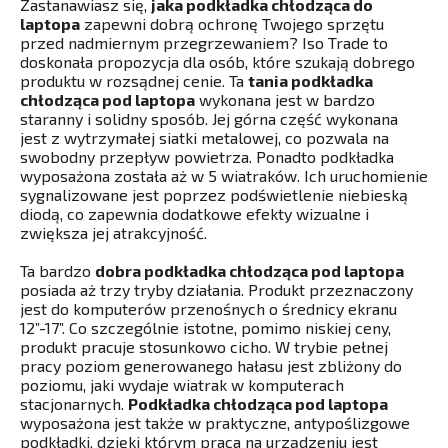
Zastanawiasz się,
jaka podkładka chłodząca do
laptopa
zapewni dobrą ochronę Twojego sprzętu
przed nadmiernym przegrzewaniem? Iso Trade to
doskonała propozycja dla osób, które szukają dobrego
produktu w rozsądnej cenie. Ta
tania podkładka
chłodząca pod laptopa
wykonana jest w bardzo
staranny i solidny sposób. Jej górna część wykonana
jest z wytrzymałej siatki metalowej, co pozwala na
swobodny przepływ powietrza. Ponadto podkładka
wyposażona została aż w 5 wiatraków. Ich uruchomienie
sygnalizowane jest poprzez podświetlenie niebieską
diodą, co zapewnia dodatkowe efekty wizualne i
zwiększa jej atrakcyjność.
Ta bardzo
dobra podkładka chłodząca pod laptopa
posiada aż trzy tryby działania. Produkt przeznaczony
jest do komputerów przenośnych o średnicy ekranu
12”-17”. Co szczególnie istotne, pomimo niskiej ceny,
produkt pracuje stosunkowo cicho. W trybie pełnej
pracy poziom generowanego hałasu jest zbliżony do
poziomu, jaki wydaje wiatrak w komputerach
stacjonarnych.
Podkładka chłodząca pod laptopa
wyposażona jest także w praktyczne, antypoślizgowe
podkładki, dzięki którym praca na urządzeniu jest