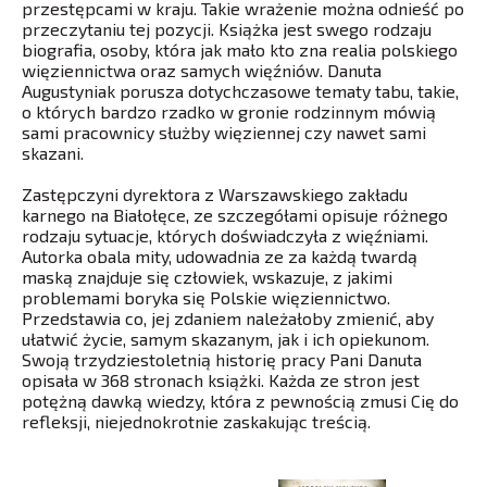
przestępcami w kraju. Takie wrażenie można odnieść po
przeczytaniu tej pozycji. Książka jest swego rodzaju
biografia, osoby, która jak mało kto zna realia polskiego
więziennictwa oraz samych więźniów. Danuta
Augustyniak porusza dotychczasowe tematy tabu, takie,
o których bardzo rzadko w gronie rodzinnym mówią
sami pracownicy służby więziennej czy nawet sami
skazani.
Zastępczyni dyrektora z Warszawskiego zakładu
karnego na Białołęce, ze szczegółami opisuje różnego
rodzaju sytuacje, których doświadczyła z więźniami.
Autorka obala mity, udowadnia ze za każdą twardą
maską znajduje się człowiek, wskazuje, z jakimi
problemami boryka się Polskie więziennictwo.
Przedstawia co, jej zdaniem należałoby zmienić, aby
ułatwić życie, samym skazanym, jak i ich opiekunom.
Swoją trzydziestoletnią historię pracy Pani Danuta
opisała w 368 stronach książki. Każda ze stron jest
potężną dawką wiedzy, która z pewnością zmusi Cię do
refleksji, niejednokrotnie zaskakując treścią.