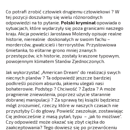
Co potrafi zrobić człowiek drugiemu człowiekowi ? W
tej pozycji doszukamy się wielu różnorodnych
odpowiedzi na to pytanie.
Polski kryminał
opowiada o
sytuacjach, które wydarzyły się poza granicami naszego
kraju. Akcja powieści Jarosława Molendy opisuje realne
historie, nierealnie doskonałych w swoim fachu –
morderców, gwałcicieli i terrorystów. Przysłowiowa
śmietanka, to elitarne grono mniej znanych
przestępców, ich historie, zostały kraszone typowym,
powojennym klimatem Stanów Zjednoczonych.
Jak wykorzystać „American Dream” do realizacji swych
niecnych planów ? Ta odpowiedź jeszcze bardziej
podkreśli poziom absurdu, jakiemu ulegali nasi
bohaterowie. Podstęp ? Chciwość ? Żądza ? A może
pragnienie zniewolenia, poprzez użycie starannie
dobranej manipulacji ? Za sprawą tej książki będziesz
mógł zrozumieć, rzeczy, które w naszych czasach nie
przyszłyby Ci do głowy. Powieść zaszokuje, zostawiając
Cię jednocześnie z masą pytań, typu – „jak to możliwe”.
Czy odpowiedź może okazać się zbyt ciężka do
zaakceptowania? Tego dowiesz się po przewróceniu