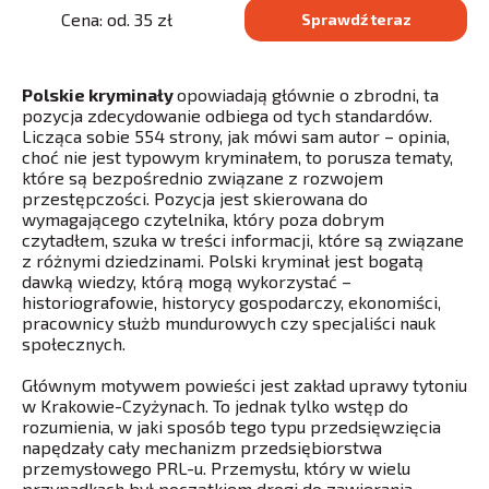
Cena: od. 35 zł
Sprawdź teraz
Polskie kryminały
opowiadają głównie o zbrodni, ta
pozycja zdecydowanie odbiega od tych standardów.
Licząca sobie 554 strony, jak mówi sam autor – opinia,
choć nie jest typowym kryminałem, to porusza tematy,
które są bezpośrednio związane z rozwojem
przestępczości. Pozycja jest skierowana do
wymagającego czytelnika, który poza dobrym
czytadłem, szuka w treści informacji, które są związane
z różnymi dziedzinami. Polski kryminał jest bogatą
dawką wiedzy, którą mogą wykorzystać –
historiografowie, historycy gospodarczy, ekonomiści,
pracownicy służb mundurowych czy specjaliści nauk
społecznych.
Głównym motywem powieści jest zakład uprawy tytoniu
w Krakowie-Czyżynach. To jednak tylko wstęp do
rozumienia, w jaki sposób tego typu przedsięwzięcia
napędzały cały mechanizm przedsiębiorstwa
przemysłowego PRL-u. Przemysłu, który w wielu
przypadkach był początkiem drogi do zawierania