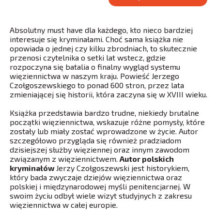
Absolutny must have dla każdego, kto nieco bardziej
interesuje się kryminałami. Choć sama książka nie
opowiada o jednej czy kilku zbrodniach, to skutecznie
przenosi czytelnika o setki lat wstecz, gdzie
rozpoczyna się batalia o finalny wygląd systemu
więziennictwa w naszym kraju. Powieść Jerzego
Czołgoszewskiego to ponad 600 stron, przez lata
zmieniającej się historii, która zaczyna się w XVIII wieku.
Książka przedstawia bardzo trudne, niekiedy brutalne
początki więziennictwa, wskazuje różne pomysły, które
zostały lub miały zostać wprowadzone w życie. Autor
szczegółowo przygląda się również pradziadom
dzisiejszej służby więziennej oraz innym zawodom
związanym z więziennictwem.
Autor polskich
kryminałów
Jerzy Czołgoszewski jest historykiem,
który bada zwyczaje dziejów więziennictwa oraz
polskiej i międzynarodowej myśli penitencjarnej. W
swoim życiu odbył wiele wizyt studyjnych z zakresu
więziennictwa w całej europie.