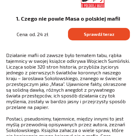
1. Czego nie powie Masa o polskiej mafii
Cena: od. 24 zł
Sprawdź teraz
Działanie mafii od zawsze było tematem tabu, rąbka
tajemnicy w swojej książce odkrywa Wojciech Sumliński.
Licząca sobie 320 stron historia, przybliża życiorys
jednego z pierwszych światków koronnych naszego
kraju – Jarosława Sokołowskiego, znanego w świecie
przestępczym jako „Masa”. Ujawnione fakty, okraszone
są solidną dawką, różnych anegdot z prywatnego
świata przestępców, ich sposób działania czy tok
myślenia, zostały w bardzo jasny i przejrzysty sposób
przelane na papier.
Postaci, pseudonimy, tajemnice, między innymi to jest
myślą przewodnią opisywanych przez autora, zeznań
Sokołowskiego. Książka zahacza o wiele spraw, które
nie koniecznie muszą kojarzyć się z mafią. Czas