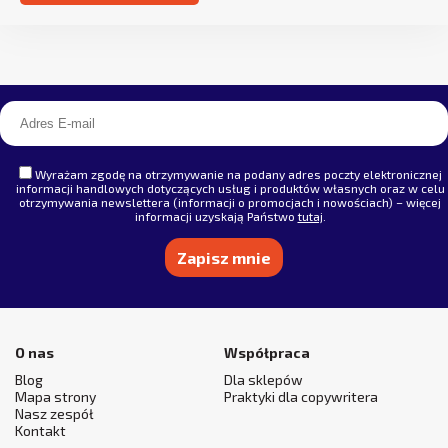
Alternative:
Wyrażam zgodę na otrzymywanie na podany adres poczty elektronicznej
informacji handlowych dotyczących usług i produktów własnych oraz w celu
otrzymywania newslettera (informacji o promocjach i nowościach) – więcej
informacji uzyskają Państwo
tutaj
.
Alternative:
O nas
Współpraca
Blog
Dla sklepów
Mapa strony
Praktyki dla copywritera
Nasz zespół
Kontakt