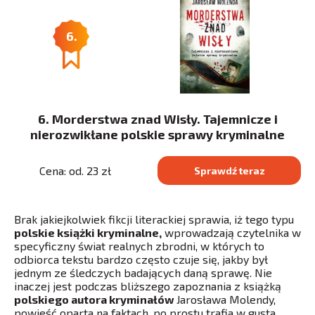
6.
6. Morderstwa znad Wisły. Tajemnicze i
nierozwikłane polskie sprawy kryminalne
Cena: od. 23 zł
Sprawdź teraz
Brak jakiejkolwiek fikcji literackiej sprawia, iż tego typu
polskie książki kryminalne,
wprowadzają czytelnika w
specyficzny świat realnych zbrodni, w których to
odbiorca tekstu bardzo często czuje się, jakby był
jednym ze śledczych badających daną sprawę. Nie
inaczej jest podczas bliższego zapoznania z książką
polskiego autora kryminałów
Jarosława Molendy,
powieść oparta na faktach, po prostu trafia w gusta