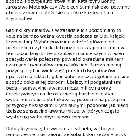
sposób. Pozycje autorstwa m.in. Katarzyny Bondy,
Jarosława Molendy czy Wojciech Sumlińskiego, powinny
obowiązkowo znaleźć się na półce każdego fana
kryminałów.
Gatunki kryminałów, a w zasadzie ich pododmiany to
kolejna bardzo ważna kwestia podczas zakupu książki
kryminalnej. Wybór powinien zależeć głównie od
preferencji czytelnika lub poziomu wtajemniczenia w
ten rodzaj książki. Jeśli szukasz mocniejszych wrażeń,
zdecydowanie polecamy powieści określane mianem
czarnych kryminałów amerykańskich. Bardzo mocną
pozycją, będzie większość
polskich kryminałów
opartych na faktach, gdzie autor ze szczegółami opisuje
sposób dokonanej zbrodni. Lżejszymi podgatunkami
będą – sensacyjno-awanturnicza, milicyjna oraz
detektywistyczna. Te ostatnie są bardzo częstym
wyborem wielu czytelników, są polecane na początku
przygody z książkami kryminalnymi, podobnie jak nieco
lżejsze sensacyjno-awanturnicze, w których często
występują wątki obyczajowo-miłosne.
Dobry kryminały to swoiste arcydzieło, w którym
jednocześnie musi zagrać ze sobą kilka rzeczy – język