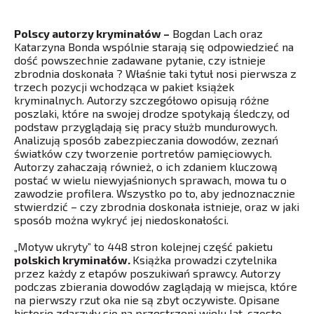
Polscy autorzy kryminałów –
Bogdan Lach oraz
Katarzyna Bonda wspólnie starają się odpowiedzieć na
dość powszechnie zadawane pytanie, czy istnieje
zbrodnia doskonała ? Właśnie taki tytuł nosi pierwsza z
trzech pozycji wchodząca w pakiet książek
kryminalnych. Autorzy szczegółowo opisują różne
poszlaki, które na swojej drodze spotykają śledczy, od
podstaw przyglądają się pracy służb mundurowych.
Analizują sposób zabezpieczania dowodów, zeznań
światków czy tworzenie portretów pamięciowych.
Autorzy zahaczają również, o ich zdaniem kluczową
postać w wielu niewyjaśnionych sprawach, mowa tu o
zawodzie profilera. Wszystko po to, aby jednoznacznie
stwierdzić – czy zbrodnia doskonała istnieje, oraz w jaki
sposób można wykryć jej niedoskonałości.
„Motyw ukryty” to 448 stron kolejnej część pakietu
polskich kryminałów.
Książka prowadzi czytelnika
przez każdy z etapów poszukiwań sprawcy. Autorzy
podczas zbierania dowodów zaglądają w miejsca, które
na pierwszy rzut oka nie są zbyt oczywiste. Opisane
historie zdarzyły się na przestrzeni wielu lat, często