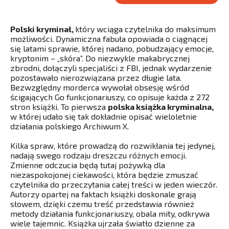
Polski kryminał,
który wciąga czytelnika do maksimum
możliwości. Dynamiczna fabuła opowiada o ciągnącej
się latami sprawie, której nadano, pobudzający emocje,
kryptonim – „skóra”. Do niezwykle makabrycznej
zbrodni, dołączyli specjaliści z FBI, jednak wydarzenie
pozostawało nierozwiązana przez długie lata.
Bezwzględny morderca wywołał obsesję wśród
ścigających Go funkcjonariuszy, co opisuje każda z 272
stron książki. To pierwsza
polska książka kryminalna,
w której udało się tak dokładnie opisać wieloletnie
działania polskiego Archiwum X.
Kilka spraw, które prowadzą do rozwikłania tej jedynej,
nadają swego rodzaju dreszczu różnych emocji.
Zmienne odczucia będą tutaj pożywką dla
niezaspokojonej ciekawości, która będzie zmuszać
czytelnika do przeczytania całej treści w jeden wieczór.
Autorzy opartej na faktach książki doskonale grają
słowem, dzięki czemu treść przedstawia również
metody działania funkcjonariuszy, obala mity, odkrywa
wiele tajemnic. Książka ujrzała światło dzienne za