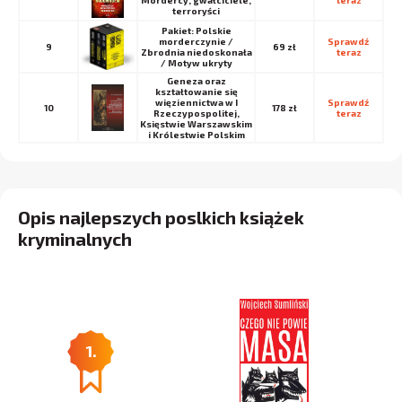
Mordercy, gwałciciele,
teraz
terroryści
Pakiet: Polskie
morderczynie /
Sprawdź 
9
69 zł
Zbrodnia niedoskonała
teraz
/ Motyw ukryty
Geneza oraz
kształtowanie się
więziennictwa w I
Sprawdź 
10
178 zł
Rzeczypospolitej,
teraz
Księstwie Warszawskim
i Królestwie Polskim
Opis najlepszych poslkich książek
kryminalnych
1.