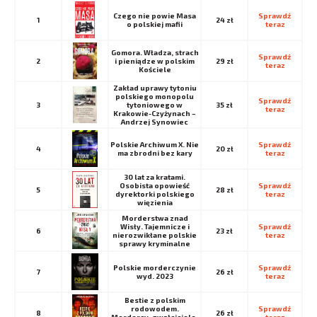
Czego nie powie Masa
Sprawdź 
1
24 zł
o polskiej mafii
teraz
Gomora. Władza, strach
Sprawdź 
2
i pieniądze w polskim
29 zł
teraz
Kościele
Zakład uprawy tytoniu
polskiego monopolu
Sprawdź 
3
tytoniowego w
35 zł
teraz
Krakowie-Czyżynach –
Andrzej Synowiec
Polskie Archiwum X. Nie
Sprawdź 
4
20 zł
ma zbrodni bez kary
teraz
30 lat za kratami.
Osobista opowieść
Sprawdź 
5
28 zł
dyrektorki polskiego
teraz
więzienia
Morderstwa znad
Wisły. Tajemnicze i
Sprawdź 
6
23 zł
nierozwikłane polskie
teraz
sprawy kryminalne
Polskie morderczynie
Sprawdź 
7
26 zł
wyd. 2023
teraz
Bestie z polskim
rodowodem.
Sprawdź 
8
26 zł