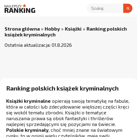
Strona główna
»
Hobby
»
Książki
»
Ranking polskich
książek kryminalnych
Ostatnia aktualizacja:
01
.
8
.
2026
Ranking polskich książek kryminalnych
Książki kryminalne
opierają swoją tematykę na fabule,
która w całości lub zdecydowanie większej części kręci
się wokół tematu zbrodni. Książki o tematyce
naruszania prawa są obok fantastyki i thrillerów
najlepiej sprzedającymi się pozycjami na świecie.
Polskie kryminały
, choć mniej znane na światowym
rynku, to w opinii wielu czytelników, mają swój