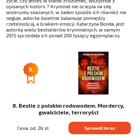
życie, czy jesteś w stanie zrozumieć, wszystkie z
opisanych historii ? Kryminał nie ociepla na siłę
wizerunku skazanych, w żaden sposób ich również nie
neguje, autorka świetnie balansuje pomiędzy
rzetelnością, a brakiem emocji. Katarzyna Bonda, jest
autorką wielu bestselerów kryminalnych, w samym
2015 sprzedała ich ponad 200 tysięcy egzemplarzy.
8.
8. Bestie z polskim rodowodem. Mordercy,
gwałciciele, terroryści
Cena: od. 26 zł
Sprawdź teraz