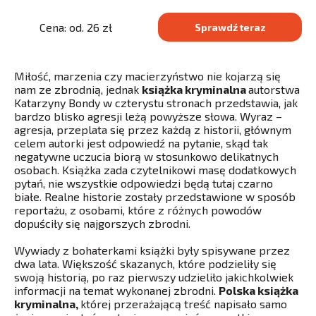
Cena: od. 26 zł
Sprawdź teraz
Miłość, marzenia czy macierzyństwo nie kojarzą się
nam ze zbrodnią, jednak
książka kryminalna
autorstwa
Katarzyny Bondy w czterystu stronach przedstawia, jak
bardzo blisko agresji leżą powyższe słowa. Wyraz –
agresja, przeplata się przez każdą z historii, głównym
celem autorki jest odpowiedź na pytanie, skąd tak
negatywne uczucia biorą w stosunkowo delikatnych
osobach. Książka zada czytelnikowi masę dodatkowych
pytań, nie wszystkie odpowiedzi będą tutaj czarno
białe. Realne historie zostały przedstawione w sposób
reportażu, z osobami, które z różnych powodów
dopuściły się najgorszych zbrodni.
Wywiady z bohaterkami książki były spisywane przez
dwa lata. Większość skazanych, które podzieliły się
swoją historią, po raz pierwszy udzieliło jakichkolwiek
informacji na temat wykonanej zbrodni.
Polska książka
kryminalna,
której przerażającą treść napisało samo