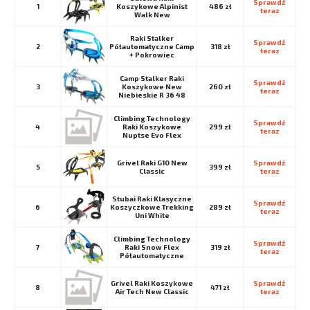
Sprawdź 
1
Koszykowe Alpinist
486 zł
teraz
Walk New
Raki Stalker
Sprawdź 
2
Półautomatyczne Camp
318 zł
teraz
+ Pokrowiec
Camp Stalker Raki
Sprawdź 
3
Koszykowe New
260 zł
teraz
Niebieskie R 36 48
Climbing Technology
Sprawdź 
4
Raki Koszykowe
299 zł
teraz
Nuptse Evo Flex
Grivel Raki G10 New
Sprawdź 
5
399 zł
Classic
teraz
Stubai Raki Klasyczne
Sprawdź 
6
Koszyczkowe Trekking
289 zł
teraz
Uni White
Climbing Technology
Sprawdź 
7
Raki Snow Flex
319 zł
teraz
Półautomatyczne
Grivel Raki Koszykowe
Sprawdź 
8
471 zł
Air Tech New Classic
teraz