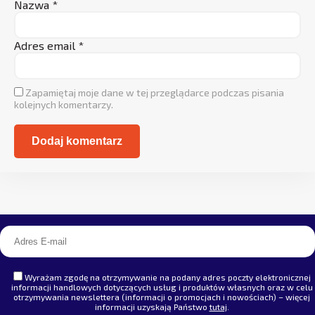
Nazwa
*
Adres email
*
Zapamiętaj moje dane w tej przeglądarce podczas pisania
kolejnych komentarzy.
Alternative:
Wyrażam zgodę na otrzymywanie na podany adres poczty elektronicznej
informacji handlowych dotyczących usług i produktów własnych oraz w celu
otrzymywania newslettera (informacji o promocjach i nowościach) – więcej
informacji uzyskają Państwo
tutaj
.