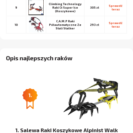
Climbing Technology
Sprawdź 
9
Raki Ct Super Ice
305 zł
teraz
(Koszykowe)
C.A.M.P Raki
Sprawdź 
10
Półautomatyczne Ze
293 zł
teraz
Stali Stalker
Opis najlepszych raków
1.
1. Salewa Raki Koszykowe Alpinist Walk