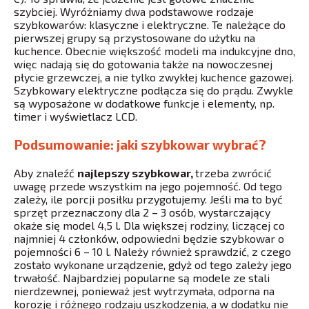
szybciej. Wyróżniamy dwa podstawowe rodzaje
szybkowarów: klasyczne i elektryczne. Te należące do
pierwszej grupy są przystosowane do użytku na
kuchence. Obecnie większość modeli ma indukcyjne dno,
więc nadają się do gotowania także na nowoczesnej
płycie grzewczej, a nie tylko zwykłej kuchence gazowej.
Szybkowary elektryczne podłącza się do prądu. Zwykle
są wyposażone w dodatkowe funkcje i elementy, np.
timer i wyświetlacz LCD.
Podsumowanie: jaki szybkowar wybrać?
Aby znaleźć
najlepszy szybkowar,
trzeba zwrócić
uwagę przede wszystkim na jego pojemność. Od tego
zależy, ile porcji posiłku przygotujemy. Jeśli ma to być
sprzęt przeznaczony dla 2 – 3 osób, wystarczający
okaże się model 4,5 l. Dla większej rodziny, liczącej co
najmniej 4 członków, odpowiedni będzie szybkowar o
pojemności 6 – 10 l. Należy również sprawdzić, z czego
zostało wykonane urządzenie, gdyż od tego zależy jego
trwałość. Najbardziej popularne są modele ze stali
nierdzewnej, ponieważ jest wytrzymała, odporna na
korozję i różnego rodzaju uszkodzenia, a w dodatku nie