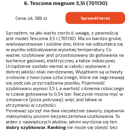
6. Tescoma magnum 3,5l (701130)
Cena: ok. 188 zł
Sprawdź teraz
Sprzętem, na jaki warto zwrócić uwagę, z pewnością
jest model Tescoma 3,5 l (701130). Ma on bardzo grube,
wielowarstwowe i solidne dno, które nie odkształca się
w wyniku oddziaływania wysokiej temperatury. Co
ważne, szybkowar jest przystosowany do gotowania na
kuchence gazowej, elektrycznej, a także indukcyjnej.
Urządzenie zostało niemal w całości wykonane z
dobrej jakości stali nierdzewnej. Wyjątkiem są uchwyty
zrobione z tworzywa sztucznego, które nie nagrzewają
się podczas przyrządzania posiłku. Pojemność
szybkowaru wynosi 3,5 l, a wartość ciśnienia roboczego
w czasie gotowania to 0,54 bar. Naczynie można myć w
zmywarce (poza pokrywą), więc jest łatwe w
utrzymaniu w czystości.
Ponieważ sprzęt ma dwa niezależnie zawory, zapewnia
maksymalny poziom bezpieczeństwa użytkowania. To
jeden z największych atutów, jakimi wyróżnia się ten
dobry
szybkowar. Ranking
nie może się obejść bez