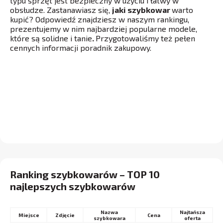
typu sprzęt jest bezpieczny w użyciu i łatwy w
obsłudze. Zastanawiasz się,
jaki szybkowar
warto
kupić? Odpowiedź znajdziesz w naszym rankingu,
prezentujemy w nim najbardziej popularne modele,
które są solidne i tanie
.
Przygotowaliśmy też pełen
cennych informacji poradnik zakupowy.
Ranking szybkowarów – TOP 10
najlepszych szybkowarów
Nazwa
Najtańsza
Miejsce
Cena
szybkowara
oferta