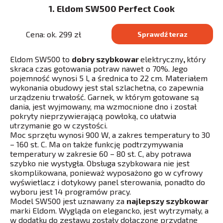
1. Eldom SW500 Perfect Cook
Cena: ok. 299 zł
Sprawdź teraz
Eldom SW500 to
dobry szybkowar
elektryczny
,
który
skraca czas gotowania potraw nawet o 70%. Jego
pojemność wynosi 5 l, a średnica to 22 cm. Materiałem
wykonania obudowy jest stal szlachetna, co zapewnia
urządzeniu trwałość. Garnek, w którym gotowane są
dania, jest wyjmowany, ma wzmocnione dno i został
pokryty nieprzywierającą powłoką, co ułatwia
utrzymanie go w czystości.
Moc sprzętu wynosi 900 W, a zakres temperatury to 30
– 160 st. C. Ma on także funkcję podtrzymywania
temperatury w zakresie 60 – 80 st. C, aby potrawa
szybko nie wystygła. Obsługa szybkowara nie jest
skomplikowana, ponieważ wyposażono go w cyfrowy
wyświetlacz i dotykowy panel sterowania, ponadto do
wyboru jest 14 programów pracy.
Model SW500 jest uznawany za
najlepszy szybkowar
marki Eldom. Wygląda on elegancko, jest wytrzymały, a
w dodatku do zestawu zostały dołączone przydatne