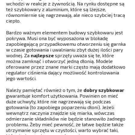
wchodzi w reakcje z żywnością. Na rynku dostępne są
też szybkowary z aluminium, które są lżejsze,
równomiernie się nagrzewają, ale nieco szybciej tracą
ciepło.
Bardzo ważnym elementem budowy szybkowaru jest
pokrywa. Musi ona być wyposażona w blokadę
zapobiegającą przypadkowemu otworzeniu się garnka
w czasie gotowania i uwalnianiu zbyt dużej ilości pary
wodnej. Za
najlepsze
sprzęty uważa się te, które
można zamknąć i otworzyć jedną dłonią. Modele
oferowane przez znane marki często mają dodatkowo
regulator ciśnienia dający możliwość kontrolowania
jego wartości.
Należy pamiętać również o tym, że
dobry szybkowar
gwarantuje komfort użytkowania. Powinien on mieć
duże uchwyty, które nie nagrzewają się podczas
gotowania (to zapobiega poparzeniu dłoni). Jeżeli
wewnątrz naczynia znajdzie się miarka, wówczas
odmierzanie składników nie będzie stanowiło żadnego
problemu. Żeby mieć pewność, że łatwe będzie także
utrzymanie sprzętu w czystości, warto wybrać taki,