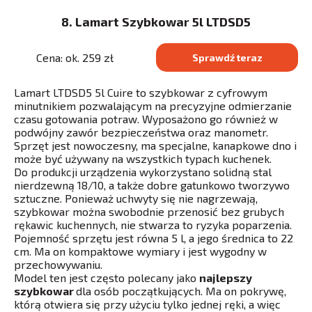
8. Lamart Szybkowar 5l LTDSD5
Cena: ok. 259 zł
Sprawdź teraz
Lamart LTDSD5 5l Cuire to szybkowar z cyfrowym
minutnikiem pozwalającym na precyzyjne odmierzanie
czasu gotowania potraw. Wyposażono go również w
podwójny zawór bezpieczeństwa oraz manometr.
Sprzęt jest nowoczesny, ma specjalne, kanapkowe dno i
może być używany na wszystkich typach kuchenek.
Do produkcji urządzenia wykorzystano solidną stal
nierdzewną 18/10, a także dobre gatunkowo tworzywo
sztuczne. Ponieważ uchwyty się nie nagrzewają,
szybkowar można swobodnie przenosić bez grubych
rękawic kuchennych, nie stwarza to ryzyka poparzenia.
Pojemność sprzętu jest równa 5 l, a jego średnica to 22
cm. Ma on kompaktowe wymiary i jest wygodny w
przechowywaniu.
Model ten jest często polecany jako
najlepszy
szybkowar
dla osób początkujących. Ma on pokrywę,
którą otwiera się przy użyciu tylko jednej ręki, a więc