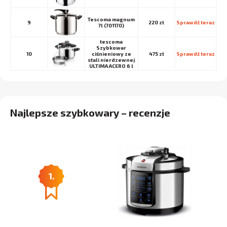
Tescoma magnum
9
220 zł
Sprawdź teraz
7l (701170)
tescoma
Szybkowar
10
ciśnieniowy ze
475 zł
Sprawdź teraz
stali nierdzewnej
ULTIMA ACERO 6 l
Najlepsze szybkowary – recenzje
1.