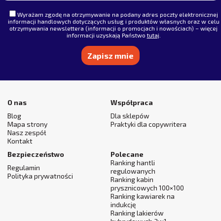
Wyrażam zgodę na otrzymywanie na podany adres poczty elektronicznej
informacji handlowych dotyczących usług i produktów własnych oraz w celu
otrzymywania newslettera (informacji o promocjach i nowościach) – więcej
informacji uzyskają Państwo
tutaj
.
Alternative:
O nas
Współpraca
Blog
Dla sklepów
Mapa strony
Praktyki dla copywritera
Nasz zespół
Kontakt
Bezpieczeństwo
Polecane
Ranking hantli
Regulamin
regulowanych
Polityka prywatności
Ranking kabin
prysznicowych 100×100
Ranking kawiarek na
indukcję
Ranking lakierów