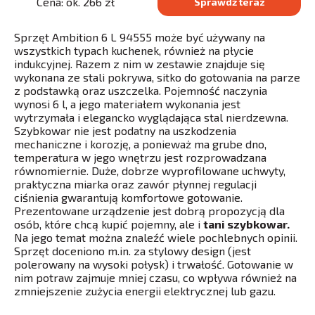
Cena: ok. 266 zł
Sprawdź teraz
Sprzęt Ambition 6 L 94555 może być używany na
wszystkich typach kuchenek, również na płycie
indukcyjnej. Razem z nim w zestawie znajduje się
wykonana ze stali pokrywa, sitko do gotowania na parze
z podstawką oraz uszczelka. Pojemność naczynia
wynosi 6 l, a jego materiałem wykonania jest
wytrzymała i elegancko wyglądająca stal nierdzewna.
Szybkowar nie jest podatny na uszkodzenia
mechaniczne i korozję, a ponieważ ma grube dno,
temperatura w jego wnętrzu jest rozprowadzana
równomiernie. Duże, dobrze wyprofilowane uchwyty,
praktyczna miarka oraz zawór płynnej regulacji
ciśnienia gwarantują komfortowe gotowanie.
Prezentowane urządzenie jest dobrą propozycją dla
osób, które chcą kupić pojemny, ale i
tani szybkowar.
Na jego temat można znaleźć wiele pochlebnych opinii.
Sprzęt doceniono m.in. za stylowy design (jest
polerowany na wysoki połysk) i trwałość. Gotowanie w
nim potraw zajmuje mniej czasu, co wpływa również na
zmniejszenie zużycia energii elektrycznej lub gazu.