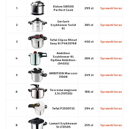
Eldom SW500
1
299 zł
Sprawdź teraz
Perfect Cook
Gerlach
2
Szybkowar Solid
385 zł
Sprawdź teraz
6l
Tefal Clipso Minut
3
450 zł
Sprawdź teraz
Easy 6l P4620768
Ambition
Szybkowar 6L
4
266 zł
Sprawdź teraz
Opitmo Ambition-
(94555)
AMBITION Marconi
5
249 zł
Sprawdź teraz
31006
Tescoma magnum
6
188 zł
Sprawdź teraz
3,5l (701130)
7
Tefal P2500732
294 zł
Sprawdź teraz
Lamart Szybkowar
8
259 zł
Sprawdź teraz
5l LTDSD5