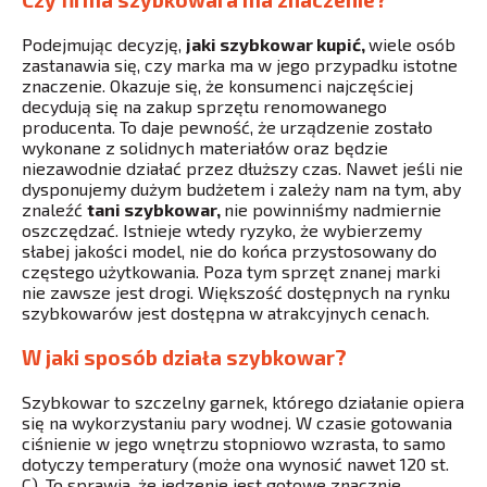
Podejmując decyzję,
jaki szybkowar kupić,
wiele osób
zastanawia się, czy marka ma w jego przypadku istotne
znaczenie. Okazuje się, że konsumenci najczęściej
decydują się na zakup sprzętu renomowanego
producenta. To daje pewność, że urządzenie zostało
wykonane z solidnych materiałów oraz będzie
niezawodnie działać przez dłuższy czas. Nawet jeśli nie
dysponujemy dużym budżetem i zależy nam na tym, aby
znaleźć
tani szybkowar,
nie powinniśmy nadmiernie
oszczędzać. Istnieje wtedy ryzyko, że wybierzemy
słabej jakości model, nie do końca przystosowany do
częstego użytkowania. Poza tym sprzęt znanej marki
nie zawsze jest drogi. Większość dostępnych na rynku
szybkowarów jest dostępna w atrakcyjnych cenach.
W jaki sposób działa szybkowar?
Szybkowar to szczelny garnek, którego działanie opiera
się na wykorzystaniu pary wodnej. W czasie gotowania
ciśnienie w jego wnętrzu stopniowo wzrasta, to samo
dotyczy temperatury (może ona wynosić nawet 120 st.
C). To sprawia, że jedzenie jest gotowe znacznie