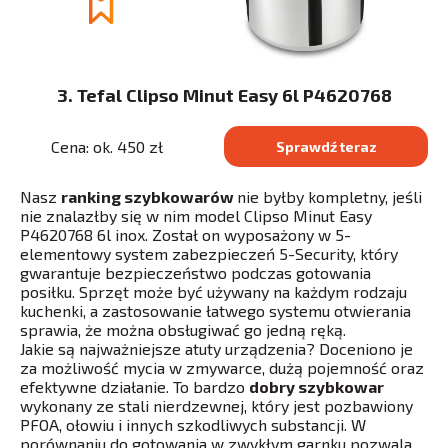
3. Tefal Clipso Minut Easy 6l P4620768
Cena: ok. 450 zł
Sprawdź teraz
Nasz
ranking szybkowarów
nie byłby kompletny, jeśli
nie znalazłby się w nim model Clipso Minut Easy
P4620768 6l inox. Został on wyposażony w 5-
elementowy system zabezpieczeń 5-Security, który
gwarantuje bezpieczeństwo podczas gotowania
posiłku. Sprzęt może być używany na każdym rodzaju
kuchenki, a zastosowanie łatwego systemu otwierania
sprawia, że można obsługiwać go jedną ręką.
Jakie są najważniejsze atuty urządzenia? Doceniono je
za możliwość mycia w zmywarce, dużą pojemność oraz
efektywne działanie. To bardzo
dobry szybkowar
wykonany ze stali nierdzewnej, który jest pozbawiony
PFOA, ołowiu i innych szkodliwych substancji. W
porównaniu do gotowania w zwykłym garnku pozwala