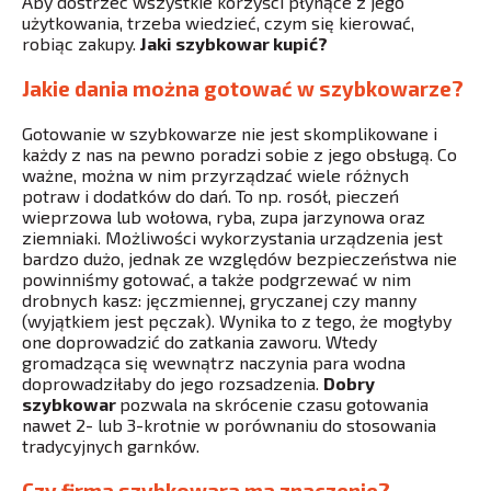
Aby dostrzec wszystkie korzyści płynące z jego
użytkowania, trzeba wiedzieć, czym się kierować,
robiąc zakupy.
Jaki szybkowar kupić?
Jakie dania można gotować w szybkowarze?
Gotowanie w szybkowarze nie jest skomplikowane i
każdy z nas na pewno poradzi sobie z jego obsługą. Co
ważne, można w nim przyrządzać wiele różnych
potraw i dodatków do dań. To np. rosół, pieczeń
wieprzowa lub wołowa, ryba, zupa jarzynowa oraz
ziemniaki. Możliwości wykorzystania urządzenia jest
bardzo dużo, jednak ze względów bezpieczeństwa nie
powinniśmy gotować, a także podgrzewać w nim
drobnych kasz: jęczmiennej, gryczanej czy manny
(wyjątkiem jest pęczak). Wynika to z tego, że mogłyby
one doprowadzić do zatkania zaworu. Wtedy
gromadząca się wewnątrz naczynia para wodna
doprowadziłaby do jego rozsadzenia.
Dobry
szybkowar
pozwala na skrócenie czasu gotowania
nawet 2- lub 3-krotnie w porównaniu do stosowania
tradycyjnych garnków.
Czy firma szybkowara ma znaczenie?