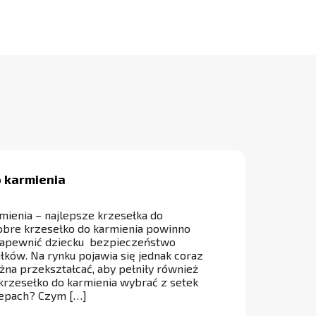
o karmienia
mienia – najlepsze krzesełka do
obre krzesełko do karmienia powinno
 zapewnić dziecku bezpieczeństwo
ków. Na rynku pojawia się jednak coraz
ożna przekształcać, aby pełniły również
 krzesełko do karmienia wybrać z setek
lepach? Czym […]