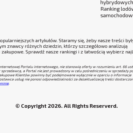
hybrydowych
Ranking lod
samochodow
pularniejszych artykułów. Staramy się, żeby nasze treści były
 tym znawcy różnych dziedzin, którzy szczegółowo analizują
 zakupowe. Sprawdź nasze rankingi i z łatwością wybierz naj
internetowej Portalu internetowego, nie stanowią oferty w rozumieniu art. 66 us
t sprzedawcą, a Portal nie jest prowadzony w celu pośredniczeniu w sprzedaży 
 zakupowe Klientów powinny być podejmowane wyłącznie w oparciu o informacje
tawca usług nie ponosi odpowiedzialności za dezaktualizację treści dostarczo
minie
.
© Copyright 2026. All Rights Reserverd.