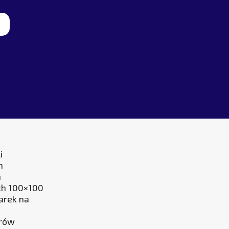
i
h
n
ch 100×100
arek na
erów