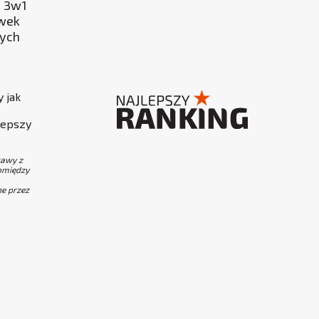
 3w1
ówek
ych
 jak
lepszy
tawy z
pomiędzy
ne przez