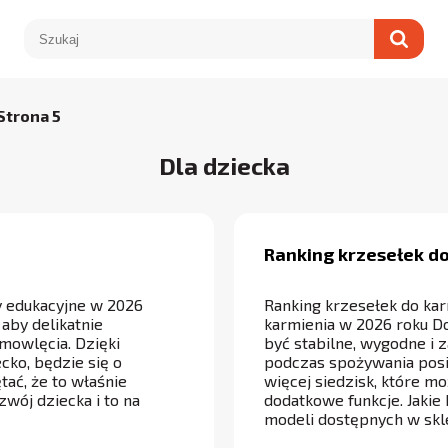
Strona 5
Dla dziecka
Ranking krzesełek d
y edukacyjne w 2026
Ranking krzesełek do kar
aby delikatnie
karmienia w 2026 roku D
mowlęcia. Dzięki
być stabilne, wygodne i
ko, będzie się o
podczas spożywania posił
tać, że to właśnie
więcej siedzisk, które m
zwój dziecka i to na
dodatkowe funkcje. Jakie
modeli dostępnych w sk