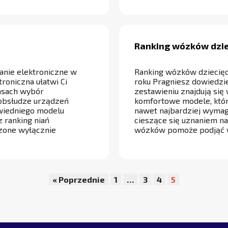
Ranking wózków dzie
ianie elektroniczne w
Ranking wózków dziecięc
troniczna ułatwi Ci
roku Pragniesz dowiedzi
asach wybór
zestawieniu znajdują się
 obsłudze urządzeń
komfortowe modele, któr
wiedniego modelu
nawet najbardziej wymag
 ranking niań
cieszące się uznaniem na
czone wyłącznie
wózków pomoże podjąć wł
« Poprzednie
1
…
3
4
5