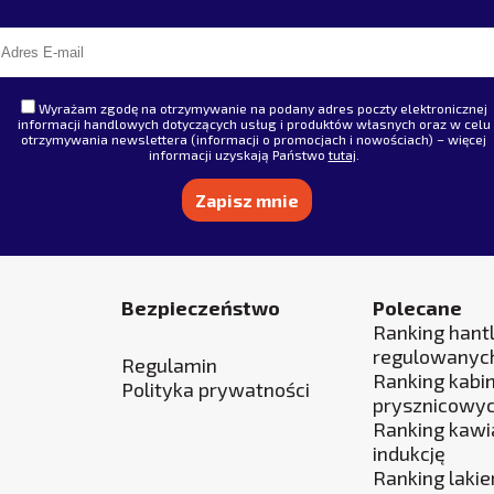
Wyrażam zgodę na otrzymywanie na podany adres poczty elektronicznej
informacji handlowych dotyczących usług i produktów własnych oraz w celu
otrzymywania newslettera (informacji o promocjach i nowościach) – więcej
informacji uzyskają Państwo
tutaj
.
Bezpieczeństwo
Polecane
Ranking hantl
regulowanyc
Regulamin
Ranking kabi
Polityka prywatności
prysznicowy
Ranking kawi
indukcję
Ranking laki