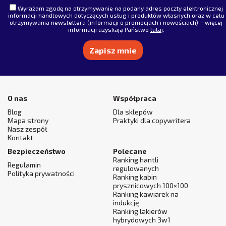
Wyrażam zgodę na otrzymywanie na podany adres poczty elektronicznej
informacji handlowych dotyczących usług i produktów własnych oraz w celu
otrzymywania newslettera (informacji o promocjach i nowościach) – więcej
informacji uzyskają Państwo
tutaj
.
Alternative:
O nas
Współpraca
Blog
Dla sklepów
Mapa strony
Praktyki dla copywritera
Nasz zespół
Kontakt
Bezpieczeństwo
Polecane
Ranking hantli
Regulamin
regulowanych
Polityka prywatności
Ranking kabin
prysznicowych 100×100
Ranking kawiarek na
indukcję
Ranking lakierów
hybrydowych 3w1