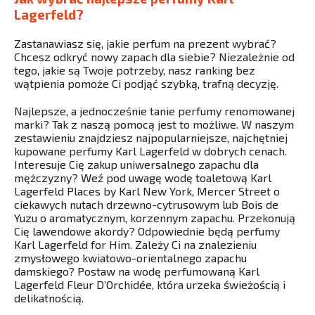
Lagerfeld?
Zastanawiasz się, jakie perfum na prezent wybrać?
Chcesz odkryć nowy zapach dla siebie? Niezależnie od
tego, jakie są Twoje potrzeby, nasz ranking bez
wątpienia pomoże Ci podjąć szybką, trafną decyzję.
Najlepsze, a jednocześnie tanie perfumy renomowanej
marki? Tak z naszą pomocą jest to możliwe. W naszym
zestawieniu znajdziesz najpopularniejsze, najchętniej
kupowane perfumy Karl Lagerfeld w dobrych cenach.
Interesuje Cię zakup uniwersalnego zapachu dla
mężczyzny? Weź pod uwagę wodę toaletową Karl
Lagerfeld Places by Karl New York, Mercer Street o
ciekawych nutach drzewno-cytrusowym lub Bois de
Yuzu o aromatycznym, korzennym zapachu. Przekonują
Cię lawendowe akordy? Odpowiednie będą perfumy
Karl Lagerfeld for Him. Zależy Ci na znalezieniu
zmysłowego kwiatowo-orientalnego zapachu
damskiego? Postaw na wodę perfumowaną Karl
Lagerfeld Fleur D’Orchidée, która urzeka świeżością i
delikatnością.