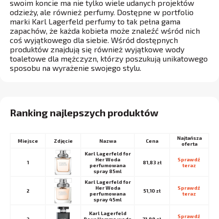
swoim koncie ma nie tylko wiele udanych projektów
odzieży, ale również perfumy. Dostępne w portfolio
marki Karl Lagerfeld perfumy to tak pełna gama
zapachów, że każda kobieta może znaleźć wśród nich
coś wyjątkowego dla siebie. Wśród dostępnych
produktów znajdują się również wyjątkowe wody
toaletowe dla mężczyzn, którzy poszukują unikatowego
sposobu na wyrażenie swojego stylu.
Ranking najlepszych produktów
Najtańsza
Miejsce
Nazwa
Cena
oferta
Karl Lagerfeld for
Her Woda
Sprawdź 
1
81,83 zł
perfumowana
teraz
spray 85ml
Karl Lagerfeld for
Her Woda
Sprawdź 
2
51,10 zł
perfumowana
teraz
spray 45ml
Karl Lagerfeld
Sprawdź 