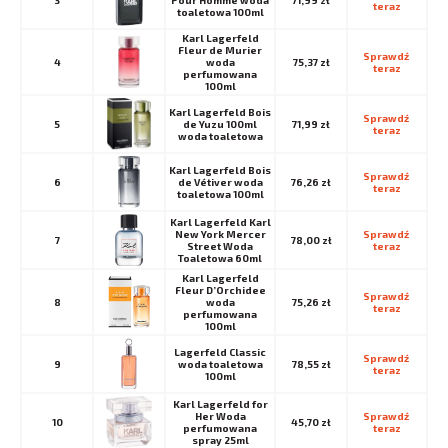
3
Pour Homme woda
71,99 zł
teraz
toaletowa 100ml
Karl Lagerfeld
Fleur de Murier
Sprawdź 
4
woda
75,37 zł
teraz
perfumowana
100ml
Karl Lagerfeld Bois
Sprawdź 
5
de Yuzu 100ml
71,99 zł
teraz
woda toaletowa
Karl Lagerfeld Bois
Sprawdź 
6
de Vétiver woda
76,26 zł
teraz
toaletowa 100ml
Karl Lagerfeld Karl
New York Mercer
Sprawdź 
7
78,00 zł
Street Woda
teraz
Toaletowa 60ml
Karl Lagerfeld
Fleur D’Orchidee
Sprawdź 
8
woda
75,26 zł
teraz
perfumowana
100ml
Lagerfeld Classic
Sprawdź 
9
woda toaletowa
78,55 zł
teraz
100ml
Karl Lagerfeld for
Her Woda
Sprawdź 
10
45,70 zł
perfumowana
teraz
spray 25ml