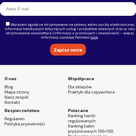
Wyrażam zgodę na otrzymywanie na podany adres poczty elektronicznej
informacji handlowych dotyczących usług i produktów własnych oraz w celu
otrzymywania newslettera (informacji o promocjach i nowościach) – więcej
informacji uzyskają Państwo
tutaj
.
Alternative:
O nas
Współpraca
Blog
Dla sklepów
Mapa strony
Praktyki dla copywritera
Nasz zespół
Kontakt
Bezpieczeństwo
Polecane
Ranking hantli
Regulamin
regulowanych
Polityka prywatności
Ranking kabin
prysznicowych 100×100