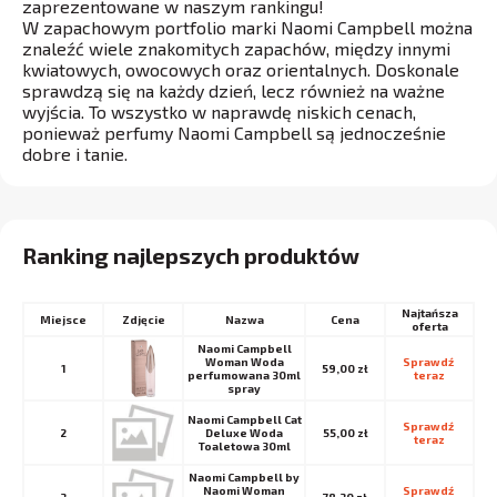
zaprezentowane w naszym rankingu!
W zapachowym portfolio marki Naomi Campbell można
znaleźć wiele znakomitych zapachów, między innymi
kwiatowych, owocowych oraz orientalnych. Doskonale
sprawdzą się na każdy dzień, lecz również na ważne
wyjścia. To wszystko w naprawdę niskich cenach,
ponieważ perfumy Naomi Campbell są jednocześnie
dobre i tanie.
Ranking najlepszych produktów
Najtańsza
Miejsce
Nazwa
Cena
oferta
Naomi Campbell
Woman Woda
Sprawdź 
1
59,00 zł
perfumowana 30ml
teraz
spray
Naomi Campbell Cat
Sprawdź 
2
Deluxe Woda
55,00 zł
teraz
Toaletowa 30ml
Naomi Campbell by
Naomi Woman
Sprawdź 