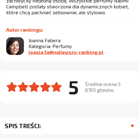
zachwyciły niejedną osobę. Wszystkie perfumy Naomi
Campbell zostały stworzona dla dynamicznych kobiet,
które chcą pachnieć seksownie, ale stylowo.
Autor rankingu:
Joanna Fabera
Kategoria: Perfumy
joasia.fa@najlepszy-ranking.pl
5
Średnia ocena 5
8765 głosów.
SPIS TREŚCI: