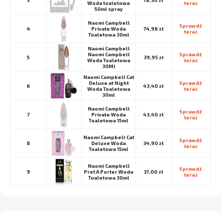
3
78,30 zł
Woda toaletowa
teraz
50ml spray
Naomi Campbell
Sprawdź 
4
Private Woda
74,98 zł
teraz
Toaletowa 30ml
Naomi Campbell
Naomi Campbell
Sprawdź 
5
39,95 zł
Woda Toaletowa
teraz
30Ml
Naomi Campbell Cat
Deluxe at Night
Sprawdź 
6
43,40 zł
Woda Toaletowa
teraz
30ml
Naomi Campbell
Sprawdź 
7
Private Woda
43,40 zł
teraz
Toaletowa 15ml
Naomi Campbell Cat
Sprawdź 
8
Deluxe Woda
34,90 zł
teraz
Toaletowa 15ml
Naomi Campbell
Sprawdź 
9
Pret A Porter Woda
37,00 zł
teraz
Toaletowa 30ml