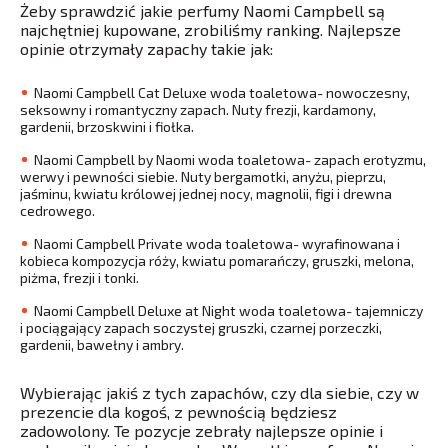
Żeby sprawdzić jakie perfumy Naomi Campbell są
najchętniej kupowane, zrobiliśmy ranking. Najlepsze
opinie otrzymały zapachy takie jak:
Naomi Campbell Cat Deluxe woda toaletowa- nowoczesny,
seksowny i romantyczny zapach. Nuty frezji, kardamony,
gardenii, brzoskwini i fiołka.
Naomi Campbell by Naomi woda toaletowa- zapach erotyzmu,
werwy i pewności siebie. Nuty bergamotki, anyżu, pieprzu,
jaśminu, kwiatu królowej jednej nocy, magnolii, figi i drewna
cedrowego.
Naomi Campbell Private woda toaletowa- wyrafinowana i
kobieca kompozycja róży, kwiatu pomarańczy, gruszki, melona,
piżma, frezji i tonki.
Naomi Campbell Deluxe at Night woda toaletowa- tajemniczy
i pociągający zapach soczystej gruszki, czarnej porzeczki,
gardenii, bawełny i ambry.
Wybierając jakiś z tych zapachów, czy dla siebie, czy w
prezencie dla kogoś, z pewnością będziesz
zadowolony. Te pozycje zebrały najlepsze opinie i