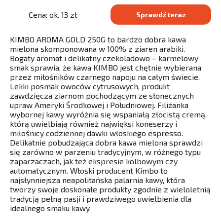
Cena: ok. 13 zł
Sprawdź teraz
KIMBO AROMA GOLD 250G to bardzo dobra kawa
mielona skomponowana w 100% z ziaren arabiki.
Bogaty aromat i delikatny czekoladowo – karmelowy
smak sprawia, że kawa KIMBO jest chętnie wybierana
przez miłośników czarnego napoju na całym świecie.
Lekki posmak owoców cytrusowych, produkt
zawdzięcza ziarnom pochodzącym ze słonecznych
upraw Ameryki Środkowej i Południowej. Filiżanka
wybornej kawy wyróżnia się wspaniałą złocistą cremą,
którą uwielbiają również najwięksi koneserzy i
miłośnicy codziennej dawki włoskiego espresso.
Delikatnie pobudzająca dobra kawa mielona sprawdzi
się zarówno w parzeniu tradycyjnym, w różnego typu
zaparzaczach, jak też ekspresie kolbowym czy
automatycznym. Włoski producent Kimbo to
najsłynniejsza neapolitańska palarnia kawy, która
tworzy swoje doskonałe produkty zgodnie z wieloletnią
tradycją pełną pasji i prawdziwego uwielbienia dla
idealnego smaku kawy.