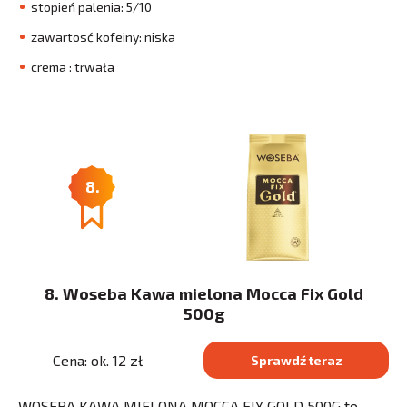
stopień palenia: 5/10
zawartosć kofeiny: niska
crema : trwała
8.
8. Woseba Kawa mielona Mocca Fix Gold
500g
Cena: ok. 12 zł
Sprawdź teraz
WOSEBA KAWA MIELONA MOCCA FIX GOLD 500G to