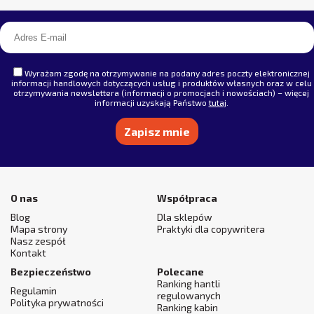
Wyrażam zgodę na otrzymywanie na podany adres poczty elektronicznej
informacji handlowych dotyczących usług i produktów własnych oraz w celu
otrzymywania newslettera (informacji o promocjach i nowościach) – więcej
informacji uzyskają Państwo
tutaj
.
Alternative:
O nas
Współpraca
Blog
Dla sklepów
Mapa strony
Praktyki dla copywritera
Nasz zespół
Kontakt
Bezpieczeństwo
Polecane
Ranking hantli
Regulamin
regulowanych
Polityka prywatności
Ranking kabin