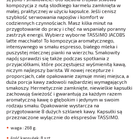
kompozycja z nutą słodkiego karmelu zamknięta w
małej, praktycznej w użyciu kapsułce. Jeśli cenisz
szybkość serwowania napojów i komfort w
codziennych czynnościach. Masz kilka minut na
przygotowanie do pracy i chęć na wspaniały poranny
zastrzyk energii. Wybierz wyborne TASSIMO JACOBS
latte macchiato! To kompozycja aromatycznego,
intensywnego w smaku espresso, białego mleka i
puszystej mlecznej pianki na wierzchu. Smakowity
napój sprawdzi się także podczas spotkania z
przyjaciółkami, które poczęstujesz wyśmienitą kawą,
niczym najlepszy barista. W nowej recepturze i
proporcjach, całe opakowanie zajmuje mniej miejsca, a
duża porcja kawy zadowoli najbardziej wymagających
smakoszy. Hermetycznie zamknięte, niewielkie kapsułki
zachowują świeżość i gwarantują za każdym razem
aromatyczną kawę o głębokim i jedynym w swoim
rodzaju smaku. Opakowanie wystarcza na
przygotowanie 8 dużych szklanek kawy. Kapsułki są
przeznaczone wyłącznie do ekspresów TASSIMO.
waga : 268 g.
ilość kapsułek: 8 szt