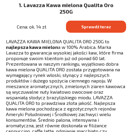
1. Lavazza Kawa mielona Qualita Oro
250G
Cena: ok. 14 zł
Sprawdź teraz
LAVAZZA KAWA MIELONA QUALITA ORO 250G to
najlepsza kawa mielon
a w 100% Arabica. Marka
Lavazza to gwarancja wysokiej jakości kaw, które firma
proponuje swoim klientom już od ponad 60 lat.
Prezentowana w naszym rankingu, wyjątkowo dobra
kawa mielona QUALITA ORO została przygotowana na
wymagający rynek włoski, słynący z najlepszych
produktów i dużego spożycia ciemnego napoju. W
mieszance aromatycznych, zmielonych ziaren kawowca
są wyczuwalne nuty kwiatowo owocowe oraz
wspaniałą słodycz brazylijskiego miodu. LAVAZZA
QUALITA ORO to prawdziwa złota jakość. Najlepsza
kawa mielona pochodząca z egzotycznych rejonów
Ameryki Południowej i Środkowej zachwyci wielu
konsumentów. Średnio palona, intensywna i
aromatyczna, jest równie doskonała w filiżance
cappuccino, caffe latte, odmianie macchiato czy