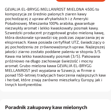
GEVALIA EL-BRYGG MELLANROST MIELONA 450G to
kompozycja ze średnio palonych ziaren kawy
pochodzącej z upraw afrykańskich i z Ameryki
Południowej. Mieszanka 100% arabika, gwarantuje
niezwykły aromat i lekko kwaskowaty posmak kawy.
Szwedzki producent przygotował grubo mieloną kawę,
która doskonale sprawdzi się podczas zaparzania jej w
ekspresach. Kawa posiada certyfikat UTZ, świadczący o
jej pochodzeniu ze zrównoważonych upraw. Najlepszej
jakości ziarno zostało poddane paleniu w stopniu 3/5.
Kawa ma lekko kwaskowaty posmak (3/5). Pakowana
próżniowo na długo zachowuje świeżość i mocny
aromat. Grubo mielona kawa GEVALIA EL-BRYGG
MELLANROST jest wypalana w Szwecji, w firmie o
ponad 150-letniej tradycjach tworzenia najlepszych kaw
i herbat, które znają zarówno mieszkańcy Europy, jak i
Innych kontynentów.
Poradnik zakupowy kaw mielonych