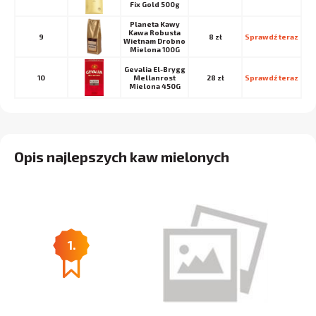
Fix Gold 500g
Planeta Kawy
Kawa Robusta
9
8 zł
Sprawdź teraz
Wietnam Drobno
Mielona 100G
Gevalia El-Brygg
10
Mellanrost
28 zł
Sprawdź teraz
Mielona 450G
Opis najlepszych kaw mielonych
1.