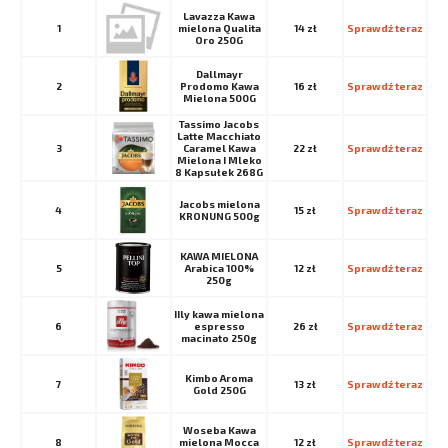
Lavazza Kawa
1
mielona Qualita
14 zł
Sprawdź teraz
Oro 250G
Dallmayr
2
Prodomo Kawa
16 zł
Sprawdź teraz
Mielona 500G
Tassimo Jacobs
Latte Macchiato
3
Caramel Kawa
22 zł
Sprawdź teraz
Mielona I Mleko
8 Kapsułek 268G
Jacobs mielona
4
15 zł
Sprawdź teraz
KRONUNG 500g
KAWA MIELONA
5
Arabica 100%
12 zł
Sprawdź teraz
250g
IIly kawa mielona
6
espresso
26 zł
Sprawdź teraz
macinato 250g
Kimbo Aroma
7
13 zł
Sprawdź teraz
Gold 250G
Woseba Kawa
8
mielona Mocca
12 zł
Sprawdź teraz