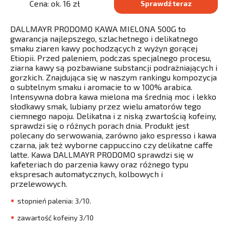
Cena: ok. 16 zł
Sprawdź teraz
DALLMAYR PRODOMO KAWA MIELONA 500G to
gwarancja najlepszego, szlachetnego i delikatnego
smaku ziaren kawy pochodzących z wyżyn gorącej
Etiopii. Przed paleniem, podczas specjalnego procesu,
ziarna kawy są pozbawiane substancji podrażniających i
gorzkich. Znajdująca się w naszym rankingu kompozycja
o subtelnym smaku i aromacie to w 100% arabica.
Intensywna dobra kawa mielona ma średnią moc i lekko
słodkawy smak, lubiany przez wielu amatorów tego
ciemnego napoju. Delikatna i z niską zwartością kofeiny,
sprawdzi się o różnych porach dnia. Produkt jest
polecany do serwowania, zarówno jako espresso i kawa
czarna, jak też wyborne cappuccino czy delikatne caffe
latte. Kawa DALLMAYR PRODOMO sprawdzi się w
kafeteriach do parzenia kawy oraz różnego typu
ekspresach automatycznych, kolbowych i
przelewowych.
stopnień palenia: 3/10.
zawartość kofeiny 3/10