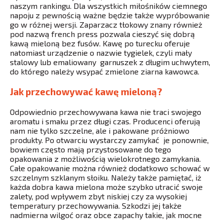
naszym rankingu. Dla wszystkich miłośników ciemnego
napoju z pewnością ważne będzie także wypróbowanie
go w różnej wersji. Zaparzacz tłokowy znany również
pod nazwą french press pozwala cieszyć się dobrą
kawą mieloną bez fusów. Kawę po turecku oferuje
natomiast urządzenie o nazwie tygielek, czyli mały
stalowy lub emaliowany garnuszek z długim uchwytem,
do którego należy wsypać zmielone ziarna kawowca.
Jak przechowywać kawę mieloną?
Odpowiednio przechowywana kawa nie traci swojego
aromatu i smaku przez długi czas. Producenci oferują
nam nie tylko szczelne, ale i pakowane próżniowo
produkty. Po otwarciu wystarczy zamykać je ponownie,
bowiem często mają przystosowane do tego
opakowania z możliwością wielokrotnego zamykania.
Całe opakowanie można również dodatkowo schować w
szczelnym szklanym słoiku. Należy także pamiętać, iż
każda dobra kawa mielona może szybko utracić swoje
zalety, pod wpływem zbyt niskiej czy za wysokiej
temperatury przechowywania. Szkodzi jej także
nadmierna wilgoć oraz obce zapachy takie, jak mocne