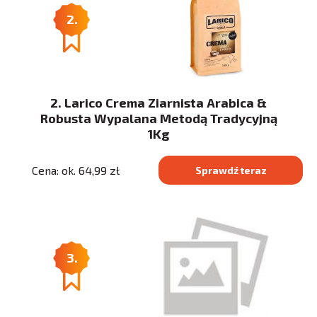
2.
2. Larico Crema Ziarnista Arabica &
Robusta Wypalana Metodą Tradycyjną
1Kg
Cena: ok. 64,99 zł
Sprawdź teraz
3.