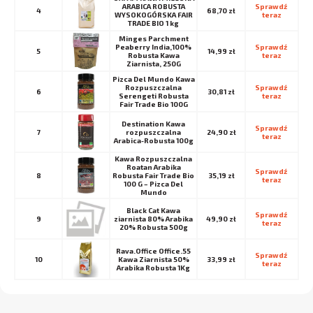
ARABICA ROBUSTA
Sprawdź 
4
68,70 zł
WYSOKOGÓRSKA FAIR
teraz
TRADE BIO 1 kg
Minges Parchment
Peaberry India,100%
Sprawdź 
5
14,99 zł
Robusta Kawa
teraz
Ziarnista, 250G
Pizca Del Mundo Kawa
Rozpuszczalna
Sprawdź 
6
30,81 zł
Serengeti Robusta
teraz
Fair Trade Bio 100G
Destination Kawa
Sprawdź 
7
rozpuszczalna
24,90 zł
teraz
Arabica-Robusta 100g
Kawa Rozpuszczalna
Roatan Arabika
Sprawdź 
8
Robusta Fair Trade Bio
35,19 zł
teraz
100 G – Pizca Del
Mundo
Black Cat Kawa
Sprawdź 
9
ziarnista 80% Arabika
49,90 zł
teraz
20% Robusta 500g
Rava.Office Office.55
Sprawdź 
10
Kawa Ziarnista 50%
33,99 zł
teraz
Arabika Robusta 1Kg