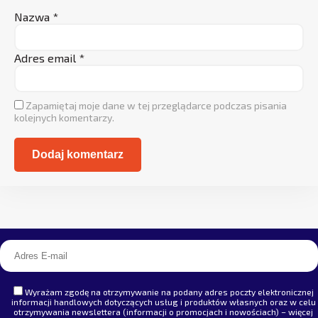
Nazwa
*
Adres email
*
Zapamiętaj moje dane w tej przeglądarce podczas pisania
kolejnych komentarzy.
Alternative:
Wyrażam zgodę na otrzymywanie na podany adres poczty elektronicznej
informacji handlowych dotyczących usług i produktów własnych oraz w celu
otrzymywania newslettera (informacji o promocjach i nowościach) – więcej