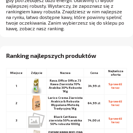
gdy potrzebujesz dużo energii. Ułatwimy ci wybór
najlepszej robusty. Wystarczy, że zapoznasz się z
rankingiem kawy robusta. Znajdziesz w nim najlepsze
na rynku, łatwo dostępne kawy, które powinny spełnić
twoje oczekiwania. Zanim wybierzesz się do sklepu po
kawę, zobacz nasz ranking.
Ranking najlepszych produktów
Najtańsza
Miejsce
Nazwa
Cena
oferta
Rava.Office Office.73
Kawa Ziarnista 70%
Sprawdź 
1
34,99 zł
Arabika 30% Robusta
teraz
1Kg
Larico Crema Ziarnista
Arabica & Robusta
Sprawdź 
2
64,99 zł
Wypalana Metodą
teraz
Tradycyjną 1Kg
Black Cat Kawa
Sprawdź 
3
ziarnista 50% arabika
74,00 zł
teraz
50% robusta 1000g
OXFAM KAWA MIELONA