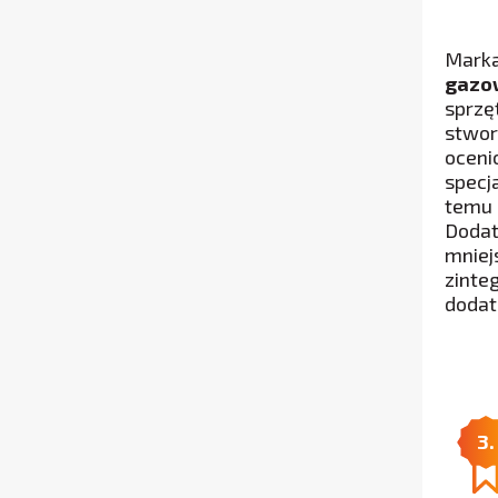
Marka
gazo
sprzę
stwor
oceni
specj
temu 
Dodat
mniej
zinte
dodat
3.