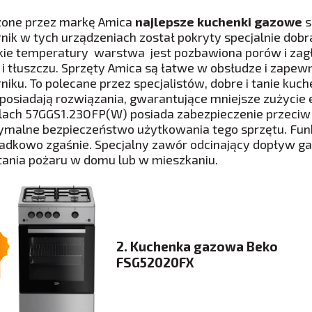
one przez markę Amica
najlepsze kuchenki gazowe
s
rnik w tych urządzeniach został pokryty specjalnie dob
ie temperatury warstwa jest pozbawiona porów i zagłęb
 i tłuszczu. Sprzęty Amica są łatwe w obsłudze i zape
rniku. To polecane przez specjalistów, dobre i tanie kuc
 posiadają rozwiązania, gwarantujące mniejsze zużycie e
ach 57GGS1.23OFP(W) posiada zabezpieczenie przeciw
malne bezpieczeństwo użytkowania tego sprzętu. Funkc
adkowo zgaśnie. Specjalny zawór odcinający dopływ ga
ania pożaru w domu lub w mieszkaniu.
2. Kuchenka gazowa Beko
FSG52020FX