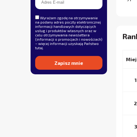
Wyrażam zgodę na otrzymywanie
na podany adres poczty elektronicznej
informacji handlowych dotyczących
usług i produktów własnych oraz w
Ran
celu otrzymywania newslettera
(informacji o promocjach i nowościach)
– więcej informacji uzyskają Państwo
tutaj
.
Miej
Alternative:
1
2
3