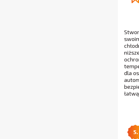
Stwor
swoim
chłod
niższ
ochro
tempe
dla o
autom
bezpi
łatwą
5.