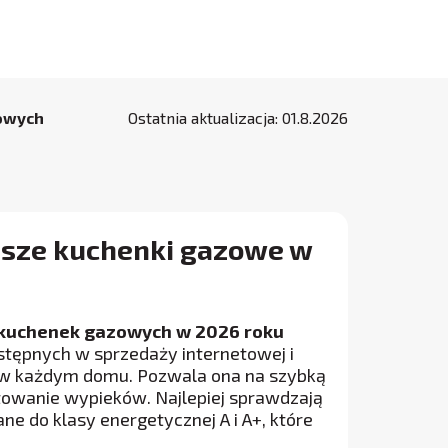
owych
Ostatnia aktualizacja:
01
.
8
.
2026
psze kuchenki gazowe w
h kuchenek gazowych w 2026 roku
stępnych w sprzedaży internetowej i
 w każdym domu. Pozwala ona na szybką
towanie wypieków. Najlepiej sprawdzają
ne do klasy energetycznej A i A+, które