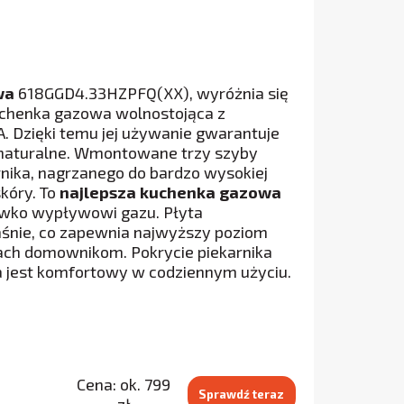
wa
618GGD4.33HZPFQ(XX), wyróżnia się
kuchenka gazowa wolnostojąca z
. Dzięki temu jej używanie gwarantuje
ko naturalne. Wmontowane trzy szyby
nika, nagrzanego do bardzo wysokiej
kóry. To
najlepsza kuchenka gazowa
ciwko wypływowi gazu. Płyta
aśnie, co zapewnia najwyższy poziom
ach domownikom. Pokrycie piekarnika
a jest komfortowy w codziennym użyciu.
Cena: ok. 799
Sprawdź teraz