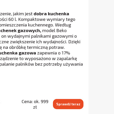
enie, jakim jest
dobra kuchenka
ości 60 l. Kompaktowe wymiary tego
pomieszczenia kuchennego. Według
kuchenek gazowych,
model Beko
ię on wydajnymi palnikami gazowymi o
czne zwiększenie ich wydajności. Dzięki
ę na obróbkę termiczną potraw.
uchenka gazowa
zapewnia o 17%
Urządzenie to wyposażono w zapalarkę
apalanie palników bez potrzeby używania
x
Cena: ok. 999
Sprawdź teraz
zł