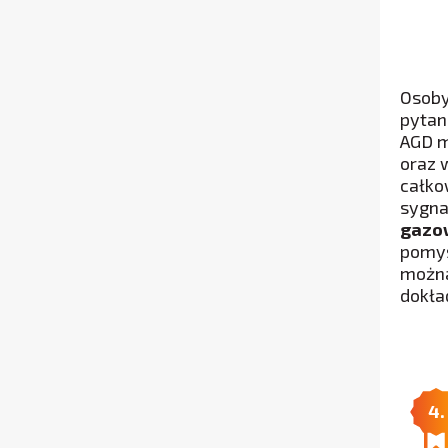
Osoby
pytan
AGD m
oraz 
całko
sygna
gazo
pomys
można
dokła
4.