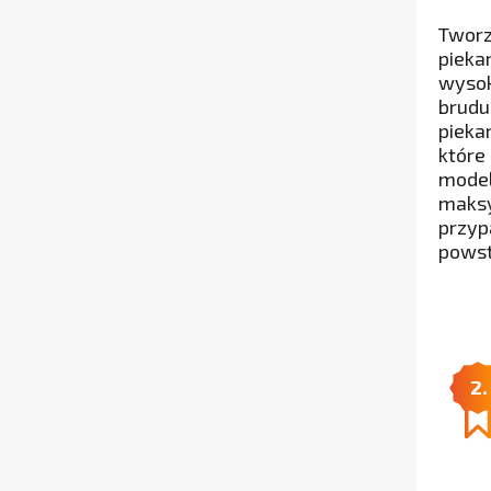
Tworz
pieka
wysok
brudu
pieka
które
model
maksy
przyp
powst
2.