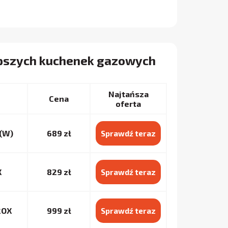
epszych kuchenek gazowych
Najtańsza
Cena
oferta
(W)
689 zł
Sprawdź teraz
X
829 zł
Sprawdź teraz
2OX
999 zł
Sprawdź teraz