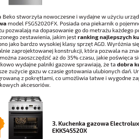
 Beko stworzyła nowoczesne i wydajne w użyciu urządz
wa
model FSG52020FX. Posiada ona piekarnik o pojemn
tu pozwalają na dopasowanie go do metrażu każdego 
zonego zestawienia, jakim jest
ranking najlepszych 
ono jako bardzo wysokiej klasy sprzęt AGD. Wyróżnia s
alnie zaprojektowanej konstrukcji, która pozwala na zna
można zaoszczędzić aż do 35% czasu, jakie poświęca si
kowo wydajne palniki gazowe sprawiają, że ta
dobra k
sze zużycie gazu w czasie gotowania ulubionych dań. 
growaną z pokrętłami, co umożliwia łatwe i wygodne z
kowych akcesoriów.
3. Kuchenka gazowa Electrolu
EKK54552OX