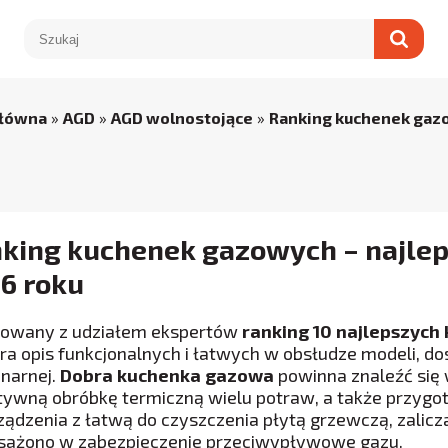
główna
»
AGD
»
AGD wolnostojące
»
Ranking kuchenek gaz
king kuchenek gazowych – najle
6 roku
owany z udziałem ekspertów
ranking 10 najlepszyc
ra opis funkcjonalnych i łatwych w obsłudze modeli, do
onarnej.
Dobra kuchenka gazowa
powinna znaleźć się
ktywną obróbkę termiczną wielu potraw, a także przygo
rządzenia z łatwą do czyszczenia płytą grzewczą, zalicza
ażono w zabezpieczenie przeciwypływowe gazu.