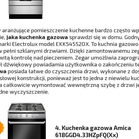
 aranżujące pomieszczenie kuchenne bardzo często wp
ie,
jaka kuchenka gazowa
sprawdzi się w domu. Godny
arki Electrolux model EKK54552OX. To kuchnia gazowo
w pełni szklanymi drzwiami. Dzięki zamontowanemu zeg
witą kontrolę nad pieczeniem. Zegar umożliwia zaprogr
ł dźwiękowy powiadamia użytkownika o zakończeniu te
wa
posiada łatwe do czyszczenia drzwi, wykonane z dosk
łowej konstrukcji, ponieważ jest to jedna z niewielu k
 całkowicie wymontować wewnętrzną szybę z drzwi jej 
dne wyczyszczenie.
4. Kuchenka gazowa Amica
618GGD4.33HZpFQ(Xx)