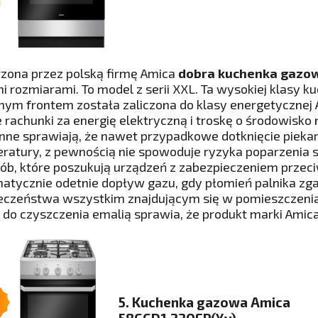
zona przez polską firmę Amica
dobra kuchenka gazo
i rozmiarami. To model z serii XXL. Ta wysokiej klasy 
nym frontem została zaliczona do klasy energetycznej A
e rachunki za energię elektryczną i troskę o środowis
nne sprawiają, że nawet przypadkowe dotknięcie piekar
ratury, z pewnością nie spowoduje ryzyka poparzenia s
sób, które poszukują urządzeń z zabezpieczeniem prze
atycznie odetnie dopływ gazu, gdy płomień palnika zg
eczeństwa wszystkim znajdującym się w pomieszczeni
 do czyszczenia emalią sprawia, że produkt marki Amic
5. Kuchenka gazowa Amica