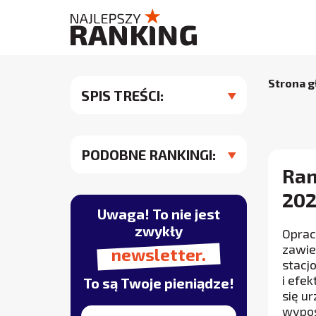
Strona 
SPIS TREŚCI:
PODOBNE RANKINGI:
Ran
202
Uwaga! To nie jest
zwykły
Oprac
zawie
newsletter.
stacj
i efe
To są Twoje pieniądze!
się u
wypos