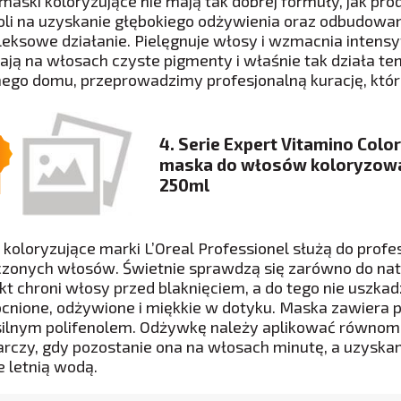
 maski koloryzujące nie mają tak dobrej formuły, jak pr
li na uzyskanie głębokiego odżywienia oraz odbudowan
eksowe działanie. Pielęgnuje włosy i wzmacnia intensy
ają na włosach czyste pigmenty i właśnie tak działa ten
ego domu, przeprowadzimy profesjonalną kurację, któr
4. Serie Expert Vitamino Colo
maska do włosów koloryzow
250ml
 koloryzujące marki L’Oreal Professionel służą do profe
czonych włosów. Świetnie sprawdzą się zarówno do nat
kt chroni włosy przed blaknięciem, a do tego nie uszkad
nione, odżywione i miękkie w dotyku. Maska zawiera p
 silnym polifenolem. Odżywkę należy aplikować równomi
rczy, gdy pozostanie ona na włosach minutę, a uzyska
e letnią wodą.