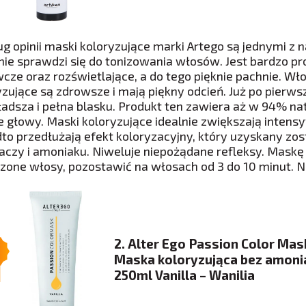
g opinii maski koloryzujące marki Artego są jednymi z n
nie sprawdzi się do tonizowania włosów. Jest bardzo p
cze oraz rozświetlające, a do tego pięknie pachnie. W
yzujące są zdrowsze i mają piękny odcień. Już po pierws
gładsza i pełna blasku. Produkt ten zawiera aż w 94% nat
e głowy. Maski koloryzujące idealnie zwiększają intens
to przedłużają efekt koloryzacyjny, który uzyskany zost
iaczy i amoniaku. Niweluje niepożądane refleksy. Mask
zone włosy, pozostawić na włosach od 3 do 10 minut. Na
2. Alter Ego Passion Color Mas
Maska koloryzująca bez amoni
250ml Vanilla – Wanilia