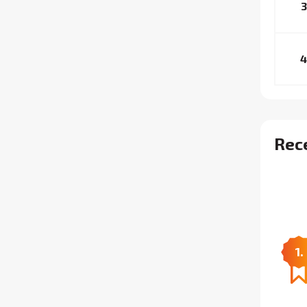
3
4
Rec
1.