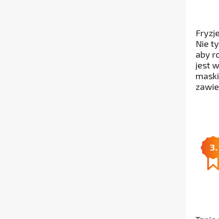
Fryzj
Nie t
aby r
jest 
maski
zawie
3.