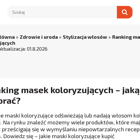
główna
»
Zdrowie i uroda
»
Stylizacja włosów
»
Ranking m
jących
aktualizacja:
01
.
8
.
2026
king masek koloryzujących – jak
brać?
ne maski koloryzujące odświeżają lub nadają włosom kol
. Na rynku znaleźć możemy wiele produktów, które maj
 prześcigają się w wymyślaniu niepowtarzalnych recept
. Dowiedz się – jakie maski koloryzujące kupić