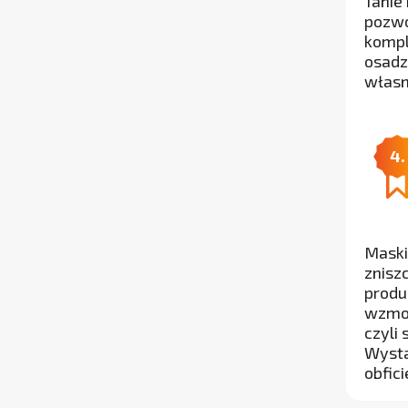
Tanie
pozwo
kompl
osadz
własn
4.
Maski
znisz
produ
wzmoc
czyli
Wysta
obfici