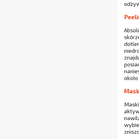
odżyw
Peel
Absol
skórz
dotle
niedr
znajd
posia
nanie
około
Mask
Maski
aktyw
nawil
wybie
znisz