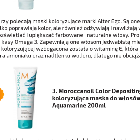
erzy polecają maski koloryzujące marki Alter Ego. Są on
ylko poprawiają kolor, ale również odżywiają i nawilża
ozświetlać i upiększać farbowane i naturalne włosy. Pro
w kasy Omega 3. Zapewniają one włosom jedwabistą mi
 koloryzującej wzbogacona została o witaminę E, która 
ra amoniaku oraz nadtlenku wodoru, dlatego nie obciąża 
3. Moroccanoil Color Depositi
koloryzująca maska do włosó
Aquamarine 200ml