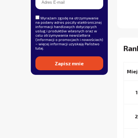
Wyrażam zgodę na otrzymywanie
na podany adres poczty elektronicznej
informacji handlowych dotyczących
usług i produktów własnych oraz w
celu otrzymywania newslettera
(informacji o promocjach i nowościach)
– więcej informacji uzyskają Państwo
Rank
tutaj
.
Miej
Alternative:
1
2