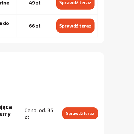
rine
49 zł
Sprawdź teraz
a do
66 zł
Sprawdź teraz
ująca
Cena: od. 35
erry
Sprawdź teraz
zł