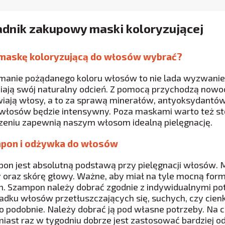
adnik zakupowy maski koloryzującej
 maskę koloryzującą do włosów wybrać?
manie pożądanego koloru włosów to nie lada wyzwanie.
iają swój naturalny odcień. Z pomocą przychodzą nowo
iają włosy, a to za sprawą minerałów, antyoksydantów 
 włosów będzie intensywny. Poza maskami warto też s
zeniu zapewnią naszym włosom idealną pielęgnację.
pon i odżywka do włosów
on jest absolutną podstawą przy pielęgnacji włosów. M
 oraz skórę głowy. Ważne, aby miał na tyle mocną form
. Szampon należy dobrać zgodnie z indywidualnymi pot
adku włosów przetłuszczających się, suchych, czy cien
o podobnie. Należy dobrać ją pod własne potrzeby. Na c
iast raz w tygodniu dobrze jest zastosować bardziej o