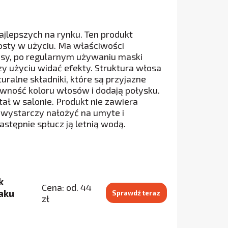
ajlepszych na rynku. Ten produkt
rosty w użyciu. Ma właściwości
łosy, po regularnym używaniu maski
zy użyciu widać efekty. Struktura włosa
uralne składniki, które są przyjazne
ywność koloru włosów i dodają połysku.
ał w salonie. Produkt nie zawiera
ę wystarczy nałożyć na umyte i
stępnie spłucz ją letnią wodą.
k
Cena: od. 44
aku
Sprawdź teraz
zł