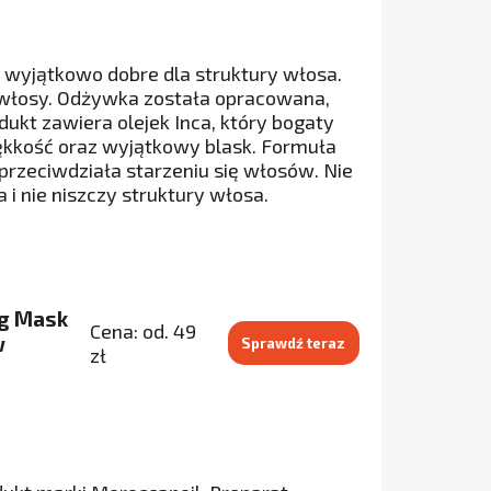
e wyjątkowo dobre dla struktury włosa.
ją włosy. Odżywka została opracowana,
dukt zawiera olejek Inca, który bogaty
ękkość oraz wyjątkowy blask. Formuła
przeciwdziała starzeniu się włosów. Nie
i nie niszczy struktury włosa.
ng Mask
Cena: od. 49
w
Sprawdź teraz
zł