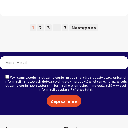
1
2
3
…
7
Następne »
Wyrażam zgodę na otrzymywanie na podany adres poczty elektronicznej
informacji handlowych dotyczących usług i produktów własnych oraz w celu
otrzymywania newslettera (informacji o promocjach i nowościach) – więcej
informacji uzyskają Państwo
tutaj
.
Alternative: