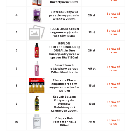
teraz
Bursztynem 100ml
Biotebal Odżywka
Sprawdź 
4
przeciw wypadaniu
20 zł
teraz
włosów 200ml
REGENERUM Serum
Sprawdź 
5
regeneracyjne do
13 zł
teraz
włosów 125ml
REVLON
PROFESSIONAL UNIQ
Sprawdź 
6
ONE All in One
26 zł
teraz
Kuracja odżywcza w
sprayu 10w1 150ml
Smart Touch
Sprawdź 
7
odżywka w sprayu
49 zł
teraz
150ml Montibello
Placenta Placo
ampułki przeciw
Sprawdź 
8
15 zł
wypadaniu włosów
teraz
12x10ml
EcoLab Balsam
Odżywczy do
Sprawdź 
9
Włosów
13 zł
teraz
Osłabionych i
Łamliwych 200ml
Olapex Hair
Sprawdź 
10
Perfector No. 3
79 zł
teraz
100ml