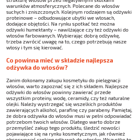
warunków atmosferycznych. Polecane do włosów
suchych i zniszczonych. Kolejnym rodzajem są odżywki
proteinowe – odbudowujące ubytki we włosach,
dodające objętości. Na rynku spotkać też można
odżywki humektanty – nawilżające czy też odżywki do
włosów farbowanych. Wybierając dobrą odżywkę,
trzeba zwrócić uwagę na to, czego potrzebują nasze
włosy i tym się kierować.
Co powinna mieć w składzie najlepsza
odżywka do włosów?
Zanim dokonamy zakupu kosmetyku do pielęgnacji
włosów, warto zapoznać się z ich składem. Najlepsze
odżywki do włosów powinny zawierać przede
wszystkim proteiny, wodę, ceramidy, czy też naturalne
olejki. Należy wystrzegać się wszelkich produktów
zawierających alkohol, parafinę czy parabeny. Pamiętaj,
że dobra odżywka do włosów musi w pełni odpowiadać
potrzebom twoich włosów. Dlatego warto dobrze
przemyśleć zakup tego produktu, śledzić nowości
pojawiające się na rynku kosmetycznym, jak również
obserwować ranking odżywek do włosów. Wszystko to