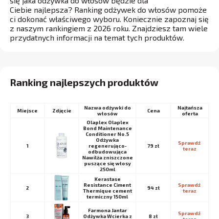
się jaka odżywka do włosów będzie dla
Ciebie najlepsza? Ranking odżywek do włosów pomoże
ci dokonać właściwego wyboru. Koniecznie zapoznaj się
z naszym rankingiem z 2026 roku. Znajdziesz tam wiele
przydatnych informacji na temat tych produktów.
Ranking najlepszych produktów
Nazwa odżywki do
Najtańsza
Miejsce
Cena
włosów
oferta
Olaplex Olaplex
Bond Maintenance
Conditioner No.5
Odżywka
Sprawdź 
1
regenerująco-
79 zł
teraz
odbudowująca
Nawilża zniszczone
puszące się włosy
250ml
Kerastase
Resistance Ciment
Sprawdź 
2
94 zł
Thermique cement
teraz
termiczny 150ml
Farmona Jantar
Sprawdź 
3
Odżywka Wcierka z
8 zł