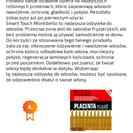
Ponadto swoje działanie opiera na najlepszych
roślinnych proteinach, które zapewniają włosom
nawilżenie, ochronę, gładkość i połysk. Rezultaty
zobaczysz już po pierwszym użyciu.
Smart Touch Montibello to najlepsza odżywka do
włosów. Przeznaczona jest do salonów fryzjerskich, ale
bez problemu można ją używać samodzielnie w domu.
Do korzyści ze stosowania tego taniego produktu
zalicza się: intensywne odżywienie i nawilżenie włosów,
ochrona koloru, odbudowa łuski włosa, mocniejszy
połysk, regeneracja łamliwych końcówek, ochrona
przed puszeniem. Dodatkowo poczujesz, że twoje
włosy będą delikatne w dotyku. Wybierając
tę najlepszą odżywkę do włosów, możesz być spokojna,
że odpowiednio dbasz o swoje włosy.
8.