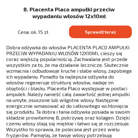
8. Placenta Placo ampułki przeciw
wypadaniu włosów 12x10ml
Cena: ok. 15 zł
Sprawdź teraz
Dobra odżywka do włosów PLACENTA PLACO AMPUŁKI
PRZECIW WYPADANIU WŁOSÓW 12X10ML cieszy się
coraz większą popularnością. Zachwalana jest przede
wszystkim za to, że ma działanie lecznicze. Skutecznie
wzmacnia i odbudowuje kruche i słabe włosy, zapobiega
ich wypadaniu. Ponadto ta najlepsza odżywka do
włosów regeneruje strukturę włosów, nadaje im
objętości i blasku. Placenta Placo występuje w postaci
ampułek. Należy nanieść całą zawartość jednej ampułki
na umyte, osuszone lub wilgotne włosy. Następnie
energicznie wmasować aż do całkowitego wchłonięcia
się produktu. Ta dobra i tania odżywka posiada w swoim
składzie prowitaminę B, pokrzywę oraz kolagen. Dzięki
czemu włosy stają się miękkie i łatwo się je rozczesuje.
Wszystko to sprawia, że polecana jest przez wielu
fryzjerów. Pamiętaj, że twoje włosy potrzebują