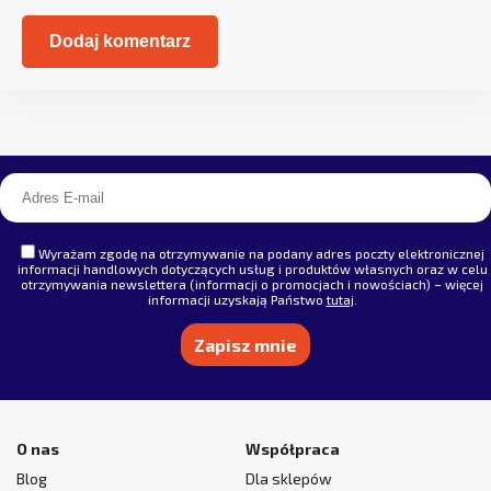
Alternative:
Wyrażam zgodę na otrzymywanie na podany adres poczty elektronicznej
informacji handlowych dotyczących usług i produktów własnych oraz w celu
otrzymywania newslettera (informacji o promocjach i nowościach) – więcej
informacji uzyskają Państwo
tutaj
.
Alternative:
O nas
Współpraca
Blog
Dla sklepów