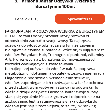
3. Farmona Jantar Odżywka Wcierka z
Bursztynem 100ml
Cena: ok. 8 zł
Sprawdź teraz
FARMONA JANTAR ODŻYWKA WCIERKA Z BURSZTYNEM
100 ML to tani i dobry produkt, który pozwoli ci
odpowiednio zadbać o swoje włosy. Ta najlepsza
odżywka do włosów odznacza się tym, że zawiera
biologicznie czynne substancje, które stymulują wzrost
włosów: Polyplant Hair, Trichogen, d’pantenol, witaminy
A, E, F oraz wyciąg z bursztynu. Do najważniejszych
korzyści wynikających z zastosowania
tej najlepszej odżywki do włosów należą: poprawa
metabolizmu i dotlenienia cebulek włosów, regeneracja
i łagodzenie podrażnień, wzmocnienie struktury
włosów, zapobieganie ich rozdwajaniu, a także ochrona
przed szkodliwym wpływem słońca i środowiska. To
właśnie dzięki odżywce Farmona Jantar twoje włosy
staną się wyraźnie lśniące, grubsze i odporniejsze na
uszkodzenia. Jeśli zastanawiasz się jaka odżywka do
włosów jest najskuteczniejsza, to zajrzyj w ranking