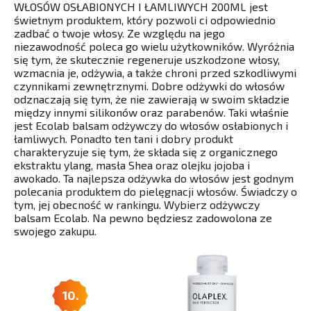
WŁOSÓW OSŁABIONYCH I ŁAMLIWYCH 200ML jest
świetnym produktem, który pozwoli ci odpowiednio
zadbać o twoje włosy. Ze względu na jego
niezawodność poleca go wielu użytkowników. Wyróżnia
się tym, że skutecznie regeneruje uszkodzone włosy,
wzmacnia je, odżywia, a także chroni przed szkodliwymi
czynnikami zewnętrznymi. Dobre odżywki do włosów
odznaczają się tym, że nie zawierają w swoim składzie
między innymi silikonów oraz parabenów. Taki właśnie
jest Ecolab balsam odżywczy do włosów osłabionych i
łamliwych. Ponadto ten tani i dobry produkt
charakteryzuje się tym, że składa się z organicznego
ekstraktu ylang, masła Shea oraz olejku jojoba i
awokado. Ta najlepsza odżywka do włosów jest godnym
polecania produktem do pielęgnacji włosów. Świadczy o
tym, jej obecność w rankingu. Wybierz odżywczy
balsam Ecolab. Na pewno będziesz zadowolona ze
swojego zakupu.
10.