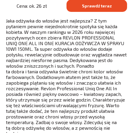
Cena: ok. 26 zł
Sprawdź teraz
Jaka odżywka do włosów jest najlepsza? Z tym
pytaniem pewnie niejednokrotnie spotyka się każda
kobieta. W naszym rankingu w 2026 roku najwięcej
pozytywnych ocen zbiera REVLON PROFESSIONAL
UNIQ ONE ALL IN ONE KURACJA ODŻYWCZA W SPRAYU
10W1 150ML. Ta super odżywka do włosów dodaje
połysku, rewelacyjnie odbudowuje oraz wygładza nawet
najbardziej niesforne pasma. Dedykowana jest do
włosów zniszczonych i suchych. Ponadto
ta dobra i tania odżywka świetnie chroni kolor włosów
farbowanych. Dodatkowym atutem jest także to, że
zapobiega plątaniu się włosów i znacząco ułatwia ich
rozczesywanie. Revlon Professional Uniq One All In
posiada również piękny owocowo – kwiatowy zapach,
który utrzymuje się przez wiele godzin. Charakteryzuje
się też właściwościami utrwalającymi fryzurę. Warto
tutaj także dodać, że ten najlepszy produkt ułatwia
prostowanie oraz chroni włosy przed wysoką
temperaturą. Zadbaj o swoje włosy. Zdecyduj się na
tą dobrą odżywkę do włosów, a z pewnością nie