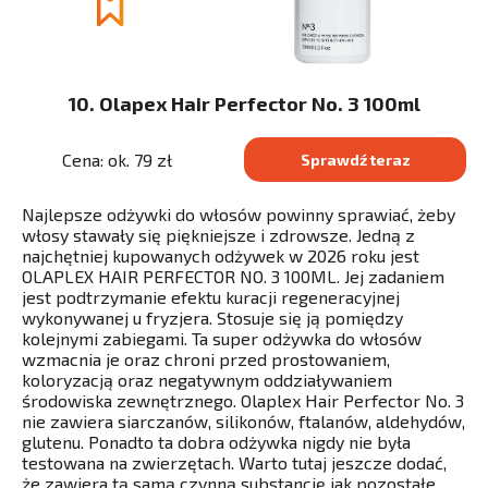
10. Olapex Hair Perfector No. 3 100ml
Cena: ok. 79 zł
Sprawdź teraz
Najlepsze odżywki do włosów powinny sprawiać, żeby
włosy stawały się piękniejsze i zdrowsze. Jedną z
najchętniej kupowanych odżywek w 2026 roku jest
OLAPLEX HAIR PERFECTOR NO. 3 100ML. Jej zadaniem
jest podtrzymanie efektu kuracji regeneracyjnej
wykonywanej u fryzjera. Stosuje się ją pomiędzy
kolejnymi zabiegami. Ta super odżywka do włosów
wzmacnia je oraz chroni przed prostowaniem,
koloryzacją oraz negatywnym oddziaływaniem
środowiska zewnętrznego. Olaplex Hair Perfector No. 3
nie zawiera siarczanów, silikonów, ftalanów, aldehydów,
glutenu. Ponadto ta dobra odżywka nigdy nie była
testowana na zwierzętach. Warto tutaj jeszcze dodać,
że zawiera tą samą czynną substancję jak pozostałe