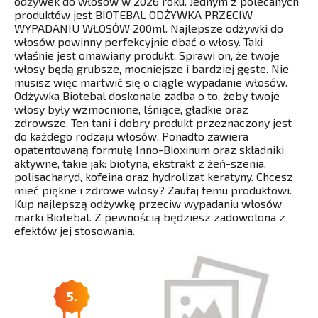
odżywek do włosów w 2026 roku. Jednym z polecanych
produktów jest BIOTEBAL ODŻYWKA PRZECIW
WYPADANIU WŁOSÓW 200ml. Najlepsze odżywki do
włosów powinny perfekcyjnie dbać o włosy. Taki
właśnie jest omawiany produkt. Sprawi on, że twoje
włosy będą grubsze, mocniejsze i bardziej gęste. Nie
musisz więc martwić się o ciągle wypadanie włosów.
Odżywka Biotebal doskonale zadba o to, żeby twoje
włosy były wzmocnione, lśniące, gładkie oraz
zdrowsze. Ten tani i dobry produkt przeznaczony jest
do każdego rodzaju włosów. Ponadto zawiera
opatentowaną formułę Inno-Bioxinum oraz składniki
aktywne, takie jak: biotyna, ekstrakt z żeń-szenia,
polisacharyd, kofeina oraz hydrolizat keratyny. Chcesz
mieć piękne i zdrowe włosy? Zaufaj temu produktowi.
Kup najlepszą odżywkę przeciw wypadaniu włosów
marki Biotebal. Z pewnością będziesz zadowolona z
efektów jej stosowania.
5.