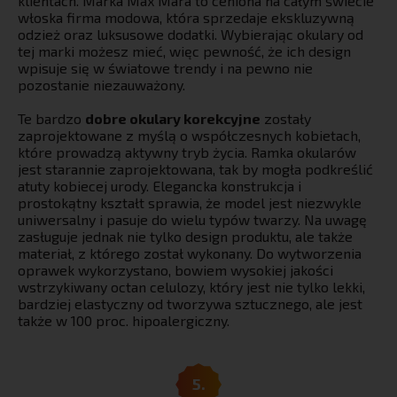
klientach. Marka Max Mara to ceniona na całym świecie
włoska firma modowa, która sprzedaje ekskluzywną
odzież oraz luksusowe dodatki. Wybierając okulary od
tej marki możesz mieć, więc pewność, że ich design
wpisuje się w światowe trendy i na pewno nie
pozostanie niezauważony.
Te bardzo
dobre okulary korekcyjne
zostały
zaprojektowane z myślą o współczesnych kobietach,
które prowadzą aktywny tryb życia. Ramka okularów
jest starannie zaprojektowana, tak by mogła podkreślić
atuty kobiecej urody. Elegancka konstrukcja i
prostokątny kształt sprawia, że model jest niezwykle
uniwersalny i pasuje do wielu typów twarzy. Na uwagę
zasługuje jednak nie tylko design produktu, ale także
materiał, z którego został wykonany. Do wytworzenia
oprawek wykorzystano, bowiem wysokiej jakości
wstrzykiwany octan celulozy, który jest nie tylko lekki,
bardziej elastyczny od tworzywa sztucznego, ale jest
także w 100 proc. hipoalergiczny.
5.