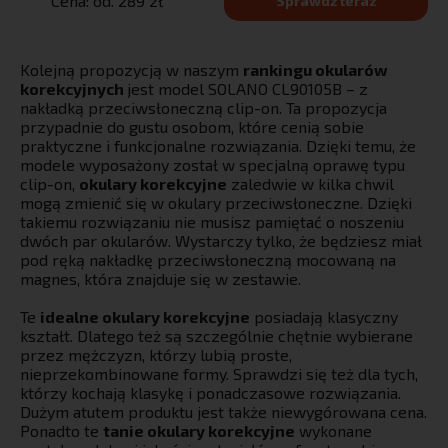
Cena: od. 289 zł
Sprawdź teraz
Kolejną propozycją w naszym
rankingu okularów
korekcyjnych
jest model SOLANO CL90105B – z
nakładką przeciwsłoneczną clip-on. Ta propozycja
przypadnie do gustu osobom, które cenią sobie
praktyczne i funkcjonalne rozwiązania. Dzięki temu, że
modele wyposażony został w specjalną oprawę typu
clip-on,
okulary korekcyjne
zaledwie w kilka chwil
mogą zmienić się w okulary przeciwsłoneczne. Dzięki
takiemu rozwiązaniu nie musisz pamiętać o noszeniu
dwóch par okularów. Wystarczy tylko, że będziesz miał
pod ręką nakładkę przeciwsłoneczną mocowaną na
magnes, która znajduje się w zestawie.
Te
idealne okulary korekcyjne
posiadają klasyczny
kształt. Dlatego też są szczególnie chętnie wybierane
przez mężczyzn, którzy lubią proste,
nieprzekombinowane formy. Sprawdzi się też dla tych,
którzy kochają klasykę i ponadczasowe rozwiązania.
Dużym atutem produktu jest także niewygórowana cena.
Ponadto te
tanie okulary korekcyjne
wykonane