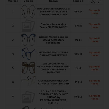
Miejsce
Nazwa
Cena od
oferta
DOLCE&GABBANA DOLCE &
Sprawdź 
1
GABBANA DG 1322 1333
899 zł
teraz
OKULARY KOREKCYJNE
Okulary Korekcyjne
Sprawdź 
2
514 zł
Prada PR 05WV 2AU1O1
teraz
William Morris London
Sprawdź 
3
50059 C1 Okulary
179 zł
teraz
korekcyjne
MAX MARA MM 1305 S6F
Sprawdź 
4
405 zł
OKULARY KOREKCYJNE
teraz
VASCO OPRAWKA
OKULAROWA KOREKCYJNA
Sprawdź 
5
75 zł
DAMSKA FIOLETOWE
teraz
SAMANTHA
ANA HICKMANN OKULARY
Sprawdź 
6
359 zł
KOREKCYJNE AH1374-04D
teraz
SOLANO CL90105B –
OPRAWY KOREKCYJNE Z
Sprawdź 
7
NAKLADKĄ
289 zł
teraz
PRZECIWSŁONECZNĄ
CLIP-ON