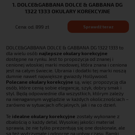
1. DOLCE&GABBANA DOLCE & GABBANA DG
1322 1333 OKULARY KOREKCYJNE
Cena: od. 899 zł
Sprawdź teraz
DOLCE&GABBANA DOLCE & GABBANA DG 1322 1333 to
dla wielu osób
najlepsze okulary korekcyjne
dostępne na rynku. Jest to propozycja od znanej i
cenionej włoskiej marki modowej, która znana i ceniona
jest na całym świecie. Ubrania i dodatki tej marki noszą
dumnie nawet największe gwiazdy Hollywood.
Polecane okulary korekcyjne
są, więc propozycją dla
osób, które cenią sobie elegancję, szyk, dobry smak i
styl. Będą odpowiednie dla wszystkich, którym zależy
na nienagannym wyglądzie w każdych okolicznościach –
zarówno w sytuacjach oficjalnych, jak i na co dzień.
Te
idealne okulary korekcyjne
zostały wykonane z
dbałością o każdy detal. Wysokiej jakości materiał
sprawia, że nie tylko prezentują się one doskonale, ale
są też wytrzymałe i odporne na upływ czasu. Ramki