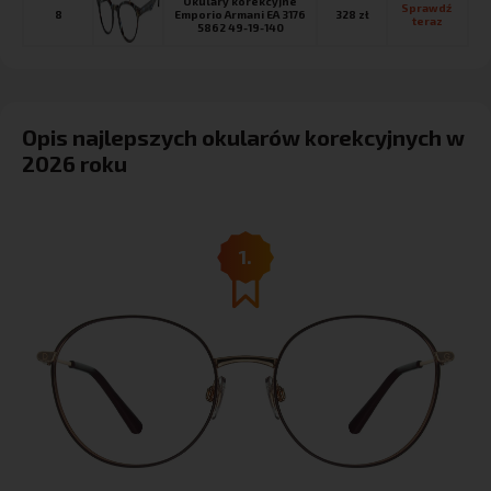
Okulary korekcyjne
Sprawdź 
8
Emporio Armani EA 3176
328 zł
teraz
5862 49-19-140
Opis najlepszych okularów korekcyjnych w
2026 roku
1.