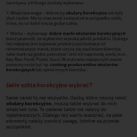
tworzywo, z którego zostały wykonane.
Właściwa waga – dobrze by
okulary korekcyjne
nie były
zbyt ciężkie. Ma to znaczenie zwłaszcza w przypadku osób,
które, na co dzień noszą grube szkła.
Marka – wybierając
dobre marki okularów korekcyjnych
masz pewność, że wybierasz wysoką jakość produktu. Dlatego
też najlepiej jest kupować produkty pochodzące od
renomowanych marek, które cieszą się zaufaniem klientów.
Jakie marki są godne polecenia? Jest ich naprawdę wiele, m.in.
Ray-Ban, Fendi, Prada, Gucci. W wybraniu najlepszych marek
pomocny może być np.
ranking producentów okularów
korekcyjnych
lub opinie innych klientów.
Jakie szkła korekcyjne wybrać?
Same ramki to nie wszystko. Osoby, które muszą nosić
okulary korekcyjne,
muszą także wybrać do nich
właściwe szła. To zadanie także nie należy do
najłatwiejszych. Dlatego też warto wiedzieć, na jakie
elementy należy zwrócić uwagę. Istotne są przede
wszystkim: