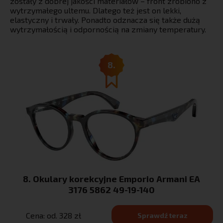
zostały z dobrej jakości materiałów – front zrobiono z
wytrzymałego ultemu. Dlatego też jest on lekki,
elastyczny i trwały. Ponadto odznacza się także dużą
wytrzymałością i odpornością na zmiany temperatury.
8.
8. Okulary korekcyjne Emporio Armani EA
3176 5862 49-19-140
Cena: od. 328 zł
Sprawdź teraz