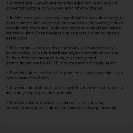
Antyrefleks – powłoka antyrefleksyjna odbija światło od
powierzchni szkła, co wpływa na komfort widzenia.
Indeks soczewki – określa on grubość szkła okularowego, a
właściwie stopień wyszczuplenia soczewki. Im wyższy indeks
tym cieńsza soczewka. A cieńsza soczewka przekłada się na
lżejsze okulary. Poza tym jest ona po prostu również bardziej
estetyczna.
Fotochrom – jest to rodzaj soczewek, który może służyć
jednocześnie, jako
okulary korekcyjne
i przeciwsłoneczne.
Okulary fotochromowe chronią, więc oczy przed
promieniowaniem UVA i UVB, a także nadmiernym światłem.
Powłoka blue – to filtr, który przecedza światło niebieskie, a
tym samym chroni oczy.
Powłoka oleofobowa – dzięki niej tłuszcz i inne zabrudzenia
mniej przyczepiają się do soczewki.
Powłoka hydrofobowa – dzięki niej szkła zostaną
zabezpieczone przed zabrudzeniami czy rozbryzgami wody.