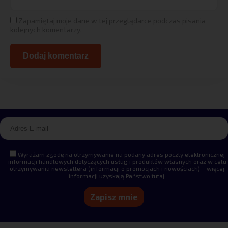
Zapamiętaj moje dane w tej przeglądarce podczas pisania
kolejnych komentarzy.
Alternative:
Wyrażam zgodę na otrzymywanie na podany adres poczty elektronicznej
informacji handlowych dotyczących usług i produktów własnych oraz w celu
otrzymywania newslettera (informacji o promocjach i nowościach) – więcej
informacji uzyskają Państwo
tutaj
.
Alternative: