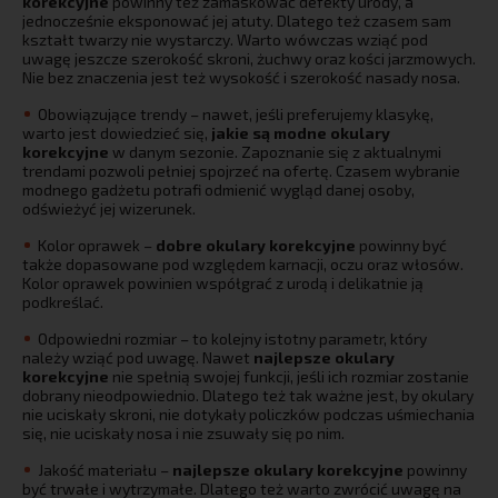
korekcyjne
powinny też zamaskować defekty urody, a
jednocześnie eksponować jej atuty. Dlatego też czasem sam
kształt twarzy nie wystarczy. Warto wówczas wziąć pod
uwagę jeszcze szerokość skroni, żuchwy oraz kości jarzmowych.
Nie bez znaczenia jest też wysokość i szerokość nasady nosa.
Obowiązujące trendy – nawet, jeśli preferujemy klasykę,
warto jest dowiedzieć się,
jakie są modne okulary
korekcyjne
w danym sezonie. Zapoznanie się z aktualnymi
trendami pozwoli pełniej spojrzeć na ofertę. Czasem wybranie
modnego gadżetu potrafi odmienić wygląd danej osoby,
odświeżyć jej wizerunek.
Kolor oprawek –
dobre okulary korekcyjne
powinny być
także dopasowane pod względem karnacji, oczu oraz włosów.
Kolor oprawek powinien współgrać z urodą i delikatnie ją
podkreślać.
Odpowiedni rozmiar – to kolejny istotny parametr, który
należy wziąć pod uwagę. Nawet
najlepsze okulary
korekcyjne
nie spełnią swojej funkcji, jeśli ich rozmiar zostanie
dobrany nieodpowiednio. Dlatego też tak ważne jest, by okulary
nie uciskały skroni, nie dotykały policzków podczas uśmiechania
się, nie uciskały nosa i nie zsuwały się po nim.
Jakość materiału –
najlepsze okulary korekcyjne
powinny
być trwałe i wytrzymałe. Dlatego też warto zwrócić uwagę na