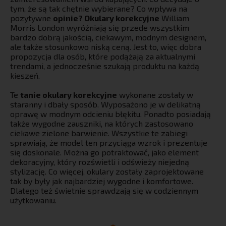
tym, że są tak chętnie wybierane? Co wpływa na
pozytywne
opinie? Okulary korekcyjne
William
Morris London wyróżniają się przede wszystkim
bardzo dobrą jakością, ciekawym, modnym designem,
ale także stosunkowo niską ceną. Jest to, więc dobra
propozycja dla osób, które podążają za aktualnymi
trendami, a jednocześnie szukają produktu na każdą
kieszeń.
Te
tanie okulary korekcyjne
wykonane zostały w
staranny i dbały sposób. Wyposażono je w delikatną
oprawę w modnym odcieniu błękitu. Ponadto posiadają
także wygodne zauszniki, na których zastosowano
ciekawe zielone barwienie. Wszystkie te zabiegi
sprawiają, że model ten przyciąga wzrok i prezentuje
się doskonale. Można go potraktować, jako element
dekoracyjny, który rozświetli i odświeży niejedną
stylizację. Co więcej, okulary zostały zaprojektowane
tak by były jak najbardziej wygodne i komfortowe.
Dlatego też świetnie sprawdzają się w codziennym
użytkowaniu.