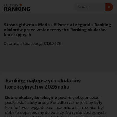
Strona główna
»
Moda
»
Biżuteria i zegarki
»
Ranking
okularów przeciwsłonecznych
»
Ranking okularów
korekcyjnych
Ostatnia aktualizacja:
01
.
8
.
2026
Ranking najlepszych okularów
korekcyjnych w 2026 roku
Dobre okulary korekcyjne
powinny eksponować i
podkreślać atuty urody. Ponadto ważne jest by były
komfortowe, wygodne w noszeniu, a ich rozmiar był
dobrze dopasowany do twarzy. Na rynku dostępnych