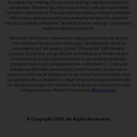
Na najlepszy-ranking.pl tworzymy rankingi najpopularniejszych
artykułów. Staramy się, żeby nasze treści były jak najbardziej
rzetelne i obiektywne. Pracują nad tym znawcy różnych dziedzin,
którzy szczegółowo analizują parametry artykułów, a potem
tworzą poradniki zakupowe. Sprawdź nasze rankingi i z łatwością
wybierz najlepszy produkt.
Wszelkie informacje o towarach i usługach podane na stronie
internetowej Portalu internetowego, nie stanowią oferty w
rozumieniu art. 66 ustawy z dnia 23 kwietnia 1964 Kodeks
Cywilny. Dostawca usług nie jest sprzedawcą, a Portal nie jest
prowadzony w celu pośredniczeniu w sprzedaży pomiędzy
producentami i/lub usługodawcami, a Klientami. (…) Decyzje
zakupowe Klientów powinny być podejmowane wyłącznie w
oparciu o informacje dostępne na serwisach producentów i/lub
usługodawców, a Dostawca usług nie ponosi odpowiedzialności
za dezaktualizację treści dostarczone przez producentów i/lub
usługodawców. Więcej informacji w
Regulaminie
.
© Copyright 2026. All Rights Reserverd.