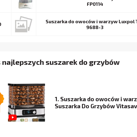
FP0114
Suszarka do owoców i warzyw Luxpol 
0
9688-3
s najlepszych suszarek do grzybów
1. Suszarka do owoców i war
Suszarka Do Grzybów Vitasa