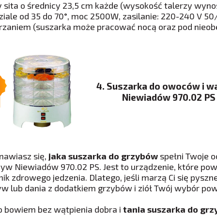
y sita o średnicy 23,5 cm każde (wysokość talerzy wyno
ziale od 35 do 70°, moc 2500W, zasilanie: 220-240 V 50
rzaniem (suszarka może pracować nocą oraz pod nieob
4. Suszarka do owoców i 
Niewiadów 970.02 PS
nawiasz się,
jaka suszarka do grzybów
spełni Twoje 
zyw Niewiadów 970.02 PS. Jest to urządzenie, które pow
nik zdrowego jedzenia. Dlatego, jeśli marzą Ci się pysz
w lub dania z dodatkiem grzybów i ziół Twój wybór pow
to bowiem bez wątpienia dobra i
tania suszarka do gr