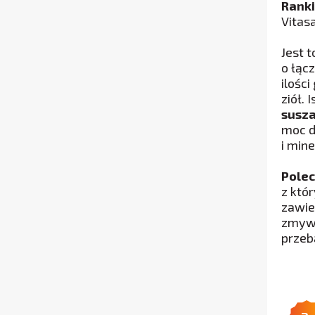
Ranki
Vitas
Jest 
o łąc
ilośc
ziół.
susz
moc d
i min
Polec
z któ
zawie
zmywa
przeba