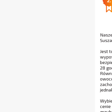
2.
Nasze
Susza
Jest 
wypos
bezpi
28 go
Równi
owocó
zacho
jedna
Wybie
cenie
grzyb