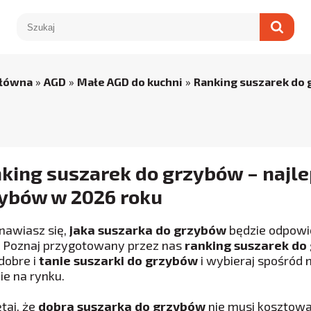
główna
»
AGD
»
Małe AGD do kuchni
»
Ranking suszarek do
king suszarek do grzybów – najle
ybów w 2026 roku
nawiasz się,
jaka suszarka do grzybów
będzie odpowi
 Poznaj przygotowany przez nas
ranking suszarek do
dobre i
tanie suszarki do grzybów
i wybieraj spośród
ie na rynku.
taj, że
dobra suszarka do grzybów
nie musi kosztowa