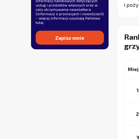
informacji handlowych dotyczących
i poż
usług i produktów własnych oraz w
celu otrzymywania newslettera
(informacji o promocjach i nowościach)
– więcej informacji uzyskają Państwo
tutaj
.
Ran
grz
Alternative:
Miej
1
2
3