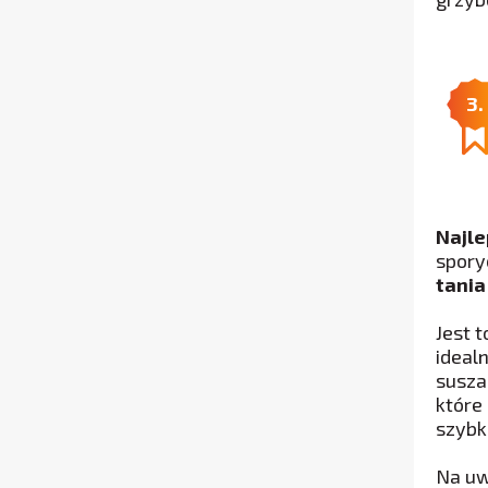
3.
Najle
spory
tania
Jest 
ideal
susza
które
szybk
Na uw