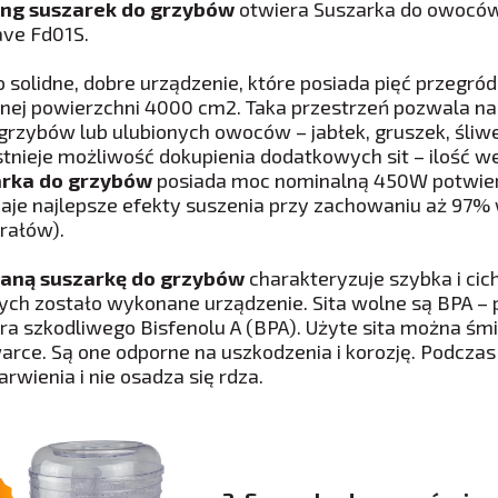
ng suszarek do grzybów
otwiera Suszarka do owoców
ave Fd01S.
to solidne, dobre urządzenie, które posiada pięć przeg
znej powierzchni 4000 cm2. Taka przestrzeń pozwala n
i grzybów lub ulubionych owoców – jabłek, gruszek, śliwe
 Istnieje możliwość dokupienia dodatkowych sit – ilość 
arka do grzybów
posiada moc nominalną 450W potwierd
aje najlepsze efekty suszenia przy zachowaniu aż 97%
erałów).
aną suszarkę do grzybów
charakteryzuje szybka i cic
rych zostało wykonane urządzenie. Sita wolne są BPA – p
ra szkodliwego Bisfenolu A (BPA). Użyte sita można śm
rce. Są one odporne na uszkodzenia i korozję. Podczas
rwienia i nie osadza się rdza.