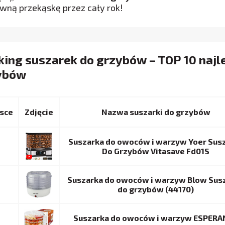
ywną przekąskę przez cały rok!
king suszarek do grzybów – TOP 10 najl
ybów
sce
Nazwa suszarki do grzybów
Suszarka do owoców i warzyw Yoer Sus
Do Grzybów Vitasave Fd01S
Suszarka do owoców i warzyw Blow Sus
do grzybów (44170)
Suszarka do owoców i warzyw ESPERA