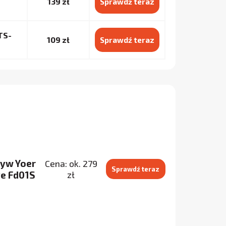
139 zł
Sprawdź teraz
TS-
109 zł
Sprawdź teraz
zyw Yoer
Cena: ok. 279
Sprawdź teraz
ve Fd01S
zł