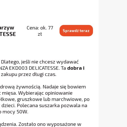
arzyw
Cena: ok. 77
Sprawdź teraz
ATESSE
zł
Dlatego, jeśli nie chcesz wydawać
ANZA EKD003 DELICATESSE. Ta
dobra i
 zakupu przez długi czas.
ę zdrową żywnością. Nadaje się bowiem
t mięsa. Wybierając opiniowanie
abłkowe, gruszkowe lub marchwiowe, po
 dzieci. Polecana suszarka pozwala na
 o mocy 50W.
ządzenia. Zostało ono wyposażone w