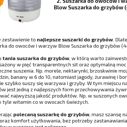
2. Suszarka do owoców i w
Blow Suszarka do grzybów 
 zestawienie to
najlepsze suszarki do grzybów
. Dla
rka do owoców i warzyw Blow Suszarka do grzybów (4
to
tania suszarka do grzybów
, w którą warto zainwes
ażony w pięć transparentnych sit oraz optymalną moc 
eczne suszenia. Np. morele, nektarynki, brzoskwinie m
dzin, banany w 6 do 10, natomiast jagody, żurawinę i bor
e szybko suszy się warzywa i grzyby. W tym miejscu n
w jest jedną z najlepszych form przechowywania żywno
wać najwyższą jakość produktów. Np. w suszonych owoc
k tyle witamin co w owocach świeżych.
rając
polecaną suszarkę do grzybów
, masz szansę n
 oraz komfort użytkowania, bez potrzeby zastanawiania 
ów w suszarce jest najlepsza.