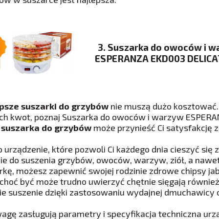
3. Suszarka do owoców i w
ESPERANZA EKD003 DELIC
psze suszarki do grzybów
nie muszą dużo kosztować. 
ch kwot, poznaj Suszarka do owoców i warzyw ESPER
 suszarka do grzybów
może przynieść Ci satysfakcję z
to urządzenie, które pozwoli Ci każdego dnia cieszyć si
nie do suszenia grzybów, owoców, warzyw, ziół, a nawe
rkę, możesz zapewnić swojej rodzinie zdrowe chipsy j
 choć być może trudno uwierzyć chętnie sięgają również
ie suszenie dzięki zastosowaniu wydajnej dmuchawicy
agę zasługują parametry i specyfikacja techniczna ur