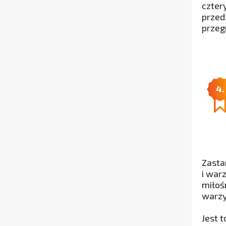
czter
przed
przeg
4.
Zasta
i war
miłoś
warzy
Jest 