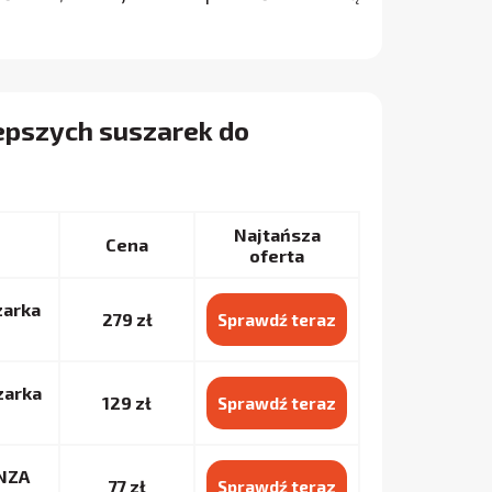
epszych suszarek do
Najtańsza
Cena
oferta
zarka
279 zł
Sprawdź teraz
zarka
129 zł
Sprawdź teraz
NZA
77 zł
Sprawdź teraz