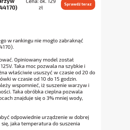
arzyw
Cena: ok. 129
Sprawdź teraz
(44170)
zł
tego w rankingu nie mogło zabraknąć
4170).
tować. Opiniowany model został
125V. Taka moc pozwala na szybkie i
ożna właściwie ususzyć w czasie od 20 do
ówki w czasie od 10 do 15 godzin.
ależy wspomnieć, iż suszenie warzyw i
ści. Taka obróbka cieplna pozwala
ach znajduje się o 3% mniej wody,
abyć odpowiednie urządzenie w dobrej
się, jaka temperatura do suszenia