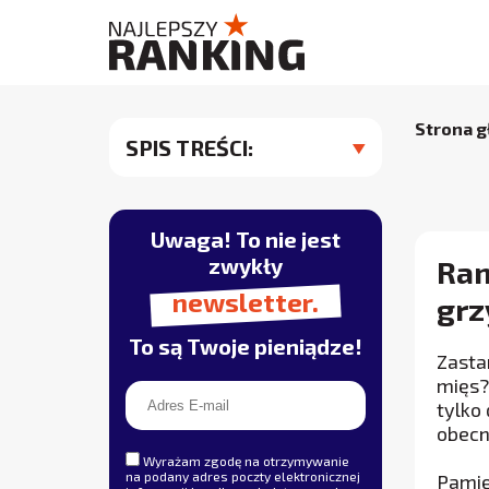
Strona 
SPIS TREŚCI:
Uwaga! To nie jest
zwykły
Ran
newsletter.
grz
To są Twoje pieniądze!
Zasta
mięs?
tylko 
obecn
Wyrażam zgodę na otrzymywanie
na podany adres poczty elektronicznej
Pamię