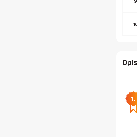
9
1
Opi
1.