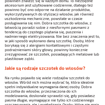
powinien znaleźć się w każdym domu. To niezbędne
akcesorium jest użytkowane codziennie, dlatego też
powinno być ono odporne na działanie produktów,
wykorzystywanych do stylizacji włosów, jak również
uszkodzenia mechaniczne, powstałe w czasie
posługiwania się nim. Dobra szczotka do włosów, z
łatwością poradzi sobie z niesfornymi pasmami z
tendencją do częstego plątania się, puszenia i
nadmiernego elektryzowania. Nie bez znaczenia jest to,
w jaki sposób wykonano daną szczotkę. Osoby, które
borykają się z alergiami kontaktowymi i częstymi
podrażnieniami skóry głowy, powinny koniecznie
zrezygnować ze szczotek, posiadających metalowe lub
plastikowe ząbki.
Jakie są rodzaje szczotek do włosów?
Na rynku pojawiło się wiele rodzajów szczotek do
włosów. Wśród nich można wybrać tę, która idealnie
spełni indywidualne wymagania danej osoby. Dobra
szczotka do włosów, przeznaczona do ich
modelowania, doskonale sprawdzi się, gdy posiadasz
pasma długie, wymagające nie tylko ich codziennego
rozczesywania, ale i wygładzania. Osoby, które nie mają