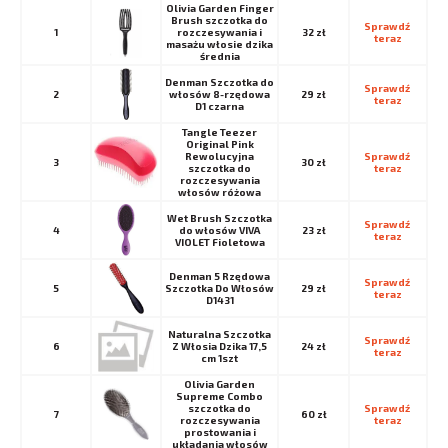
Olivia Garden Finger
Brush szczotka do
Sprawdź 
1
rozczesywania i
32 zł
teraz
masażu włosie dzika
średnia
Denman Szczotka do
Sprawdź 
2
włosów 8-rzędowa
29 zł
teraz
D1 czarna
Tangle Teezer
Original Pink
Rewolucyjna
Sprawdź 
3
30 zł
szczotka do
teraz
rozczesywania
włosów różowa
Wet Brush Szczotka
Sprawdź 
4
do włosów VIVA
23 zł
teraz
VIOLET Fioletowa
Denman 5 Rzędowa
Sprawdź 
5
Szczotka Do Włosów
29 zł
teraz
D1431
Naturalna Szczotka
Sprawdź 
6
Z Włosia Dzika 17,5
24 zł
teraz
cm 1szt
Olivia Garden
Supreme Combo
szczotka do
Sprawdź 
7
60 zł
rozczesywania
teraz
prostowania i
układania włosów