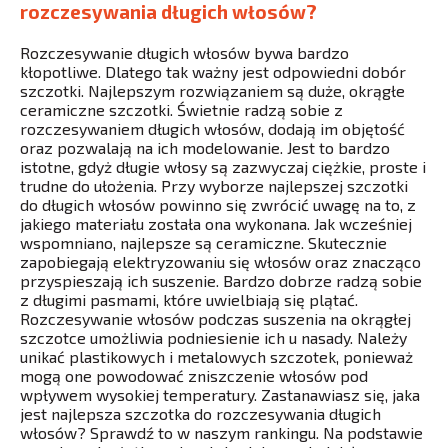
rozczesywania długich włosów?
Rozczesywanie długich włosów bywa bardzo
kłopotliwe. Dlatego tak ważny jest odpowiedni dobór
szczotki. Najlepszym rozwiązaniem są duże, okrągłe
ceramiczne szczotki. Świetnie radzą sobie z
rozczesywaniem długich włosów, dodają im objętość
oraz pozwalają na ich modelowanie. Jest to bardzo
istotne, gdyż długie włosy są zazwyczaj ciężkie, proste i
trudne do ułożenia. Przy wyborze najlepszej szczotki
do długich włosów powinno się zwrócić uwagę na to, z
jakiego materiału została ona wykonana. Jak wcześniej
wspomniano, najlepsze są ceramiczne. Skutecznie
zapobiegają elektryzowaniu się włosów oraz znacząco
przyspieszają ich suszenie. Bardzo dobrze radzą sobie
z długimi pasmami, które uwielbiają się plątać.
Rozczesywanie włosów podczas suszenia na okrągłej
szczotce umożliwia podniesienie ich u nasady. Należy
unikać plastikowych i metalowych szczotek, ponieważ
mogą one powodować zniszczenie włosów pod
wpływem wysokiej temperatury. Zastanawiasz się, jaka
jest najlepsza szczotka do rozczesywania długich
włosów? Sprawdź to w naszym rankingu. Na podstawie