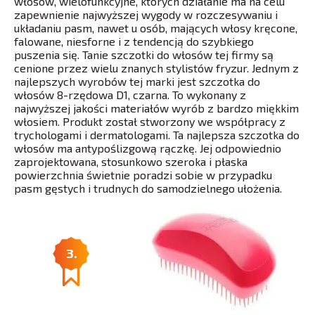
włosów, wielofunkcyjne, których działanie ma na celu
zapewnienie najwyższej wygody w rozczesywaniu i
układaniu pasm, nawet u osób, mających włosy kręcone,
falowane, niesforne i z tendencją do szybkiego
puszenia się. Tanie szczotki do włosów tej firmy są
cenione przez wielu znanych stylistów fryzur. Jednym z
najlepszych wyrobów tej marki jest szczotka do
włosów 8-rzędowa D1, czarna. To wykonany z
najwyższej jakości materiałów wyrób z bardzo miękkim
włosiem. Produkt został stworzony we współpracy z
trychologami i dermatologami. Ta najlepsza szczotka do
włosów ma antypoślizgową rączkę. Jej odpowiednio
zaprojektowana, stosunkowo szeroka i płaska
powierzchnia świetnie poradzi sobie w przypadku
pasm gęstych i trudnych do samodzielnego ułożenia.
3.