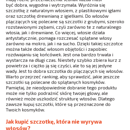
być dobra, wygodna i wytrzymała. Wyróżnia się
szczotkę z naturalnym włosiem, z plastikowymi igłami
oraz szczotkę drewnianą z igiełkami. Do włosów
plączących się polecane są szczotki z grubymi, szeroko
rozstawionymi zębami, czyli zarówno te z naturalnego
włosia, jak i drewniane. Co więcej, włosie działa
antystatycznie, pomaga rozczesać splątane włosy
zarówno na mokro, jak i na sucho. Dzięki takiej szczotce
można także dodać włosom objętości i zapobiec
rozdwajaniu się końcówek. Jest ona bardzo trwała i
wystarcza na długi czas. Niestety szybko zbiera kurz z
powietrza i ciężko ją się czyści, ale to są jej jedyne
wady. Jest to dobra szczotka do plączących się włosów.
Warto przejrzeć ranking, aby sprawdzić, jakie jeszcze
szczotki są polecane do splątanych kosmyków.
Pamiętaj, że nieodpowiednie dobranie tego produktu
może nie tylko podrażnić skórę twojej głowy, ale
również może uszkodzić strukturę włosów. Dlatego
zawsze kupuj szczotki, które są przeznaczone do
Twoich kosmyków.
Jak kupić szczotkę, która nie wyrywa
włosów?