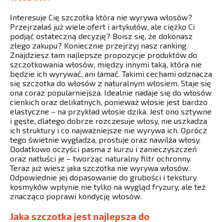
Interesuje Cię szczotka która nie wyrywa włosów?
Przejrzałaś już wiele ofert i artykułów, ale ciężko Ci
podjąć ostateczną decyzję? Boisz się, że dokonasz
złego zakupu? Koniecznie przejrzyj nasz ranking.
Znajdziesz tam najlepsze propozycje produktów do
szczotkowania włosów, między innymi taką, która nie
będzie ich wyrywać, ani łamać. Takimi cechami odznacza
się szczotka do włosów z naturalnym włosiem. Staje się
ona coraz popularniejsza. Idealnie nadaje się do włosów
cienkich oraz delikatnych, ponieważ włosie jest bardzo
elastyczne – na przykład włosie dzika. Jest ono sztywne
i gęste, dlatego dobrze rozczesuje włosy, nie uszkadza
ich struktury i co najważniejsze nie wyrywa ich. Oprócz
tego świetnie wygładza, prostuje oraz nawilża włosy.
Dodatkowo oczyści pasma z kurzu i zanieczyszczeń
oraz natłuści je – tworząc naturalny filtr ochronny.
Teraz już wiesz jaka szczotka nie wyrywa włosów.
Odpowiednie jej dopasowanie do grubości i tekstury
kosmyków wpłynie nie tylko na wygląd fryzury, ale też
znacząco poprawi kondycję włosów.
Jaka szczotka jest najlepsza do