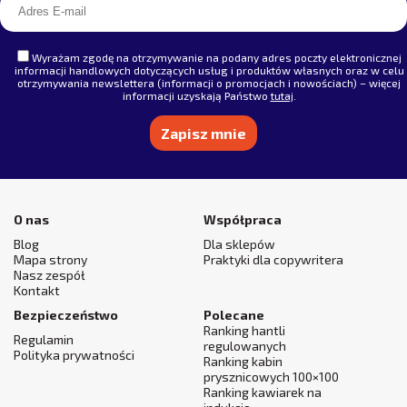
Wyrażam zgodę na otrzymywanie na podany adres poczty elektronicznej
informacji handlowych dotyczących usług i produktów własnych oraz w celu
otrzymywania newslettera (informacji o promocjach i nowościach) – więcej
informacji uzyskają Państwo
tutaj
.
Alternative:
O nas
Współpraca
Blog
Dla sklepów
Mapa strony
Praktyki dla copywritera
Nasz zespół
Kontakt
Bezpieczeństwo
Polecane
Ranking hantli
Regulamin
regulowanych
Polityka prywatności
Ranking kabin
prysznicowych 100×100
Ranking kawiarek na