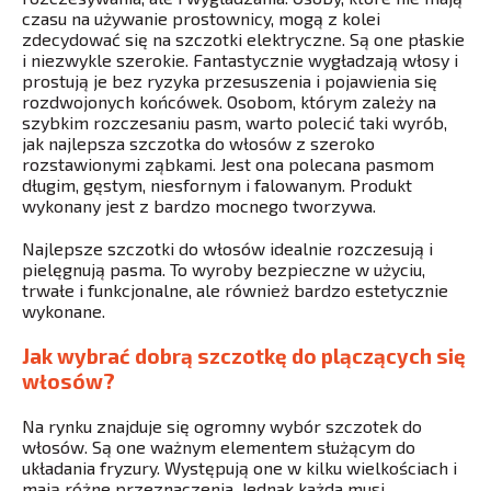
czasu na używanie prostownicy, mogą z kolei
zdecydować się na szczotki elektryczne. Są one płaskie
i niezwykle szerokie. Fantastycznie wygładzają włosy i
prostują je bez ryzyka przesuszenia i pojawienia się
rozdwojonych końcówek. Osobom, którym zależy na
szybkim rozczesaniu pasm, warto polecić taki wyrób,
jak najlepsza szczotka do włosów z szeroko
rozstawionymi ząbkami. Jest ona polecana pasmom
długim, gęstym, niesfornym i falowanym. Produkt
wykonany jest z bardzo mocnego tworzywa.
Najlepsze szczotki do włosów idealnie rozczesują i
pielęgnują pasma. To wyroby bezpieczne w użyciu,
trwałe i funkcjonalne, ale również bardzo estetycznie
wykonane.
Jak wybrać dobrą szczotkę do plączących się
włosów?
Na rynku znajduje się ogromny wybór szczotek do
włosów. Są one ważnym elementem służącym do
układania fryzury. Występują one w kilku wielkościach i
mają różne przeznaczenia. Jednak każda musi