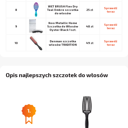
WET BRUSH Flex Dry
Sprawdź 
8
Teal Ombre szczotka
25 zł
teraz
do włosów
Ikoo Metallic Home
Sprawdź 
9
Szczotka do Włosów
48 zł
teraz
Oyster Black 1 szt.
Denman szczotka
Sprawdź 
10
49 zł
włosów TRADITION
teraz
Opis najlepszych szczotek do włosów
1.