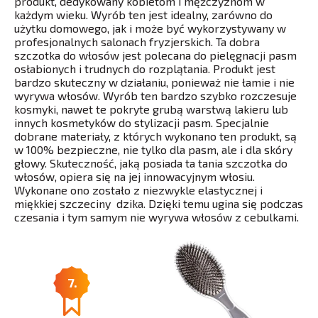
produkt, dedykowany kobietom i mężczyznom w
każdym wieku. Wyrób ten jest idealny, zarówno do
użytku domowego, jak i może być wykorzystywany w
profesjonalnych salonach fryzjerskich. Ta dobra
szczotka do włosów jest polecana do pielęgnacji pasm
osłabionych i trudnych do rozplątania. Produkt jest
bardzo skuteczny w działaniu, ponieważ nie łamie i nie
wyrywa włosów. Wyrób ten bardzo szybko rozczesuje
kosmyki, nawet te pokryte grubą warstwą lakieru lub
innych kosmetyków do stylizacji pasm. Specjalnie
dobrane materiały, z których wykonano ten produkt, są
w 100% bezpieczne, nie tylko dla pasm, ale i dla skóry
głowy. Skuteczność, jaką posiada ta tania szczotka do
włosów, opiera się na jej innowacyjnym włosiu.
Wykonane ono zostało z niezwykle elastycznej i
miękkiej szczeciny dzika. Dzięki temu ugina się podczas
czesania i tym samym nie wyrywa włosów z cebulkami.
7.