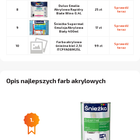
Dulux Emalia
Sprawdź 
8
Akrylowa Rapidry
25 zł
teraz
Białe Wino 0,4L
Śnieżka Supermal
Sprawdź 
9
Emulsja Akrylowa
17 zł
teraz
Biały 400ml
Farba akrylowa
Sprawdź 
10
śnieżna biel 2,5l
99 zł
teraz
ITCPFA08M25L
Opis najlepszych farb akrylowych
1.