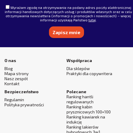
Wyrażam zgodę na otrzymywanie na podany adres poczty elektronicznej
informacji handlowych dotyczących usług i produktów własnych oraz w celu
otrzymywania newslettera (informacji o promocjach i nowościach) – więcej
informacji uzyskają Państwo
tutaj
.
Alternative:
O nas
Współpraca
Blog
Dla sklepów
Mapa strony
Praktyki dla copywritera
Nasz zespół
Kontakt
Bezpieczeństwo
Polecane
Ranking hantli
Regulamin
regulowanych
Polityka prywatności
Ranking kabin
prysznicowych 100×100
Ranking kawiarek na
indukcję
Ranking lakierów
hybrydowych 3w1