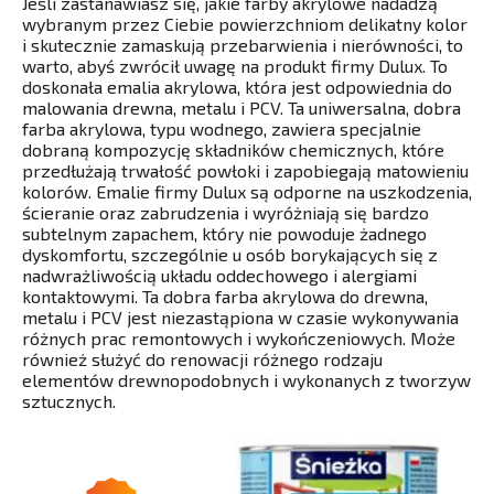
Jeśli zastanawiasz się, jakie farby akrylowe nadadzą
wybranym przez Ciebie powierzchniom delikatny kolor
i skutecznie zamaskują przebarwienia i nierówności, to
warto, abyś zwrócił uwagę na produkt firmy Dulux. To
doskonała emalia akrylowa, która jest odpowiednia do
malowania drewna, metalu i PCV. Ta uniwersalna, dobra
farba akrylowa, typu wodnego, zawiera specjalnie
dobraną kompozycję składników chemicznych, które
przedłużają trwałość powłoki i zapobiegają matowieniu
kolorów. Emalie firmy Dulux są odporne na uszkodzenia,
ścieranie oraz zabrudzenia i wyróżniają się bardzo
subtelnym zapachem, który nie powoduje żadnego
dyskomfortu, szczególnie u osób borykających się z
nadwrażliwością układu oddechowego i alergiami
kontaktowymi. Ta dobra farba akrylowa do drewna,
metalu i PCV jest niezastąpiona w czasie wykonywania
różnych prac remontowych i wykończeniowych. Może
również służyć do renowacji różnego rodzaju
elementów drewnopodobnych i wykonanych z tworzyw
sztucznych.