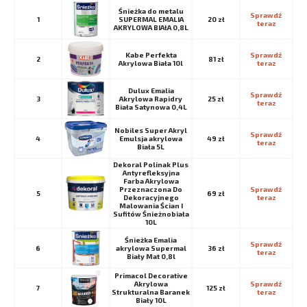
Śnieżka do metalu
Sprawdź 
1
SUPERMAL EMALIA
20 zł
teraz
AKRYLOWA BIAłA 0,8L
Kabe Perfekta
Sprawdź 
2
81 zł
Akrylowa Biała 10l
teraz
Dulux Emalia
Sprawdź 
3
Akrylowa Rapidry
25 zł
teraz
Biała Satynowa 0,4L
Nobiles Super Akryl
Sprawdź 
4
Emulsja akrylowa
49 zł
teraz
Biała 5L
Dekoral Polinak Plus
Antyrefleksyjna
Farba Akrylowa
Przeznaczona Do
Sprawdź 
5
69 zł
Dekoracyjnego
teraz
Malowania Ścian I
Sufitów Śnieżnobiała
10L
Śnieżka Emalia
Sprawdź 
6
akrylowa Supermal
36 zł
teraz
Biały Mat 0,8l
Primacol Decorative
Akrylowa
Sprawdź 
7
125 zł
Strukturalna Baranek
teraz
Biały 10L