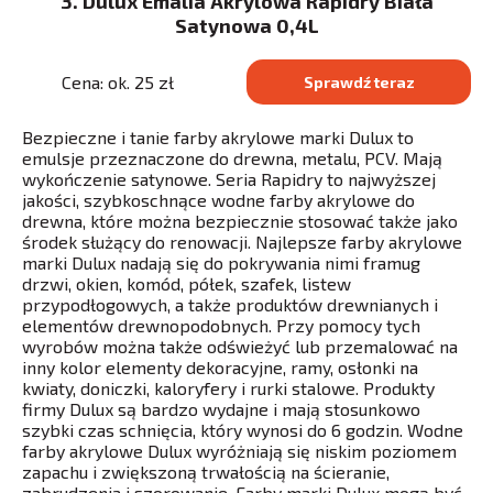
3. Dulux Emalia Akrylowa Rapidry Biała
Satynowa 0,4L
Cena: ok. 25 zł
Sprawdź teraz
Bezpieczne i tanie farby akrylowe marki Dulux to
emulsje przeznaczone do drewna, metalu, PCV. Mają
wykończenie satynowe. Seria Rapidry to najwyższej
jakości, szybkoschnące wodne farby akrylowe do
drewna, które można bezpiecznie stosować także jako
środek służący do renowacji. Najlepsze farby akrylowe
marki Dulux nadają się do pokrywania nimi framug
drzwi, okien, komód, półek, szafek, listew
przypodłogowych, a także produktów drewnianych i
elementów drewnopodobnych. Przy pomocy tych
wyrobów można także odświeżyć lub przemalować na
inny kolor elementy dekoracyjne, ramy, osłonki na
kwiaty, doniczki, kaloryfery i rurki stalowe. Produkty
firmy Dulux są bardzo wydajne i mają stosunkowo
szybki czas schnięcia, który wynosi do 6 godzin. Wodne
farby akrylowe Dulux wyróżniają się niskim poziomem
zapachu i zwiększoną trwałością na ścieranie,
zabrudzenia i szorowanie. Farby marki Dulux mogą być