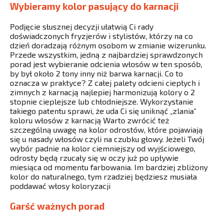
Wybieramy kolor pasujący do karnacji
Podjęcie słusznej decyzji ułatwią Ci rady
doświadczonych fryzjerów i stylistów, którzy na co
dzień doradzają różnym osobom w zmianie wizerunku.
Przede wszystkim, jedną z najbardziej sprawdzonych
porad jest wybieranie odcienia włosów w ten sposób,
by był około 2 tony inny niż barwa karnacji. Co to
oznacza w praktyce? Z całej palety odcieni ciepłych i
zimnych z karnacją najlepiej harmonizują kolory o 2
stopnie cieplejsze lub chłodniejsze. Wykorzystanie
takiego patentu sprawi, że uda Ci się uniknąć „zlania”
koloru włosów z karnacją Warto zwrócić też
szczególną uwagę na kolor odrostów, które pojawiają
się u nasady włosów czyli na czubku głowy. Jeżeli Twój
wybór padnie na kolor ciemniejszy od wyjściowego,
odrosty będą rzucały się w oczy już po upływie
miesiąca od momentu farbowania. Im bardziej zbliżony
kolor do naturalnego, tym rzadziej będziesz musiała
poddawać włosy koloryzacji
Garść ważnych porad