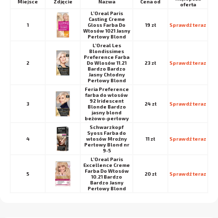
Miejsce
Nazwa
Cena od
oferta
L’Oreal Paris
Casting Creme
1
Gloss Farba Do
19 zł
Sprawdź teraz
Włosów 1021 Jasny
Perłowy Blond
L’Oreal Les
Blondissimes
Preference Farba
2
Do Wlosów 11.21
23 zł
Sprawdź teraz
Bardzo Bardzo
Jasny Chłodny
Perłowy Blond
Feria Preference
farba do włosów
92 Iridescent
3
24 zł
Sprawdź teraz
Blonde Bardzo
jasny blond
beżowo-perłowy
Schwarzkopf
Syoss Farba do
4
włosów Mroźny
11 zł
Sprawdź teraz
Perłowy Blond nr
9-5
L’Oreal Paris
Excellence Creme
Farba Do Włosów
5
20 zł
Sprawdź teraz
10.21 Bardzo
Bardzo Jasny
Perłowy Blond