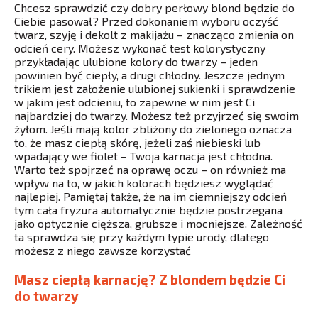
Chcesz sprawdzić czy dobry perłowy blond będzie do
Ciebie pasował? Przed dokonaniem wyboru oczyść
twarz, szyję i dekolt z makijażu – znacząco zmienia on
odcień cery. Możesz wykonać test kolorystyczny
przykładając ulubione kolory do twarzy – jeden
powinien być ciepły, a drugi chłodny. Jeszcze jednym
trikiem jest założenie ulubionej sukienki i sprawdzenie
w jakim jest odcieniu, to zapewne w nim jest Ci
najbardziej do twarzy. Możesz też przyjrzeć się swoim
żyłom. Jeśli mają kolor zbliżony do zielonego oznacza
to, że masz ciepłą skórę, jeżeli zaś niebieski lub
wpadający we fiolet – Twoja karnacja jest chłodna.
Warto też spojrzeć na oprawę oczu – on również ma
wpływ na to, w jakich kolorach będziesz wyglądać
najlepiej. Pamiętaj także, że na im ciemniejszy odcień
tym cała fryzura automatycznie będzie postrzegana
jako optycznie cięższa, grubsze i mocniejsze. Zależność
ta sprawdza się przy każdym typie urody, dlatego
możesz z niego zawsze korzystać
Masz ciepłą karnację? Z blondem będzie Ci
do twarzy