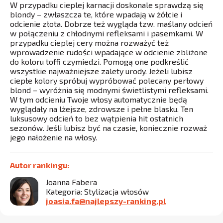
W przypadku cieplej karnacji doskonale sprawdzą się
blondy – zwłaszcza te, które wpadają w żółcie i
odcienie złota. Dobrze też wygląda tzw. maślany odcień
w połączeniu z chłodnymi refleksami i pasemkami. W
przypadku cieplej cery można rozważyć też
wprowadzenie rudości wpadające w odcienie zbliżone
do koloru toffi czymiedzi. Pomogą one podkreślić
wszystkie najważniejsze zalety urody. Jeżeli lubisz
ciepłe kolory spróbuj wypróbować polecany perłowy
blond – wyróżnia się modnymi świetlistymi refleksami.
W tym odcieniu Twoje włosy automatycznie będą
wyglądały na lżejsze, zdrowsze i pełne blasku. Ten
luksusowy odcień to bez wątpienia hit ostatnich
sezonów. Jeśli lubisz być na czasie, koniecznie rozważ
jego nałożenie na włosy.
Autor rankingu:
Joanna Fabera
Kategoria: Stylizacja włosów
joasia.fa@najlepszy-ranking.pl