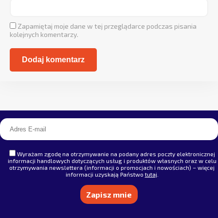
Zapamiętaj moje dane w tej przeglądarce podczas pisania
kolejnych komentarzy.
Alternative:
Wyrażam zgodę na otrzymywanie na podany adres poczty elektronicznej
informacji handlowych dotyczących usług i produktów własnych oraz w celu
otrzymywania newslettera (informacji o promocjach i nowościach) – więcej
informacji uzyskają Państwo
tutaj
.
Alternative: