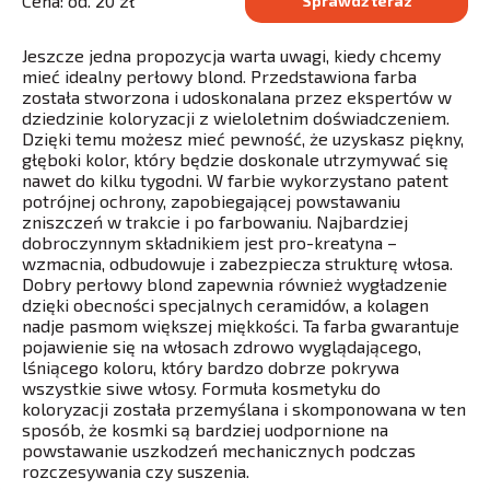
Cena: od. 20 zł
Sprawdź teraz
Jeszcze jedna propozycja warta uwagi, kiedy chcemy
mieć idealny perłowy blond. Przedstawiona farba
została stworzona i udoskonalana przez ekspertów w
dziedzinie koloryzacji z wieloletnim doświadczeniem.
Dzięki temu możesz mieć pewność, że uzyskasz piękny,
głęboki kolor, który będzie doskonale utrzymywać się
nawet do kilku tygodni. W farbie wykorzystano patent
potrójnej ochrony, zapobiegającej powstawaniu
zniszczeń w trakcie i po farbowaniu. Najbardziej
dobroczynnym składnikiem jest pro-kreatyna –
wzmacnia, odbudowuje i zabezpiecza strukturę włosa.
Dobry perłowy blond zapewnia również wygładzenie
dzięki obecności specjalnych ceramidów, a kolagen
nadje pasmom większej miękkości. Ta farba gwarantuje
pojawienie się na włosach zdrowo wyglądającego,
lśniącego koloru, który bardzo dobrze pokrywa
wszystkie siwe włosy. Formuła kosmetyku do
koloryzacji została przemyślana i skomponowana w ten
sposób, że kosmki są bardziej uodpornione na
powstawanie uszkodzeń mechanicznych podczas
rozczesywania czy suszenia.