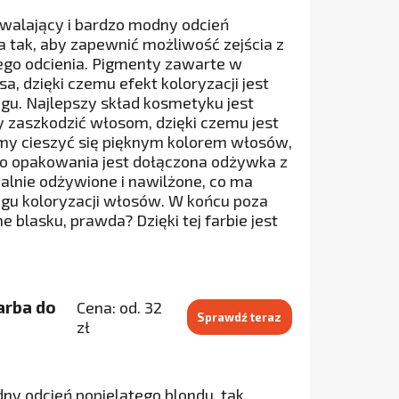
iewalający i bardzo modny odcień
 tak, aby zapewnić możliwość zejścia z
nego odcienia. Pigmenty zawarte w
, dzięki czemu efekt koloryzacji jest
egu. Najlepszy skład kosmetyku jest
 zaszkodzić włosom, dzięki czemu jest
emy cieszyć się pięknym kolorem włosów,
 do opakowania jest dołączona odżywka z
alnie odżywione i nawilżone, co ma
gu koloryzacji włosów. W końcu poza
blasku, prawda? Dzięki tej farbie jest
farba do
Cena: od. 32
Sprawdź teraz
zł
ny odcień popielatego blondu, tak