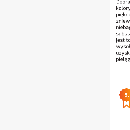
Dobra
kolor
piękn
zniew
nieba
subst
jest 
wysok
uzysk
pielę
3.