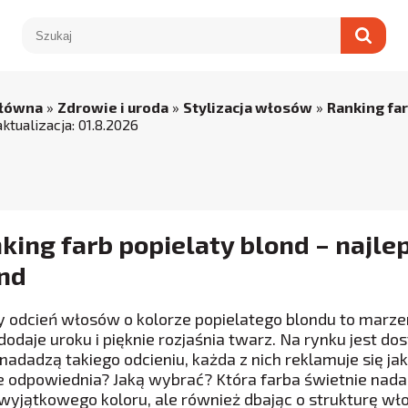
główna
»
Zdrowie i uroda
»
Stylizacja włosów
»
Ranking fa
aktualizacja:
01
.
8
.
2026
king farb popielaty blond – najle
nd
y odcień włosów o kolorze popielatego blondu to marzen
 dodaje uroku i pięknie rozjaśnia twarz. Na rynku jest d
nadadzą takiego odcieniu, każda z nich reklamuje się jak
e odpowiednia? Jaką wybrać? Która farba świetnie nada
 wyjątkowego koloru, ale również dbając o strukturę wło