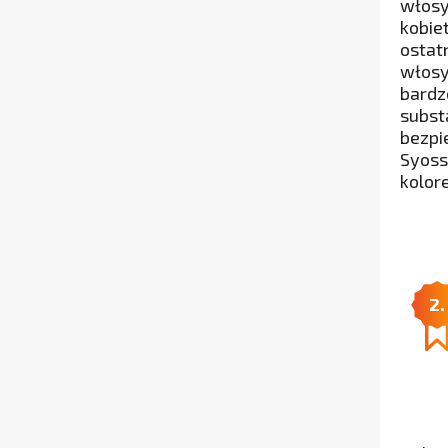
włosy
kobie
ostat
włosy
bardz
subst
bezpi
Syoss
kolor
2.