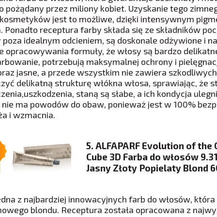
o pożądany przez miliony kobiet. Uzyskanie tego zimnego
kosmetyków jest to możliwe, dzięki intensywnym pigm
. Ponadto receptura farby składa się ze składników po
 poza idealnym odcieniem, są doskonale odżywione i n
ie opracowywania formuły, że włosy są bardzo delikatn
farbowanie, potrzebują maksymalnej ochrony i pielęgnac
oraz jasne, a przede wszystkim nie zawiera szkodliwyc
czyć delikatną strukturę włókna włosa, sprawiając, że s
czenia,uszkodzenia, staną są słabe, a ich kondycja ulegn
e nie ma powodów do obaw, ponieważ jest w 100% bezp
ża i wzmacnia.
5. ALFAPARF Evolution of the 
Cube 3D Farba do włosów 9.3
Jasny Złoty Popielaty Blond 
jedna z najbardziej innowacyjnych farb do włosów, któr
nowego blondu. Receptura została opracowana z najwyżs