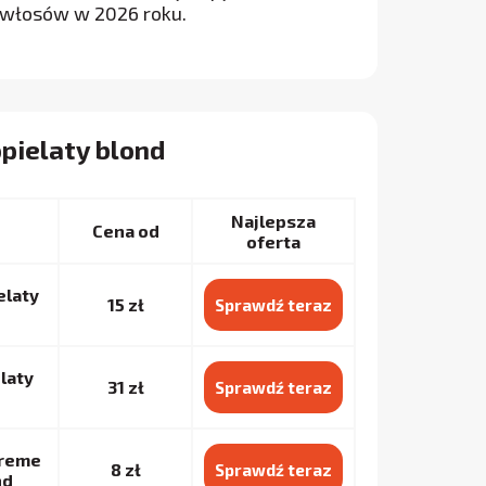
 włosów w 2026 roku.
opielaty blond
Najlepsza
Cena od
oferta
elaty
15 zł
Sprawdź teraz
laty
31 zł
Sprawdź teraz
Creme
8 zł
Sprawdź teraz
nd