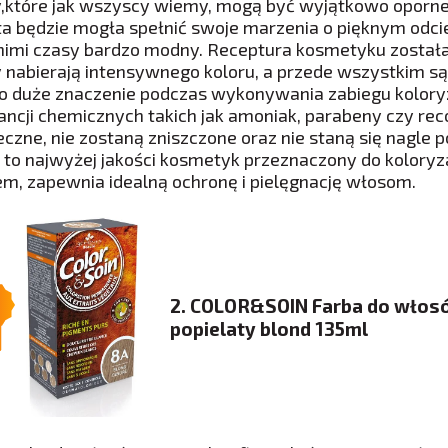
,które jak wszyscy wiemy, mogą być wyjątkowo oporne 
ta będzie mogła spełnić swoje marzenia o pięknym odcien
nimi czasy bardzo modny. Receptura kosmetyku została
 nabierają intensywnego koloru, a przede wszystkim s
o duże znaczenie podczas wykonywania zabiegu koloryza
ancji chemicznych takich jak amoniak, parabeny czy re
eczne, nie zostaną zniszczone oraz nie staną się nagle 
 to najwyżej jakości kosmetyk przeznaczony do koloryz
em, zapewnia idealną ochronę i pielęgnację włosom.
2. COLOR&SOIN Farba do włos
popielaty blond 135ml