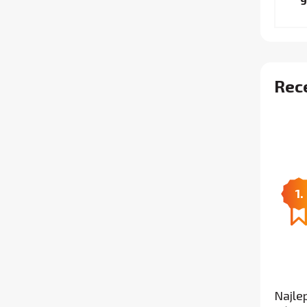
9
Rece
1.
Najle