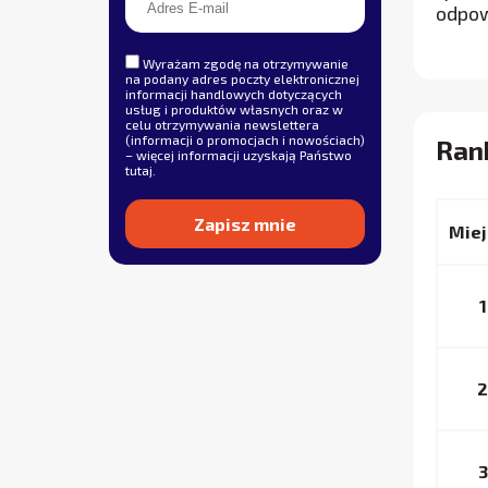
odpow
Wyrażam zgodę na otrzymywanie
na podany adres poczty elektronicznej
informacji handlowych dotyczących
usług i produktów własnych oraz w
celu otrzymywania newslettera
(informacji o promocjach i nowościach)
Rank
– więcej informacji uzyskają Państwo
tutaj
.
Miej
Alternative:
1
2
3