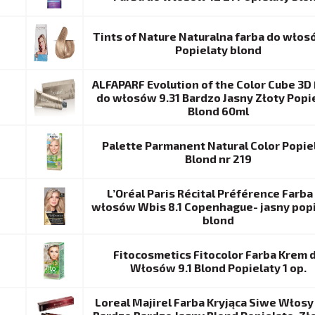
Tints of Nature Naturalna farba do włos
Popielaty blond
ALFAPARF Evolution of the Color Cube 3D
do włosów 9.31 Bardzo Jasny Złoty Popi
Blond 60ml
Palette Parmanent Natural Color Popie
Blond nr 219
L’Oréal Paris Récital Préférence Farba
włosów Wbis 8.1 Copenhague- jasny pop
blond
Fitocosmetics Fitocolor Farba Krem 
Włosów 9.1 Blond Popielaty 1 op.
Loreal Majirel Farba Kryjąca Siwe Włosy 