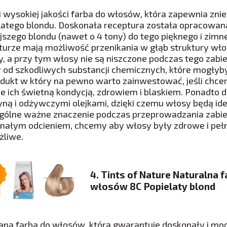
 i wysokiej jakości farba do włosów, która zapewnia zn
latego blondu. Doskonała receptura została opracowana
ejszego blondu (nawet o 4 tony) do tego pięknego i zim
turze mają możliwość przenikania w głąb struktury włosa
y, a przy tym włosy nie są niszczone podczas tego zabi
 od szkodliwych substancji chemicznych, które mogłyby
odukt w który na pewno warto zainwestować, jeśli chc
że ich świetną kondycją, zdrowiem i blaskiem. Ponadto
yną i odżywczymi olejkami, dzięki czemu włosy będą ide
gólne ważne znaczenie podczas przeprowadzania zabie
nałym odcieniem, chcemy aby włosy były zdrowe i pełne 
żliwe.
4. Tints of Nature Naturalna 
włosów 8C Popielaty blond
ana farba do włosów, która gwarantuje doskonały i mod