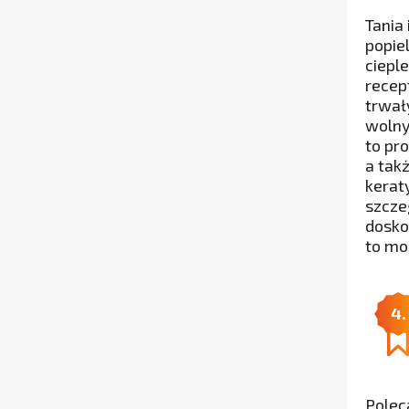
Tania
popie
ciepl
recep
trwał
wolny
to pr
a tak
kerat
szcze
dosko
to mo
4.
Polec