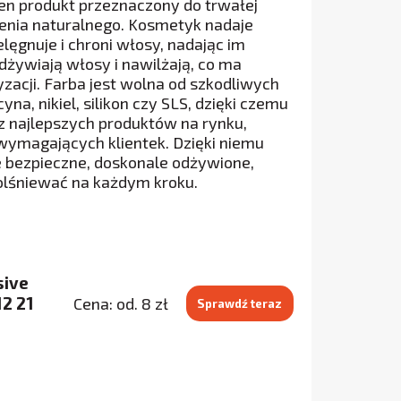
ten produkt przeznaczony do trwałej
zenia naturalnego. Kosmetyk nadaje
lęgnuje i chroni włosy, nadając im
odżywiają włosy i nawilżają, co ma
acji. Farba jest wolna od szkodliwych
na, nikiel, silikon czy SLS, dzięki czemu
 z najlepszych produktów na rynku,
 wymagających klientek. Dzięki niemu
e bezpieczne, doskonale odżywione,
 olśniewać na każdym kroku.
sive
2 21
Cena: od. 8 zł
Sprawdź teraz