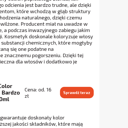
 odcienia jest bardzo trudne, ale dzięki
entom, które wchodzą w głąb struktury
chodzenia naturalnego, dzięki czemu
awilżone. Producent miał na uwadze w
e, a podczas inwazyjnego zabiegu jakim
ji. Kosmetyk doskonale koloryzuje włosy
h substancji chemicznych, które mogłyby
taną się one podatne na
ie znacznemu pogorszeniu. Dzięki tej
ieczna dla włosów i dodatkowo je
Color
Cena: od. 16
1 Bardzo
Sprawdź teraz
zł
60ml
a gwarantuje doskonały kolor
zej jakości składników, które mają