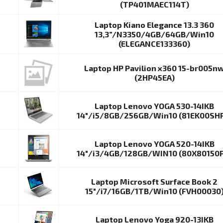
(TP401MAEC114T)
Laptop Kiano Elegance 13.3 360
13,3”/N3350/4GB/64GB/Win10
(ELEGANCE133360)
Laptop HP Pavilion x360 15-br005n
(2HP45EA)
Laptop Lenovo YOGA 530-14IKB
14″/i5/8GB/256GB/Win10 (81EK00SH
Laptop Lenovo YOGA 520-14IKB
14″/i3/4GB/128GB/WIN10 (80X80150
Laptop Microsoft Surface Book 2
15″/i7/16GB/1TB/Win10 (FVH00030
Laptop Lenovo Yoga 920-13IKB