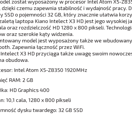
odel został wyposażony w procesor Intel Atom X5-Z8
 dzięki czemu zapewnia stabilność i wydajność pracy. D
y SSD o pojemności 32 GB, który znacznie ułatwia korzy
zaletą laptopa Kiano Intelect X3 HD jest jego wysokiej
cala oraz rozdzielczość HD 1280 x 800 pikseli. Technolo
ów oraz szerokie kąty widzenia.
ntowany model jest wyposażony także we wbudowany n
ooth. Zapewnia łączność przez WiFi.
 Intelect X3 HD przyciąga także uwagę swoim nowocz
na obudowa.
cesor: Intel Atom X5-Z8350 1920MHz
ięć RAM: 2 GB
ika: HD Graphics 400
n: 10,1 cala, 1280 x 800 pikseli
emność dysku twardego: 32 GB SSD