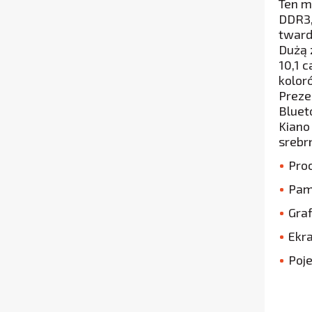
Ten m
DDR3,
tward
Dużą 
10,1 
kolor
Preze
Bluet
Kiano
srebr
Pro
Pam
Graf
Ekra
Poj