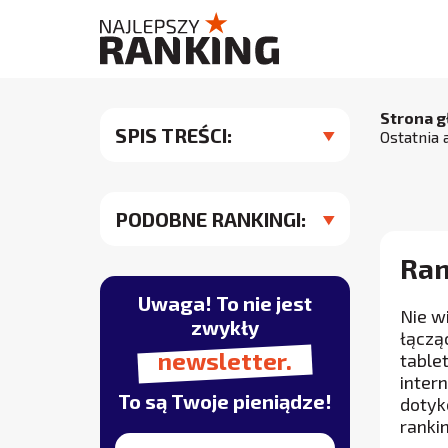
Strona 
SPIS TREŚCI:
Ostatnia 
PODOBNE RANKINGI:
Ran
Uwaga! To nie jest
Nie w
zwykły
łączą
newsletter.
table
inter
To są Twoje pieniądze!
dotyk
ranki