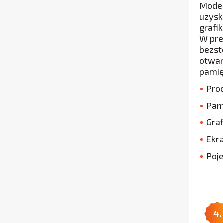
Model
uzysk
grafik
W pre
bezst
otwar
pamię
Pro
Pam
Graf
Ekra
Poj
4.