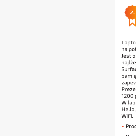
2.
Lapto
na po
Jest 
najlż
Surfa
pamię
zapew
Preze
1200 
W lap
Hello
WiFi.
Pro