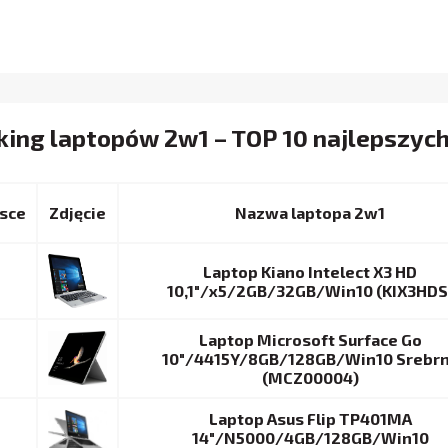
king laptopów 2w1 – TOP 10 najlepszyc
sce
Nazwa laptopa 2w1
Laptop Kiano Intelect X3 HD
10,1″/x5/2GB/32GB/Win10 (KIX3HDS
Laptop Microsoft Surface Go
10″/4415Y/8GB/128GB/Win10 Srebr
(MCZ00004)
Laptop Asus Flip TP401MA
14″/N5000/4GB/128GB/Win10