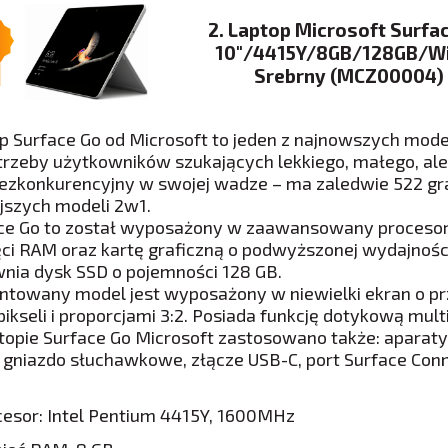
2. Laptop Microsoft Surfa
10″/4415Y/8GB/128GB/W
Srebrny (MCZ00004)
p Surface Go od Microsoft to jeden z najnowszych modeli
trzeby użytkowników szukających lekkiego, małego, al
bezkonkurencyjny w swojej wadze – ma zaledwie 522 gra
ejszych modeli 2w1.
ce Go to został wyposażony w zaawansowany procesor 
ci RAM oraz kartę graficzną o podwyższonej wydajności.
nia dysk SSD o pojemności 128 GB.
ntowany model jest wyposażony w niewielki ekran o prze
pikseli i proporcjami 3:2. Posiada funkcję dotykową mult
topie Surface Go Microsoft zastosowano także: aparaty
, gniazdo słuchawkowe, złącze USB-C, port Surface Conn
cesor: Intel Pentium 4415Y, 1600MHz