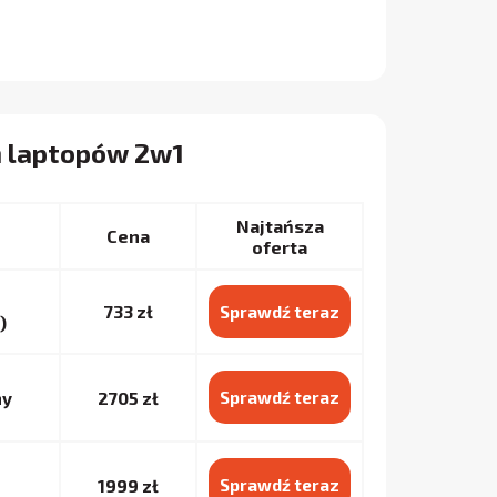
h laptopów 2w1
Najtańsza
Cena
oferta
733 zł
Sprawdź teraz
)
ny
2705 zł
Sprawdź teraz
1999 zł
Sprawdź teraz