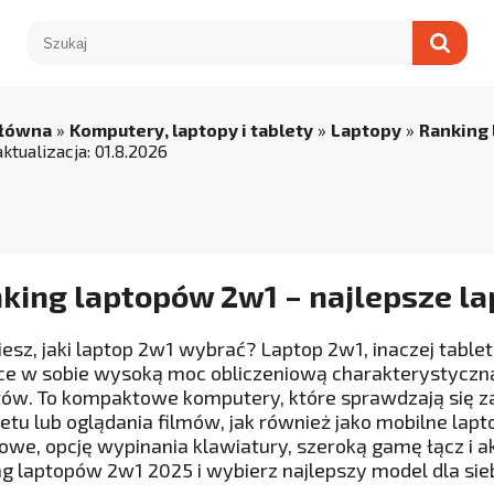
główna
»
Komputery, laptopy i tablety
»
Laptopy
»
Ranking
aktualizacja:
01
.
8
.
2026
king laptopów 2w1 – najlepsze la
iesz, jaki laptop 2w1 wybrać? Laptop 2w1, inaczej table
ce w sobie wysoką moc obliczeniową charakterystyczną 
tów. To kompaktowe komputery, które sprawdzają się z
netu lub oglądania filmów, jak również jako mobilne lapt
owe, opcję wypinania klawiatury, szeroką gamę łącz i a
ng laptopów 2w1 2025 i wybierz najlepszy model dla sie