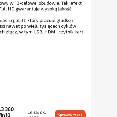
owy w 13-calowej obudowie. Taki efekt
 Full HD gwarantuje wysoką jakość
 ErgoLift, który pracuje gładko i
ci nawet po wielu tysiącach cyklów
h złącz, w tym USB, HDMI, czytnik kart
.3 360
Cena: ok.
in10
Sprawdź teraz