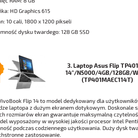
ięć RAM: 8 GB
ika: HD Graphics 615
n: 10 cali, 1800 x 1200 pikseli
emność dysku twardego: 128 GB SSD
3. Laptop Asus Flip TP4
14″/N5000/4GB/128GB/W
(TP401MAEC114T)
VivoBook Flip 14 to model dedykowany dla użytkowni
dze laptopa z dużym ekranem dotykowym. Doskonale spr
ch rozmiarów ekran gwarantuje maksymalną czytelność 
del wyposażony w wysokiej jakości procesor Intel Pe
ność podczas codziennego użytkowania. Duży dysk twa
hstronne zastosowanie.