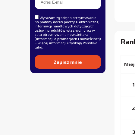
Wyrażam zgodę na otrzymywanie
na podany adres poczty elektronicznej
informacji handlowych dotyczących
usług i produktów własnych oraz w
celu otrzymywania newslettera
(informacji o promocjach i nowościach)
Ran
– więcej informacji uzyskają Państwo
tutaj
.
Miej
Alternative:
1
2
3