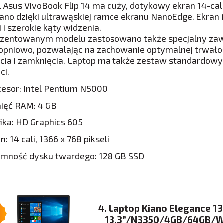
 Asus VivoBook Flip 14 ma duży, dotykowy ekran 14-cal
ano dzięki ultrawąskiej ramce ekranu NanoEdge. Ekran
i i szerokie kąty widzenia.
zentowanym modelu zastosowano także specjalny zawias
opniowo, pozwalając na zachowanie optymalnej trwałoś
cia i zamknięcia. Laptop ma także zestaw standardowyc
ci.
cesor: Intel Pentium N5000
ięć RAM: 4 GB
ika: HD Graphics 605
n: 14 cali, 1366 x 768 pikseli
emność dysku twardego: 128 GB SSD
4. Laptop Kiano Elegance 13
13,3”/N3350/4GB/64GB/W