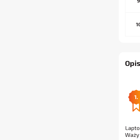
9
1
Opi
1.
Lapto
Waży 