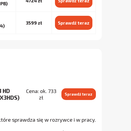
4724 zł
Sprawdź teraz
PB)
3599 zł
Sprawdź teraz
4)
3 HD
Cena: ok. 733
Sprawdź teraz
IX3HDS)
zł
 które sprawdza się w rozrywce i w pracy.