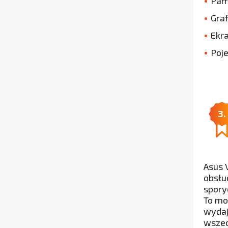
Pam
Graf
Ekra
Poj
3.
Asus 
obsłu
spory
To mo
wydaj
wszec