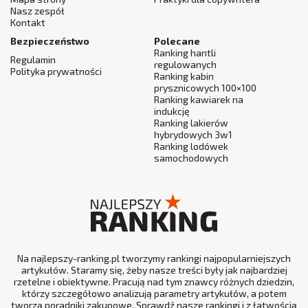
Nasz zespół
Kontakt
Bezpieczeństwo
Polecane
Ranking hantli
Regulamin
regulowanych
Polityka prywatności
Ranking kabin
prysznicowych 100×100
Ranking kawiarek na
indukcję
Ranking lakierów
hybrydowych 3w1
Ranking lodówek
samochodowych
Na najlepszy-ranking.pl tworzymy rankingi najpopularniejszych
artykułów. Staramy się, żeby nasze treści były jak najbardziej
rzetelne i obiektywne. Pracują nad tym znawcy różnych dziedzin,
którzy szczegółowo analizują parametry artykułów, a potem
tworzą poradniki zakupowe. Sprawdź nasze rankingi i z łatwością