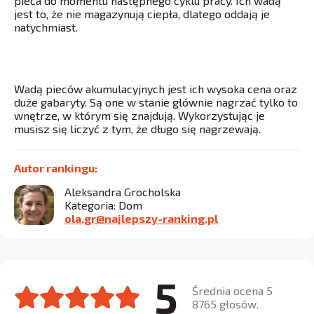
pieca do momentu następnego cyklu pracy. Ich wadą
jest to, że nie magazynują ciepła, dlatego oddają je
natychmiast.
Wadą pieców akumulacyjnych jest ich wysoka cena oraz
duże gabaryty. Są one w stanie głównie nagrzać tylko to
wnętrze, w którym się znajdują. Wykorzystując je
musisz się liczyć z tym, że długo się nagrzewają.
Autor rankingu:
Aleksandra Grocholska
Kategoria: Dom
ola.gr@najlepszy-ranking.pl
5
Średnia ocena 5
8765 głosów.