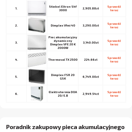
Stiebel Eltron Shf
Sprawdź 
1.
2,905.88zł
3000
teraz
Sprawdź 
2.
Dimplex Vfmi 40
3,290.00zł
teraz
Piec akumulacyjny
dynamiczny
Sprawdź 
3.
3,140.00zł
Dimplex VFE 20 K
teraz
2000W
Sprawdź 
4.
Thermoval TX 2500
224.66zł
teraz
Dimplex FSR 20
Sprawdź 
5.
6,749.00zł
GSK
teraz
Elektrotermia DOA
Sprawdź 
6.
2,949.54zł
20/E.B
teraz
Poradnik zakupowy pieca akumulacyjnego