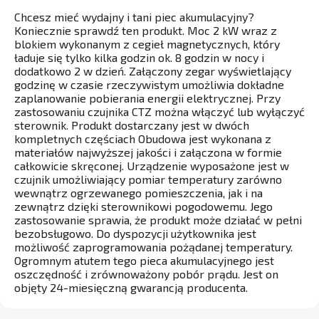
Chcesz mieć wydajny i tani piec akumulacyjny?
Koniecznie sprawdź ten produkt. Moc 2 kW wraz z
blokiem wykonanym z cegieł magnetycznych, który
ładuje się tylko kilka godzin ok. 8 godzin w nocy i
dodatkowo 2 w dzień. Załączony zegar wyświetlający
godzinę w czasie rzeczywistym umożliwia dokładne
zaplanowanie pobierania energii elektrycznej. Przy
zastosowaniu czujnika CTZ można włączyć lub wyłączyć
sterownik. Produkt dostarczany jest w dwóch
kompletnych częściach Obudowa jest wykonana z
materiałów najwyższej jakości i załączona w formie
całkowicie skręconej. Urządzenie wyposażone jest w
czujnik umożliwiający pomiar temperatury zarówno
wewnątrz ogrzewanego pomieszczenia, jak i na
zewnątrz dzięki sterownikowi pogodowemu. Jego
zastosowanie sprawia, że produkt może działać w pełni
bezobsługowo. Do dyspozycji użytkownika jest
możliwość zaprogramowania pożądanej temperatury.
Ogromnym atutem tego pieca akumulacyjnego jest
oszczędność i zrównoważony pobór prądu. Jest on
objęty 24-miesięczną gwarancją producenta.