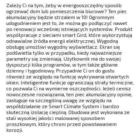
Zależy Ci na tym, żeby w energooszczędny sposób
ogrzewać dom lub pomieszczenia biurowe? Ten piec
akumulacyjny będzie strzałem w 10! Ogromnym
udogodnieniem jest to, że można go podłączyć nawet
po renowacji wcześniej istniejących systemów. Produkt
współpracuje z sieciami smart Gird, które wykorzystują
odnawialne źródła energii elektrycznej. Wygodną
obsługę umożliwi wygodny wyświetlacz. Ekran się
podświetla tylko w przypadku, kiedy najważniejsze
parametry się zmieniają. Użytkownik ma do swojej
dyspozycji kilka programów, w tym także główne
dzienny i tygodniowy. Przypadnie Ci on do gustu
również ze względu na funkcję wykrywania otwartych
okien. Inteligentne funkcje ograniczają straty termiczne,
co pozwala Ci na wymierne oszczędności. Jeżeli cenisz
nowoczesne rozwiązania, ten piec akumulacyjny opinie,
zasługuje na szczególną uwagę ze względu na
współdziałanie ze Smart Climate System i bardzo
skuteczną izolację cieplną. Obudowa jest wykonana ze
stali wysokiej jakości malowanej sposobem
proszkowym, który chroni przed powstawaniem
korozji.