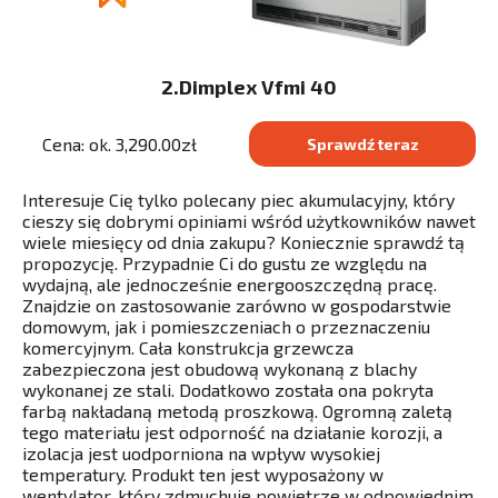
2.Dimplex Vfmi 40
Cena: ok. 3,290.00zł
Sprawdź teraz
Interesuje Cię tylko polecany piec akumulacyjny, który
cieszy się dobrymi opiniami wśród użytkowników nawet
wiele miesięcy od dnia zakupu? Koniecznie sprawdź tą
propozycję. Przypadnie Ci do gustu ze względu na
wydajną, ale jednocześnie energooszczędną pracę.
Znajdzie on zastosowanie zarówno w gospodarstwie
domowym, jak i pomieszczeniach o przeznaczeniu
komercyjnym. Cała konstrukcja grzewcza
zabezpieczona jest obudową wykonaną z blachy
wykonanej ze stali. Dodatkowo została ona pokryta
farbą nakładaną metodą proszkową. Ogromną zaletą
tego materiału jest odporność na działanie korozji, a
izolacja jest uodporniona na wpływ wysokiej
temperatury. Produkt ten jest wyposażony w
wentylator, który zdmuchuje powietrze w odpowiednim