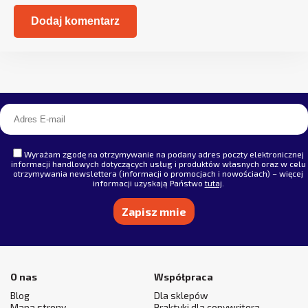
Alternative:
Wyrażam zgodę na otrzymywanie na podany adres poczty elektronicznej
informacji handlowych dotyczących usług i produktów własnych oraz w celu
otrzymywania newslettera (informacji o promocjach i nowościach) – więcej
informacji uzyskają Państwo
tutaj
.
Alternative:
O nas
Współpraca
Blog
Dla sklepów
Mapa strony
Praktyki dla copywritera