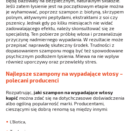
będą bazowały na bezpiecznym, naturalnym składzie.
Jeśli zatem łysienie jest na początkowym etapie można
je wyhamować, poprzez szampon z: biotyną, skrzypem
polnym, aktywnymi peptydami, ekstraktami z soi czy
pszenicy. Jednak gdy po kilku miesiącach nie widać
zadowalającego efektu, należy skonsultować się ze
specjalistą. Ten pobierze próbkę włosa i przeanalizuje
przyczynę nadmiernego wypadania. W rezultacie może
przepisać naprawdę skuteczny środek. Trudności z
dopasowaniem szamponu mogą być też spowodowane
psychicznym podłożem łysienia. Miewa na nie wpływ
również uporczywy oraz przewlekły stres.
Najlepsze szampony na wypadające włosy –
polecani producenci
Rozpatrując,
jaki szampon na wypadające włosy
kupić
można zdać się na dotychczasowe doświadczenia
albo ogólną popularność marki. Producentami,
cieszącymi się dobrą renomą są między innymi:
L’Biotica,