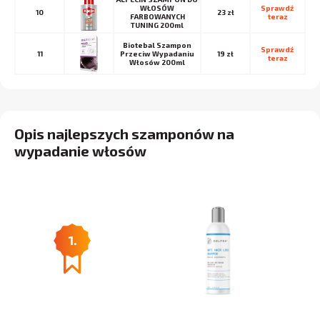
WŁOSÓW
Sprawdź 
10
23 zł
FARBOWANYCH
teraz
TUNING 200ml
Biotebal Szampon
Sprawdź 
11
Przeciw Wypadaniu
19 zł
teraz
Włosów 200ml
Opis najlepszych szamponów na
wypadanie włosów
1.