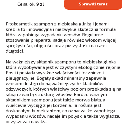
Cena: ok. 9 zł
Sprawdź teraz
Fitokosmetik szampon z niebieską glinką i jonami
srebra to innowacyjna i niezwykle skuteczna formuła,
która zapobiega wypadaniu włosów. Regularne
stosowanie preparatu nadaje również włosom więcej
sprężystości, objętości oraz puszystości na całej
długości.
Najważniejszy składnik szamponu to niebieska glinka,
która wydobywana jest w czystym ekologicznie rejonie
Rosji i posiada wyraźne właściwości lecznicze i
pielęgnacyjne. Bogaty skład mineralny zapewnia
włosom dostęp do najważniejszych składników
odżywczych, których właściwy poziom przekłada się na
silną i zwartą strukturę włosów. Bardzo ważnym
składnikiem szamponu jest także morwa biała, a
właściwie wyciąg z jej korzenia. Ta roślina jest
doskonałym humektantem, co oznacza, że zapobiega
wypadaniu włosów, nadaje im połysk, a także wygładza,
oczyszcza i nawilża.