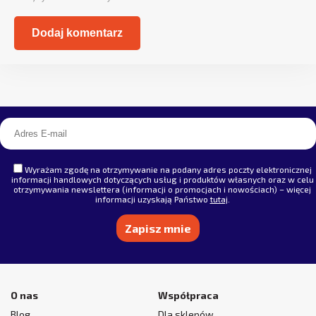
Alternative:
Wyrażam zgodę na otrzymywanie na podany adres poczty elektronicznej
informacji handlowych dotyczących usług i produktów własnych oraz w celu
otrzymywania newslettera (informacji o promocjach i nowościach) – więcej
informacji uzyskają Państwo
tutaj
.
Alternative:
O nas
Współpraca
Blog
Dla sklepów