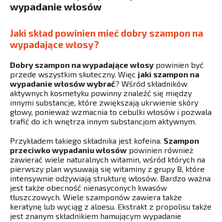
wypadanie włosów
Jaki skład powinien mieć dobry szampon na
wypadające włosy?
Dobry szampon na wypadające włosy
powinien być
przede wszystkim skuteczny. Więc
jaki szampon na
wypadanie włosów wybrać
? Wśród składników
aktywnych kosmetyku powinny znaleźć się między
innymi substancje, które zwiększają ukrwienie skóry
głowy, ponieważ wzmacnia to cebulki włosów i pozwala
trafić do ich wnętrza innym substancjom aktywnym.
Przykładem takiego składnika jest kofeina.
Szampon
przeciwko wypadaniu włosów
powinien również
zawierać wiele naturalnych witamin, wśród których na
pierwszy plan wysuwają się witaminy z grupy B, które
intensywnie odżywiają strukturę włosów. Bardzo ważna
jest także obecność nienasyconych kwasów
tłuszczowych. Wiele szamponów zawiera także
keratynę lub wyciąg z aloesu. Ekstrakt z propolisu także
jest znanym składnikiem hamującym wypadanie