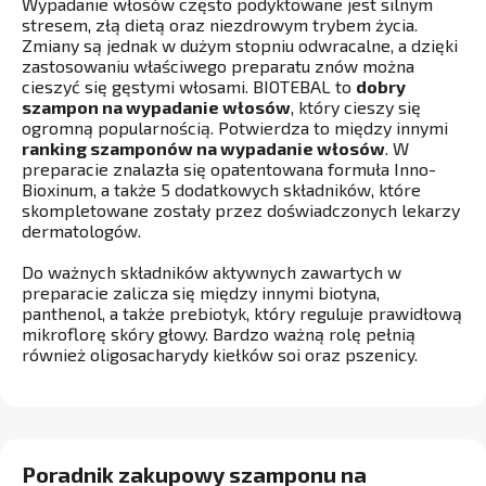
Wypadanie włosów często podyktowane jest silnym
stresem, złą dietą oraz niezdrowym trybem życia.
Zmiany są jednak w dużym stopniu odwracalne, a dzięki
zastosowaniu właściwego preparatu znów można
cieszyć się gęstymi włosami. BIOTEBAL to
dobry
szampon na wypadanie włosów
, który cieszy się
ogromną popularnością. Potwierdza to między innymi
ranking szamponów na wypadanie włosów
. W
preparacie znalazła się opatentowana formuła Inno-
Bioxinum, a także 5 dodatkowych składników, które
skompletowane zostały przez doświadczonych lekarzy
dermatologów.
Do ważnych składników aktywnych zawartych w
preparacie zalicza się między innymi biotyna,
panthenol, a także prebiotyk, który reguluje prawidłową
mikroflorę skóry głowy. Bardzo ważną rolę pełnią
również oligosacharydy kiełków soi oraz pszenicy.
Poradnik zakupowy szamponu na