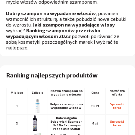
mycie włosów odpowiednim szamponem.
Dobry szampon na wypadanie włosów
, powinien
wzmocnić ich strukturę, a także pobudzić nowe cebulki
do wzrostu.
Jaki szampon na wypadające włosy
wybrać?
Ranking szamponów przeciwko
wypadającym włosom 2023
pozwoli porównać ze
sobą kosmetyki poszczególnych marek i wybrać te
najlepsze.
Ranking najlepszych produktów
Nazwa szamponu na
Najtańsza
Miejsce
Cena
wypadanie włosów
oferta
Delpos – szampon na
Sprawdź 
1
119 zł
wypadanie włosów
teraz
Babcia Agafia
Syberyjski Szampon
Sprawdź 
2
6 zł
Nr 1 Na Cedrowym
teraz
Propolisie 550Ml