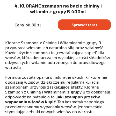
4. KLORANE szampon na bazie chininy i
witamin z grupy B 400ml
Cena: ok. 38 zł
Sprawdź teraz
Klorane Szampon z Chininą i Witaminami z grupy B
przywraca włosom ich naturalną siłę oraz witalność.
Każde użycie szamponu to „rewitalizująca kąpiel” dla
włosów, która dostarcza im wysokiej jakości składników
odżywczych i witamin potrzebnych do prawidłowego
wzrostu.
Formuła została oparta o naturalne składniki, które nie
obciążają włosów, dzięki czemu regularna kuracja
szamponem przynosi zaskakujące efekty. Klorane
Szampon z Chininą i Witaminami z grupy B to doskonałą
odpowiedź na pytanie o to,
jaki szampon przeciw
wypadaniu włosów kupić
. Ten kosmetyk zapobiega
przedwczesnemu wypadaniu włosów, jednocześnie
stymulując cebulki nowych włosów do wzrostu.