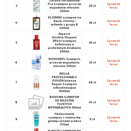
Zdrovit Skrzypovita
Pro Szampon przeciw
Sprawdź 
3
20 zł
wypadaniu włosów
teraz
200ml
KLORANE szampon na
bazie chininy i
Sprawdź 
4
38 zł
witamin z grupy B
teraz
400ml
Alpecin
Double/Doppel
Effect szampon
Sprawdź 
5
30 zł
kofeinowy o
teraz
podwójnym działaniu
200ml
NOVOXIDYL Szampon
Sprawdź 
6
przeciw wypadaniu
25 zł
teraz
włosów 200ml
WELLA
PROFESSIONALS
FUSION Intense
Sprawdź 
7
68 zł
Repair Szampon
teraz
odbudowujący
1000ml
BIOXSINE SzAMPON
DO WŁOSÓW
Sprawdź 
8
24 zł
TŁUSTYCH
teraz
WYPADAJĄCYCH 300ml
Fitokosmetik
szampon z niebieską
Sprawdź 
9
9 zł
glinką i jonami srebra
teraz
270ml
ALPECIN SZAMPON DO