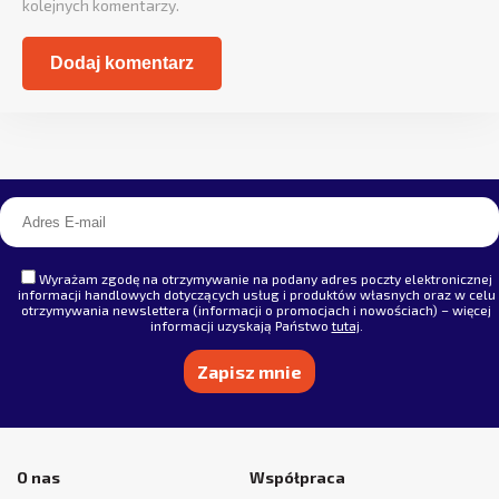
kolejnych komentarzy.
Alternative:
Wyrażam zgodę na otrzymywanie na podany adres poczty elektronicznej
informacji handlowych dotyczących usług i produktów własnych oraz w celu
otrzymywania newslettera (informacji o promocjach i nowościach) – więcej
informacji uzyskają Państwo
tutaj
.
Alternative:
O nas
Współpraca