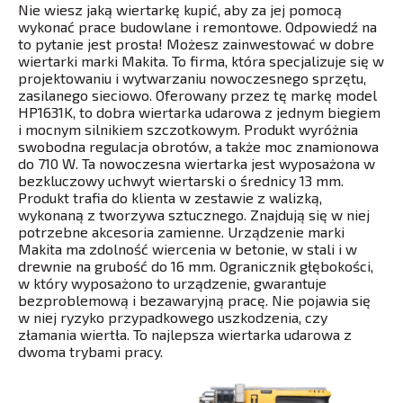
Nie wiesz jaką wiertarkę kupić, aby za jej pomocą
wykonać prace budowlane i remontowe. Odpowiedź na
to pytanie jest prosta! Możesz zainwestować w dobre
wiertarki marki Makita. To firma, która specjalizuje się w
projektowaniu i wytwarzaniu nowoczesnego sprzętu,
zasilanego sieciowo. Oferowany przez tę markę model
HP1631K, to dobra wiertarka udarowa z jednym biegiem
i mocnym silnikiem szczotkowym. Produkt wyróżnia
swobodna regulacja obrotów, a także moc znamionowa
do 710 W. Ta nowoczesna wiertarka jest wyposażona w
bezkluczowy uchwyt wiertarski o średnicy 13 mm.
Produkt trafia do klienta w zestawie z walizką,
wykonaną z tworzywa sztucznego. Znajdują się w niej
potrzebne akcesoria zamienne. Urządzenie marki
Makita ma zdolność wiercenia w betonie, w stali i w
drewnie na grubość do 16 mm. Ogranicznik głębokości,
w który wyposażono to urządzenie, gwarantuje
bezproblemową i bezawaryjną pracę. Nie pojawia się
w niej ryzyko przypadkowego uszkodzenia, czy
złamania wiertła. To najlepsza wiertarka udarowa z
dwoma trybami pracy.