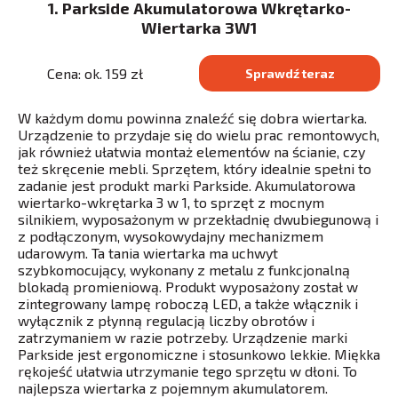
1. Parkside Akumulatorowa Wkrętarko-
Wiertarka 3W1
Cena: ok. 159 zł
Sprawdź teraz
W każdym domu powinna znaleźć się dobra wiertarka.
Urządzenie to przydaje się do wielu prac remontowych,
jak również ułatwia montaż elementów na ścianie, czy
też skręcenie mebli. Sprzętem, który idealnie spełni to
zadanie jest produkt marki Parkside. Akumulatorowa
wiertarko-wkrętarka 3 w 1, to sprzęt z mocnym
silnikiem, wyposażonym w przekładnię dwubiegunową i
z podłączonym, wysokowydajny mechanizmem
udarowym. Ta tania wiertarka ma uchwyt
szybkomocujący, wykonany z metalu z funkcjonalną
blokadą promieniową. Produkt wyposażony został w
zintegrowany lampę roboczą LED, a także włącznik i
wyłącznik z płynną regulacją liczby obrotów i
zatrzymaniem w razie potrzeby. Urządzenie marki
Parkside jest ergonomiczne i stosunkowo lekkie. Miękka
rękojeść ułatwia utrzymanie tego sprzętu w dłoni. To
najlepsza wiertarka z pojemnym akumulatorem.