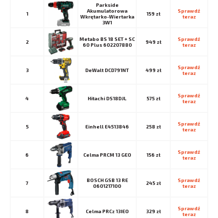
Parkside
Akumulatorowa
Sprawdź 
1
159 zł
Wkrętarko-Wiertarka
teraz
3W1
Metabo BS 18 SET + SC
Sprawdź 
2
949 zł
60 Plus 602207880
teraz
Sprawdź 
3
DeWalt DCD791NT
499 zł
teraz
Sprawdź 
4
Hitachi DS18DJL
575 zł
teraz
Sprawdź 
5
Einhell E4513846
258 zł
teraz
Sprawdź 
6
Celma PRCM 13 GEO
156 zł
teraz
BOSCH GSB 13 RE
Sprawdź 
7
245 zł
0601217100
teraz
Sprawdź 
8
Celma PRCz 13IEO
329 zł
teraz