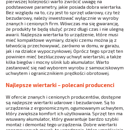
pierwszej kolejności warto zwrócić uwagę na
podstawowe parametry, jakie posiada dobra wiertarka.
Bez względu na to, czy jest to sprzęt udarowy, czy też
bezudarowy, należy inwestować wyłącznie w wyroby
znanych i cenionych firm. Wówczas ma się gwarancję,
że produkty te będą służyć przez długi czas i nie ulegną
awarii. Najlepsza wiertarka to urządzenie, które musi
mieć kompaktowe wymiary, dzięki czemu można ją z
łatwością przechowywać, zarówno w domu, w garażu,
jak i na działce wypoczynkowej. Oprócz tego sprzęt ten
powinien mieć bezkluczowy uchwyt wiertarski, a także
kilka biegów i mocny silnik lub akumulator. Warto
zastanowić się nad wyborem wyrobu z samouciskowym
uchwytem i ogranicznikiem prędkości obrotowej.
Najlepsze wiertarki – polecani producenci
W ofercie znanych i cenionych producentów, dostępne
są najlepsze wiertarki udarowe i bezudarowe. Są to
urządzenia z ergonomicznym, ogumowanym uchwytem,
który zwiększa komfort ich użytkowania. Sprzęt ten ma
wsuwany akumulator, który gwarantuje bardzo szybki
montaż i demontaż tego urządzenia. Dobre wiertarki
renomowanych marek, to urządzenia, które umożliwiają