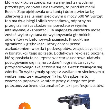
który od kilku sezonów, uznawany jest za wydajny,
przystępny cenowo i niezawodny, to produkt marki
Bosch. Zaprojektowała ona tanią i dobrą wiertarkę
udarową z zasilaniem sieciowym o mocy 600 W. Sprzęt
ten ma dwa biegi i silnik szczotkowy, odporny na
przegrzanie i uszkodzenia, powstałe w wyniku
intensywnej eksploatacji. Ta najlepsza wiertarka może
zostać wykorzystana do wykonywania głębokich
odwiertów w betonowych ścianach. Produkt ma
ogranicznik głębokości, który chroni przed
uszkodzeniem wiertła i podzespołów, znajdujących się
w konstrukcji tego sprzętu. Dodatkowa rękojeść boczna,
którą posiada ta najlepsza wiertarka udarowa, ułatwia
posługiwanie się nią na co dzień i ogranicza ryzyko
przypadkowego skaleczenia się na skutek zsunięcia się
wiertła. To wytrzymały sprzęt z zasilaniem sieciowym o
wadze nieprzekraczającej 1,7 kg. Urządzenie to
znacząco poprawia komfort pracy, dlatego też jest
polecane, zarówno dla amatorów, jak i profesjonalistów.
8.