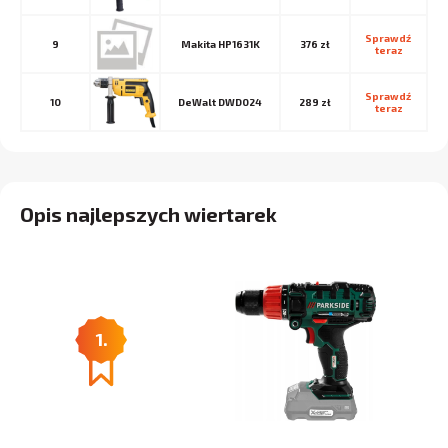
Sprawdź 
9
Makita HP1631K
376 zł
teraz
Sprawdź 
10
DeWalt DWD024
289 zł
teraz
Opis najlepszych wiertarek
1.