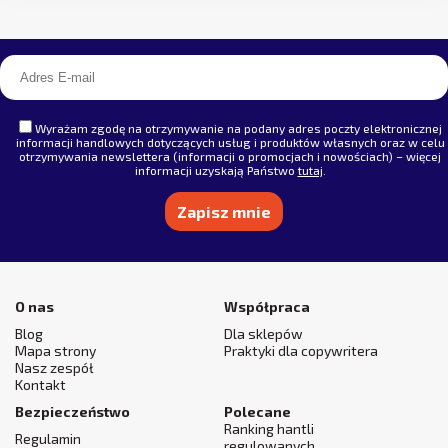
Wyrażam zgodę na otrzymywanie na podany adres poczty elektronicznej
informacji handlowych dotyczących usług i produktów własnych oraz w celu
otrzymywania newslettera (informacji o promocjach i nowościach) – więcej
informacji uzyskają Państwo
tutaj
.
Alternative:
O nas
Współpraca
Blog
Dla sklepów
Mapa strony
Praktyki dla copywritera
Nasz zespół
Kontakt
Bezpieczeństwo
Polecane
Ranking hantli
Regulamin
regulowanych