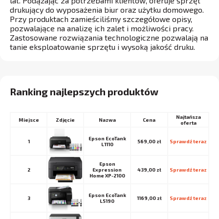
lat. Podążając za potrzebami klientów, oferuje sprzęt
drukujący do wyposażenia biur oraz użytku domowego.
Przy produktach zamieściliśmy szczegółowe opisy,
pozwalające na analizę ich zalet i możliwości pracy.
Zastosowane rozwiązania technologiczne pozwalają na
tanie eksploatowanie sprzętu i wysoką jakość druku.
Ranking najlepszych produktów
Najtańsza
Miejsce
Nazwa
Cena
oferta
Epson EcoTank
1
569,00 zł
Sprawdź teraz
L1110
Epson
2
Expression
439,00 zł
Sprawdź teraz
Home XP-2100
Epson EcoTank
3
1169,00 zł
Sprawdź teraz
L5190