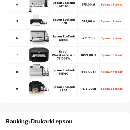
Epson EcoTank
4
575,00 zł
Sprawdź teraz
M1120
Epson EcoTank
5
525,00 zł
Sprawdź teraz
L120
Epson EcoTank
6
431,73 zł
Sprawdź teraz
M1100
Epson
7
WorkForce WF-
1049,00 zł
Sprawdź teraz
7210DTW
Epson EcoTank
8
649,00 zł
Sprawdź teraz
M1140
Epson EcoTank
9
1279,00 zł
Sprawdź teraz
L805
Ranking: Drukarki epson