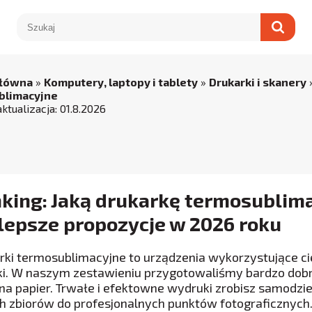
główna
»
Komputery, laptopy i tablety
»
Drukarki i skanery
blimacyjne
aktualizacja:
01
.
8
.
2026
king: Jaką drukarkę termosublim
lepsze propozycje w 2026 roku
rki termosublimacyjne to urządzenia wykorzystujące ci
ki. W naszym zestawieniu przygotowaliśmy bardzo dobre 
 na papier. Trwałe i efektowne wydruki zrobisz samodz
h zbiorów do profesjonalnych punktów fotograficznych. S