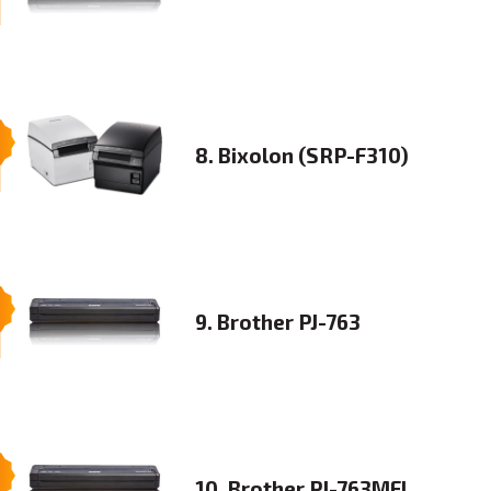
8. Bixolon (SRP-F310)
9. Brother PJ-763
.
10. Brother PJ-763MFI