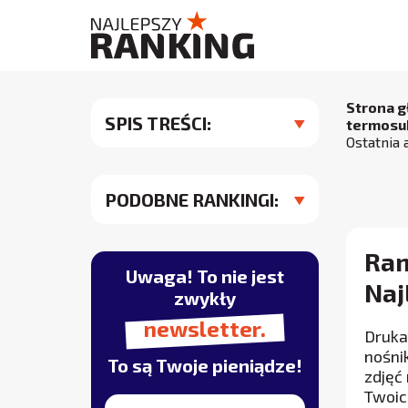
Strona 
SPIS TREŚCI:
termosu
Ostatnia 
PODOBNE RANKINGI:
Ran
Uwaga! To nie jest
Naj
zwykły
newsletter.
Druka
nośni
To są Twoje pieniądze!
zdjęć
Twoic