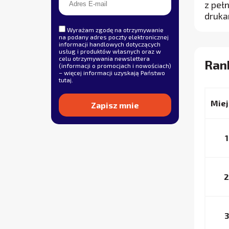
z peł
druka
Wyrażam zgodę na otrzymywanie
na podany adres poczty elektronicznej
informacji handlowych dotyczących
usług i produktów własnych oraz w
celu otrzymywania newslettera
Ran
(informacji o promocjach i nowościach)
– więcej informacji uzyskają Państwo
tutaj
.
Miej
Alternative:
1
2
3