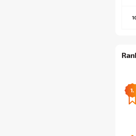
1
Ran
1.