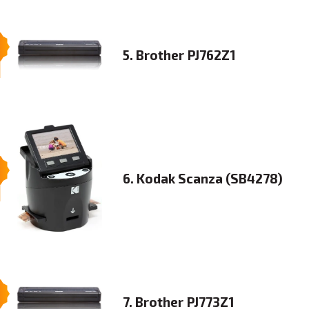
5. Brother PJ762Z1
6. Kodak Scanza (SB4278)
7. Brother PJ773Z1