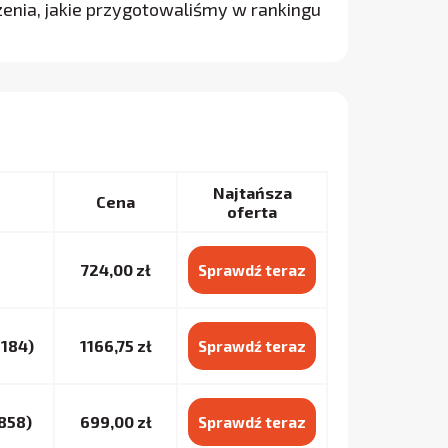
enia, jakie przygotowaliśmy w rankingu
Najtańsza
Cena
oferta
724,00 zł
Sprawdź teraz
184)
1166,75 zł
Sprawdź teraz
858)
699,00 zł
Sprawdź teraz