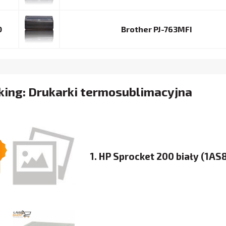
0
Brother PJ-763MFI
king: Drukarki termosublimacyjna
1. HP Sprocket 200 biały (1AS