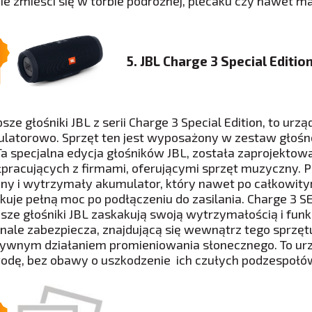
nie zmieści się w torbie podróżnej, plecaku czy nawet ma
5. JBL Charge 3 Special Editio
psze głośniki JBL z serii Charge 3 Special Edition, to u
latorowo. Sprzęt ten jest wyposażony w zestaw głośn
Ta specjalna edycja głośników JBL, została zaprojektow
pracujących z firmami, oferującymi sprzęt muzyczny. 
ny i wytrzymały akumulator, który nawet po całkowit
kuje pełną moc po podłączeniu do zasilania. Charge 3 S
psze głośniki JBL zaskakują swoją wytrzymałością i fun
nale zabezpiecza, znajdującą się wewnątrz tego sprzętu,
ywnym działaniem promieniowania słonecznego. To urz
odę, bez obawy o uszkodzenie ich czułych podzespołó