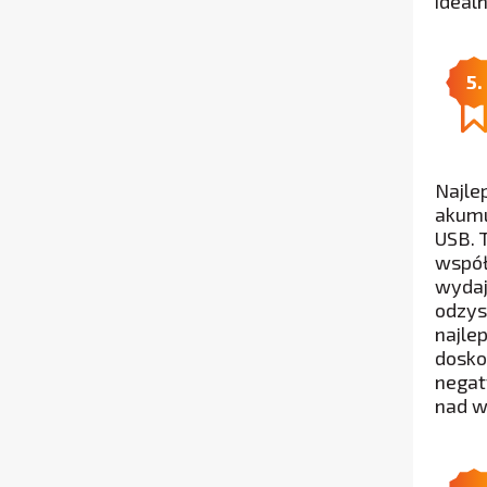
ideal
5.
Najle
akumu
USB. 
współ
wydaj
odzys
najle
dosko
negat
nad w