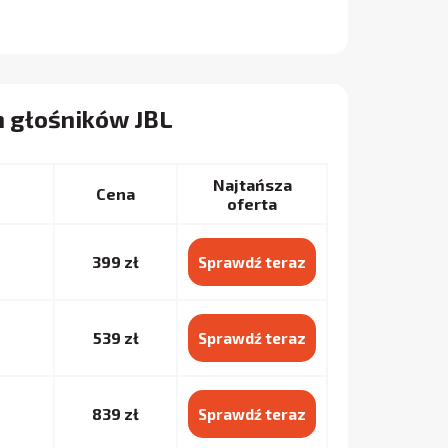
h głośników JBL
Najtańsza
Cena
oferta
399 zł
Sprawdź teraz
539 zł
Sprawdź teraz
839 zł
Sprawdź teraz