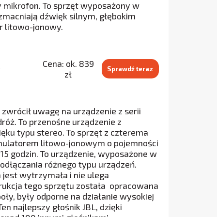
y mikrofon. To sprzęt wyposażony w
zmacniają dźwięk silnym, głębokim
r litowo-jonowy.
Cena: ok. 839
y
Sprawdź teraz
zł
ś zwrócił uwagę na urządzenie z serii
dróż. To przenośne urządzenie z
ięku typu stereo. To sprzęt z czterema
mulatorem litowo-jonowym o pojemności
 15 godzin. To urządzenie, wyposażone w
podłączania różnego typu urządzeń.
jest wytrzymała i nie ulega
trukcja tego sprzętu została opracowana
oły, były odporne na działanie wysokiej
n najlepszy głośnik JBL, dzięki