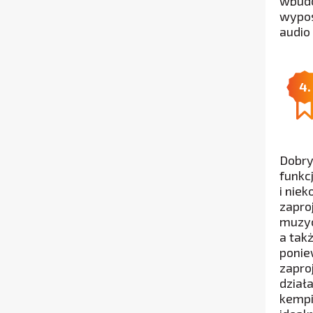
wbudo
wypos
audio
4.
Dobry
funkc
i nie
zapro
muzyc
a tak
ponie
zapro
dział
kempi