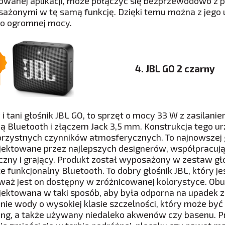
wanej aplikacji, może połączyć się bezprzewodowo z p
ażonymi w tę samą funkcję. Dzięki temu można z jego
 o ogromnej mocy.
4. JBL GO 2 czarny
 i tani głośnik JBL GO, to sprzęt o mocy 33 W z zasi
ją Bluetooth i złączem Jack 3,5 mm. Konstrukcja tego u
korzystnych czynników atmosferycznych. To najnowszej g
jektowane przez najlepszych designerów, współpracując
zny i grający. Produkt został wyposażony w zestaw 
że funkcjonalny Bluetooth. To dobry głośnik JBL, który
waż jest on dostępny w zróżnicowanej kolorystyce. Ob
jektowana w taki sposób, aby była odporna na upadek z
anie wody o wysokiej klasie szczelności, który może być
ng, a także używany niedaleko akwenów czy basenu. 