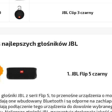
0
JBL Clip 3 czarny
 najlepszych głośników JBL
1. JBL Flip 5 czarny
 głośniki JBL z serii Flip 5, to przenośne urządzenia o
dają one wbudowany Bluetooth i są odporne na zachl
iają podłączenie tego urządzenia do dowolnie wybraneg
tu. Najlepsze głośniki JBL gwarantują doskonałą jakoś