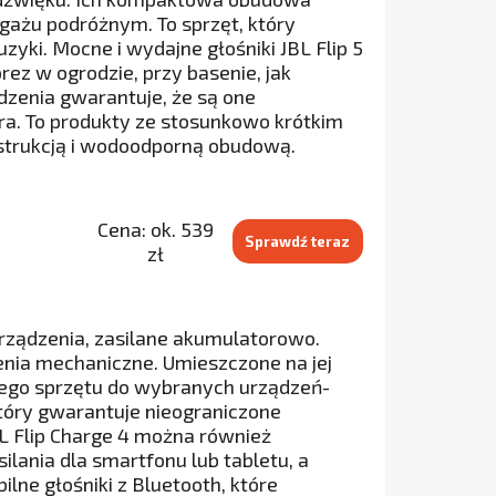
gażu podróżnym. To sprzęt, który
ki. Mocne i wydajne głośniki JBL Flip 5
rez w ogrodzie, przy basenie, jak
dzenia gwarantuje, że są one
a. To produkty ze stosunkowo krótkim
strukcją i wodoodporną obudową.
Cena: ok. 539
Sprawdź teraz
zł
urządzenia, zasilane akumulatorowo.
enia mechaniczne. Umieszczone na jej
 tego sprzętu do wybranych urządzeń-
 który gwarantuje nieograniczone
BL Flip Charge 4 można również
lania dla smartfonu lub tabletu, a
ne głośniki z Bluetooth, które