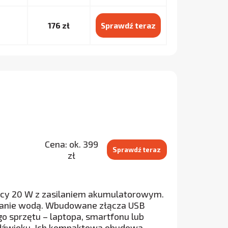
176 zł
Sprawdź teraz
Cena: ok. 399
Sprawdź teraz
zł
 mocy 20 W z zasilaniem akumulatorowym.
apanie wodą. Wbudowane złącza USB
o sprzętu – laptopa, smartfonu lub
ć dźwięku. Ich kompaktowa obudowa