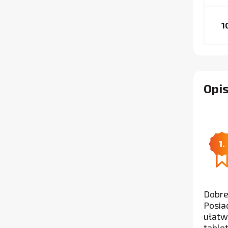
1
Opis
1.
Dobre
Posia
ułatw
table