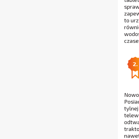
spraw
zapew
to ur
równi
wodos
czase
2.
Nowoc
Posia
tylne
telew
odtwa
trakt
nawet