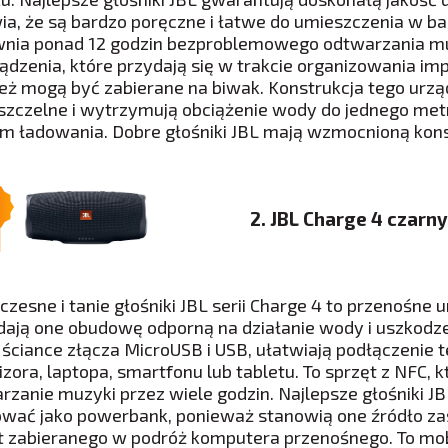
ia, że są bardzo poręczne i łatwe do umieszczenia w ba
nia ponad 12 godzin bezproblemowego odtwarzania muzy
ządzenia, które przydają się w trakcie organizowania imp
eż mogą być zabierane na biwak. Konstrukcja tego urzą
zczelne i wytrzymują obciążenie wody do jednego metr
m ładowania. Dobre głośniki JBL mają wzmocnioną kon
2. JBL Charge 4 czarny
zesne i tanie głośniki JBL serii Charge 4 to przenośne 
dają one obudowę odporną na działanie wody i uszkodz
j ściance złącza MicroUSB i USB, ułatwiają podłączenie
izora, laptopa, smartfonu lub tabletu. To sprzęt z NFC,
rzanie muzyki przez wiele godzin. Najlepsze głośniki J
ować jako powerbank, ponieważ stanowią one źródło zasi
 zabieranego w podróż komputera przenośnego. To mobil