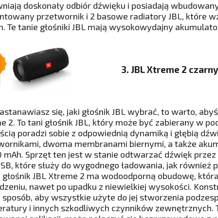
niają doskonały odbiór dźwięku i posiadają wbudowan
ntowany przetwornik i 2 basowe radiatory JBL, które w
. Te tanie głośniki JBL mają wysokowydajny akumulato
3. JBL Xtreme 2 czarn
zastanawiasz się, jaki głośnik JBL wybrać, to warto, aby
e 2. To tani głośnik JBL, który może być zabierany w po
ścią poradzi sobie z odpowiednią dynamiką i głębią dźw
wornikami, dwoma membranami biernymi, a także aku
 mAh. Sprzęt ten jest w stanie odtwarzać dźwięk przez
USB, które służy do wygodnego ładowania, jak również 
 głośnik JBL Xtreme 2 ma wodoodporną obudowę, która 
dzeniu, nawet po upadku z niewielkiej wysokości. Kons
i sposób, aby wszystkie użyte do jej stworzenia podzesp
ratury i innych szkodliwych czynników zewnętrznych. Te