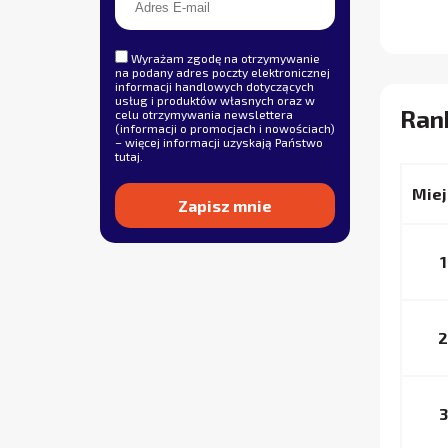
Wyrażam zgodę na otrzymywanie
na podany adres poczty elektronicznej
informacji handlowych dotyczących
usług i produktów własnych oraz w
Rank
celu otrzymywania newslettera
(informacji o promocjach i nowościach)
– więcej informacji uzyskają Państwo
tutaj
.
Miej
Alternative:
1
2
3