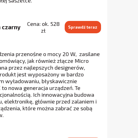
łej saszetce.
Cena: ok. 528
n czarny
Sprawdź teraz
zł
rządzenia przenośne o mocy 20 W, zasilane
omówiący, jak również złącze Micro
ana przez najlepszych designerów,
Produkt jest wyposażony w bardzo
ym wyładowaniu, błyskawicznie
E to nowa generacja urządzeń. Te
kcjonalnością. Ich innowacyjna budowa
 elektronikę, głównie przed zalaniem i
ądzenia, które można zabrać ze sobą
w.