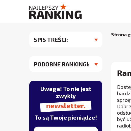
Strona 
SPIS TREŚCI:
PODOBNE RANKINGI:
Ran
Dostę
Uwaga! To nie jest
bardz
zwykły
sprzę
newsletter.
Dobre
odsłu
To są Twoje pieniądze!
być u
radio