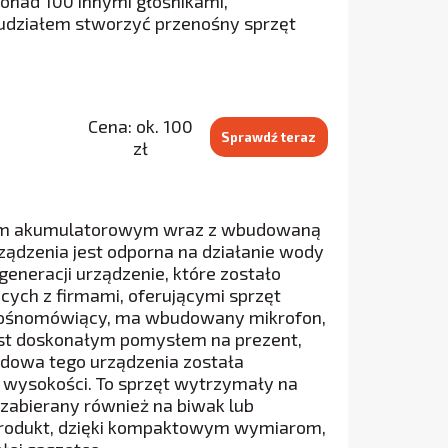
onad 100 innymi głośnikami,
 udziałem stworzyć przenośny sprzęt
Cena: ok. 100
Sprawdź teraz
zł
laniem akumulatorowym wraz z wbudowaną
rządzenia jest odporna na działanie wody
eneracji urządzenie, które zostało
ych z firmami, oferującymi sprzęt
głośnomówiący, ma wbudowany mikrofon,
 jest doskonałym pomysłem na prezent,
udowa tego urządzenia została
 wysokości. To sprzęt wytrzymały na
 zabierany również na biwak lub
Produkt, dzięki kompaktowym wymiarom,