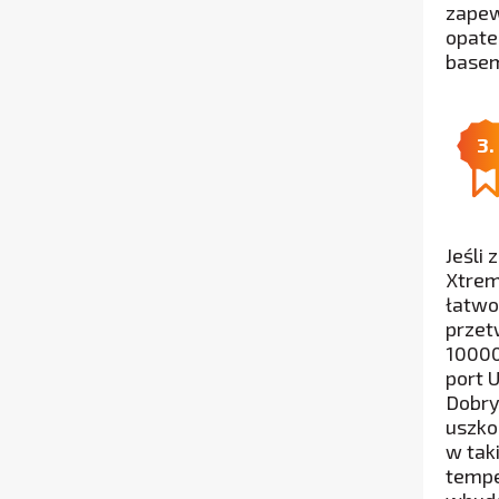
zapew
opate
basem
3.
Jeśli 
Xtrem
łatwo
przet
10000
port 
Dobry
uszko
w tak
tempe