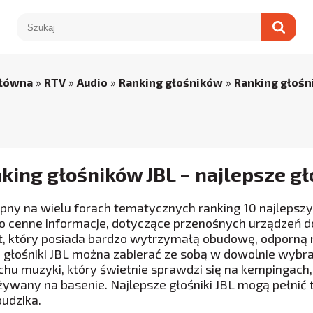
główna
»
RTV
»
Audio
»
Ranking głośników
»
Ranking głośn
king głośników JBL – najlepsze gł
pny na wielu forach tematycznych ranking 10 najlepszy
o cenne informacje, dotyczące przenośnych urządzeń d
t, który posiada bardzo wytrzymałą obudowę, odporną n
 głośniki JBL można zabierać ze sobą w dowolnie wybran
chu muzyki, który świetnie sprawdzi się na kempingac
żywany na basenie. Najlepsze głośniki JBL mogą pełnić
budzika.