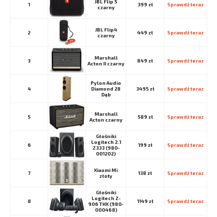
JBL Flip 5
1
399 zł
Sprawdź teraz
czarny
JBL Flip4
2
449 zł
Sprawdź teraz
czarny
Marshall
3
849 zł
Sprawdź teraz
Acton II czarny
Pylon Audio
4
Diamond 28
3495 zł
Sprawdź teraz
Dąb
Marshall
5
589 zł
Sprawdź teraz
Acton czarny
Głośniki
Logitech 2.1
6
199 zł
Sprawdź teraz
Z333 (980-
001202)
Xiaomi Mi
7
138 zł
Sprawdź teraz
złoty
Głośniki
Logitech Z-
8
1149 zł
Sprawdź teraz
906 THX (980-
000468)