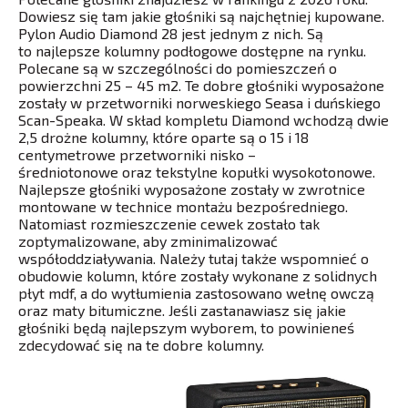
Dowiesz się tam jakie głośniki są najchętniej kupowane.
Pylon Audio Diamond 28 jest jednym z nich. Są
to najlepsze kolumny podłogowe dostępne na rynku.
Polecane są w szczególności do pomieszczeń o
powierzchni 25 – 45 m2. Te dobre głośniki wyposażone
zostały w przetworniki norweskiego Seasa i duńskiego
Scan-Speaka. W skład kompletu Diamond wchodzą dwie
2,5 drożne kolumny, które oparte są o 15 i 18
centymetrowe przetworniki nisko –
średniotonowe oraz tekstylne kopułki wysokotonowe.
Najlepsze głośniki wyposażone zostały w zwrotnice
montowane w technice montażu bezpośredniego.
Natomiast rozmieszczenie cewek zostało tak
zoptymalizowane, aby zminimalizować
współoddziaływania. Należy tutaj także wspomnieć o
obudowie kolumn, które zostały wykonane z solidnych
płyt mdf, a do wytłumienia zastosowano wełnę owczą
oraz maty bitumiczne. Jeśli zastanawiasz się jakie
głośniki będą najlepszym wyborem, to powinieneś
zdecydować się na te dobre kolumny.