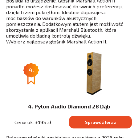
posiada to urządzenie. Głośnik Marshall Action II
ponadto możesz dostosować do swoich preferencji,
dzięki trzem pokrętłom. Idealnie dopasujesz
moc bassów do warunków akustycznych
pomieszczenia. Dodatkowym atutem jest możliwość
skorzystania z aplikacji Marshall Bluetooth, która
umożliwia dokładną kontrolę dźwięku.
Wybierz najlepszy głośnik Marshall Action II.
4.
4. Pylon Audio Diamond 28 Dąb
Cena: ok. 3495 zł
Sprawdź teraz
Polecane głośniki znajdziesz w rankingu z 2026 roku.