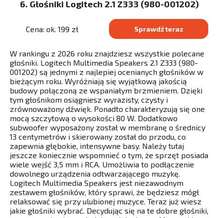
6. Głośniki Logitech 2.1 Z333 (980-001202)
Cena: ok. 199 zł
Sprawdź teraz
W rankingu z 2026 roku znajdziesz wszystkie polecane
głośniki. Logitech Multimedia Speakers 2.1 Z333 (980-
001202) są jednymi z najlepiej ocenianych głośników w
bieżącym roku. Wyróżniają się wyjątkową jakością
budowy połączoną ze wspaniałym brzmieniem. Dzięki
tym głośnikom osiągniesz wyrazisty, czysty i
zrównoważony dźwięk. Ponadto charakteryzują się one
mocą szczytową o wysokości 80 W. Dodatkowo
subwoofer wyposażony został w membranę o średnicy
13 centymetrów i skierowany został do przodu, co
zapewnia głębokie, intensywne basy. Należy tutaj
jeszcze koniecznie wspomnieć o tym, że sprzęt posiada
wiele wejść 3,5 mm i RCA. Umożliwia to podłączenie
dowolnego urządzenia odtwarzającego muzykę.
Logitech Multimedia Speakers jest niezawodnym
zestawem głośników, który sprawi, że będziesz mógł
relaksować się przy ulubionej muzyce. Teraz już wiesz
jakie głośniki wybrać. Decydując się na te dobre głośniki,