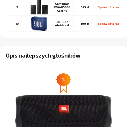
Samsung
9
SWA-8500S
525 zł
Sprawdź teraz
Czarny
JBL GO 2
10
100 zł
Sprawdź teraz
niebieski
Opis najlepszych głośników
1.