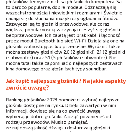
głośników. Jednym z nich są głośniki do komputera. Są
to bardzo popularne, dobre modele. Odznaczają się
wszechstronnością i niewielkimi rozmiarami. Świetnie
nadają się do słuchania muzyki czy oglądania filmów.
Zazwyczaj są to głośniki przewodowe, ale coraz
większą popularnością zaczynają cieszyć się głośniki
bezprzewodowe. Ich zaletą jest brak kabli i łączność
przez moduł Bluetooth lub sieć Wi-Fi. Dzielą się one na
głośniki wolnostojące, lub przenośne. Wyróżnić także
można zestawy głośników 2.0 (2 głośniki), 2.1 (2 głośniki
i subwoofer) oraz 5.1 (5 głośników i subwoofer). Nie
można tutaj także zapominać o najlepszych zestawach
kina domowego oraz głośnikach typy soundbar.
Jak kupić najlepsze głośniki? Na jakie aspekty
zwrócić uwagę?
Ranking głośników 2023 pomoże ci wybrać najlepsze
głośniki dostępne na rynku. Dzięki zawartych w nim
informacji, dowiesz się na co zwrócić uwagę
wybierając dobre głośniki. Zacząć powinieneś od
rodzaju przewodów. Musisz pamiętać,
że najlepszą jakość dźwięku dostarczają głośniki