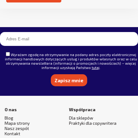
Alternative:
Wyrażam zgodę na otrzymywanie na podany adres poczty elektronicznej
informacji handlowych dotyczących usług i produktów własnych oraz w celu
otrzymywania newslettera (informacji o promocjach i nowościach) – więcej
informacji uzyskają Państwo
tutaj
.
Alternative:
O nas
Współpraca
Blog
Dla sklepów
Mapa strony
Praktyki dla copywritera
Nasz zespół
Kontakt