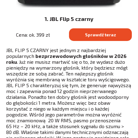
1. JBL Flip 5 czarny
Cena: ok. 399 zł
Sprawdź teraz
JBL FLIP 5 CZARNY jest jednym z najbardziej
popularnych
bezprzewodowych głośników w 2026
roku
. Już nie musisz martwić się o to, że wydasz dużo
pieniędzy na wymarzony głośnik, który będziesz mógł
wszędzie ze sobą zabrać. Ten najlepszy głośnik
wyróżnia się membraną w kształcie toru wyścigowego.
JBL FLIP 5 charakteryzuj się tym, że generuje najwyższą
moc i zapewnia ponad 12 godzin nieprzerwanego
działania. Ponadto ten dobry głośnik jest wodoodporny
do głębokości 1 metra. Możesz więc bez obaw
korzystać z niego w każdym miejscu i o każdej
pogodzie. Wśród jego parametrów można wyróżnić
moc znamionową 20 W RMS, pasmo przenoszenia
65 Hz – 20 kHz, a także stosunek sygnału do szumu >
80 dB. Właśnie takimi danymi technicznymi odznaczają
się najlepsze głośniki. W jego zestawie znajdziesz całą