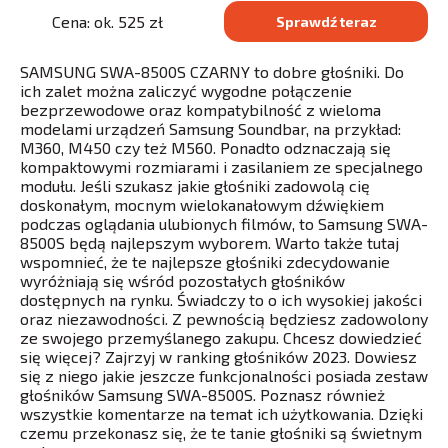
Cena: ok. 525 zł
Sprawdź teraz
SAMSUNG SWA-8500S CZARNY to dobre głośniki. Do
ich zalet można zaliczyć wygodne połączenie
bezprzewodowe oraz kompatybilność z wieloma
modelami urządzeń Samsung Soundbar, na przykład:
M360, M450 czy też M560. Ponadto odznaczają się
kompaktowymi rozmiarami i zasilaniem ze specjalnego
modułu. Jeśli szukasz jakie głośniki zadowolą cię
doskonałym, mocnym wielokanałowym dźwiękiem
podczas oglądania ulubionych filmów, to Samsung SWA-
8500S będą najlepszym wyborem. Warto także tutaj
wspomnieć, że te najlepsze głośniki zdecydowanie
wyróżniają się wśród pozostałych głośników
dostępnych na rynku. Świadczy to o ich wysokiej jakości
oraz niezawodności. Z pewnością będziesz zadowolony
ze swojego przemyślanego zakupu. Chcesz dowiedzieć
się więcej? Zajrzyj w ranking głośników 2023. Dowiesz
się z niego jakie jeszcze funkcjonalności posiada zestaw
głośników Samsung SWA-8500S. Poznasz również
wszystkie komentarze na temat ich użytkowania. Dzięki
czemu przekonasz się, że te tanie głośniki są świetnym