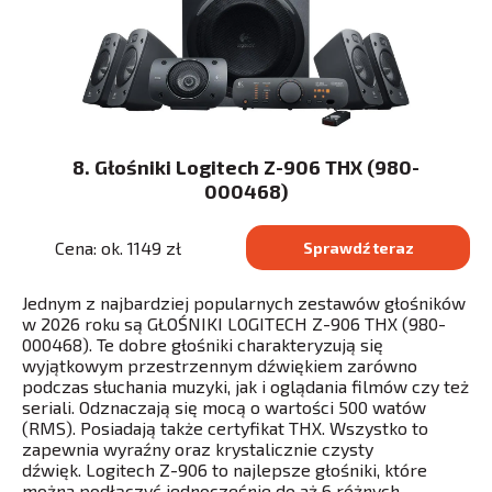
8. Głośniki Logitech Z-906 THX (980-
000468)
Cena: ok. 1149 zł
Sprawdź teraz
Jednym z najbardziej popularnych zestawów głośników
w 2026 roku są GŁOŚNIKI LOGITECH Z-906 THX (980-
000468). Te dobre głośniki charakteryzują się
wyjątkowym przestrzennym dźwiękiem zarówno
podczas słuchania muzyki, jak i oglądania filmów czy też
seriali. Odznaczają się mocą o wartości 500 watów
(RMS). Posiadają także certyfikat THX. Wszystko to
zapewnia wyraźny oraz krystalicznie czysty
dźwięk. Logitech Z-906 to najlepsze głośniki, które
można podłączyć jednocześnie do aż 6 różnych