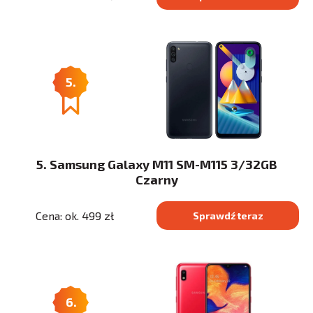
5.
5. Samsung Galaxy M11 SM-M115 3/32GB
Czarny
Cena: ok. 499 zł
Sprawdź teraz
6.