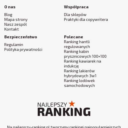
O nas
Współpraca
Blog
Dla sklepów
Mapa strony
Praktyki dla copywritera
Nasz zespół
Kontakt
Bezpieczeństwo
Polecane
Ranking hantli
Regulamin
regulowanych
Polityka prywatności
Ranking kabin
prysznicowych 100×100
Ranking kawiarek na
indukcję
Ranking lakierów
hybrydowych 3w1
Ranking lodówek
samochodowych
Na najlepszy-ranking.pl tworzymy rankingi najpopularniejszych