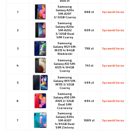
800 zł
Samsung
Galaxy A20s
1
668 zł
Sprawdź teraz
SM-A207
3/32GB Czarny
Samsung
Galaxy A20e
2
SM-A202
609 zł
Sprawdź teraz
3/32GB Dual
SIM Czarny
Samsung
Galaxy M21 SM-
3
798 zł
Sprawdź teraz
M215 4/64GB
Niebieski
Samsung
Galaxy A12 SM-
4
741 zł
Sprawdź teraz
A125 4/64GB
Czarny
Samsung
Galaxy M11 SM-
5
499 zł
Sprawdź teraz
M115 3/32GB
Czarny
Samsung
Galaxy A10 SM-
6
A105 2/32GB
694 zł
Sprawdź teraz
Dual SIM
Czerwony
Samsung
Galaxy A30s
7
SM-A307
1089 zł
Sprawdź teraz
4/64GB Dual
SIM Zielony