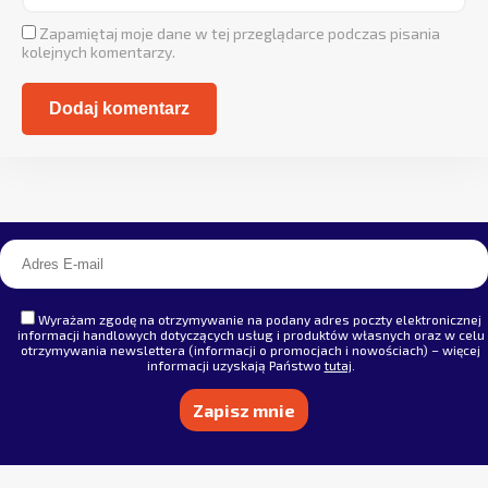
Zapamiętaj moje dane w tej przeglądarce podczas pisania
kolejnych komentarzy.
Alternative:
Wyrażam zgodę na otrzymywanie na podany adres poczty elektronicznej
informacji handlowych dotyczących usług i produktów własnych oraz w celu
otrzymywania newslettera (informacji o promocjach i nowościach) – więcej
informacji uzyskają Państwo
tutaj
.
Alternative: