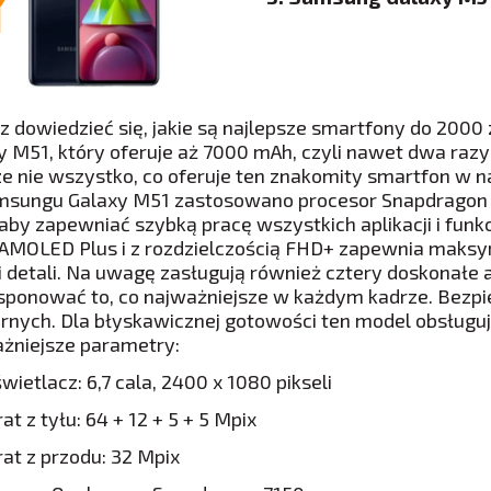
z dowiedzieć się, jakie są najlepsze smartfony do 2000
y M51, który oferuje aż 7000 mAh, czyli nawet dwa razy 
ze nie wszystko, co oferuje ten znakomity smartfon w 
sungu Galaxy M51 zastosowano procesor Snapdragon 
aby zapewniać szybką pracę wszystkich aplikacji i funk
AMOLED Plus i z rozdzielczością FHD+ zapewnia maksy
i detali. Na uwagę zasługują również cztery doskonałe ap
ponować to, co najważniejsze w każdym kadrze. Bezpiec
arnych. Dla błyskawicznej gotowości ten model obsługu
żniejsze parametry:
ietlacz: 6,7 cala, 2400 x 1080 pikseli
at z tyłu: 64 + 12 + 5 + 5 Mpix
at z przodu: 32 Mpix