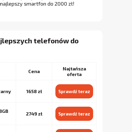
 najlepszy smartfon do 2000 zł!
ajlepszych telefonów do
Najtańsza
Cena
oferta
zarny
1658 zł
Sprawdź teraz
28GB
2749 zł
Sprawdź teraz