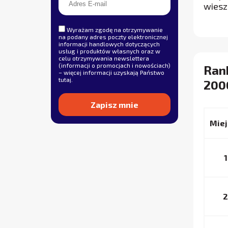
wiesz
Wyrażam zgodę na otrzymywanie
na podany adres poczty elektronicznej
informacji handlowych dotyczących
usług i produktów własnych oraz w
celu otrzymywania newslettera
(informacji o promocjach i nowościach)
Ran
– więcej informacji uzyskają Państwo
tutaj
.
200
Alternative:
Miej
1
2