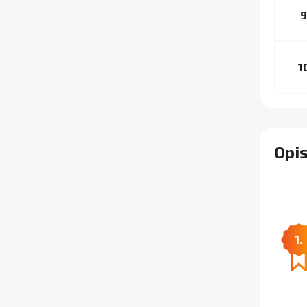
9
1
Opi
1.