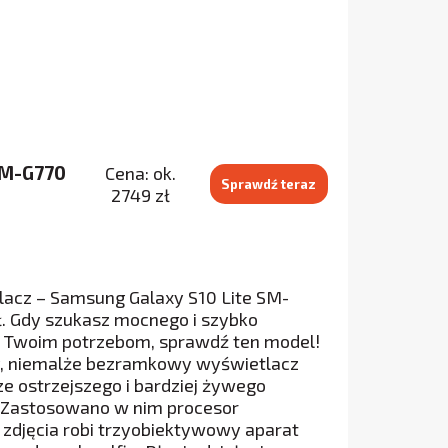
SM-G770
Cena: ok.
Sprawdź teraz
2749 zł
lacz – Samsung Galaxy S10 Lite SM-
ł. Gdy szukasz mocnego i szybko
im Twoim potrzebom, sprawdź ten model!
lowy, niemalże bezramkowy wyświetlacz
cze ostrzejszego i bardziej żywego
h. Zastosowano w nim procesor
zdjęcia robi trzyobiektywowy aparat