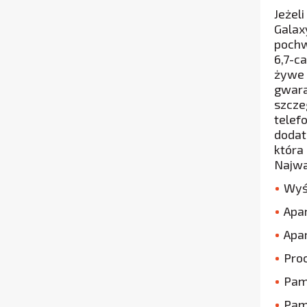
Jeżeli
Galax
pochw
6,7-c
żywe 
gwara
szcze
telef
dodat
która
Najwa
Wyśw
Apar
Apar
Pro
Pam
Pam