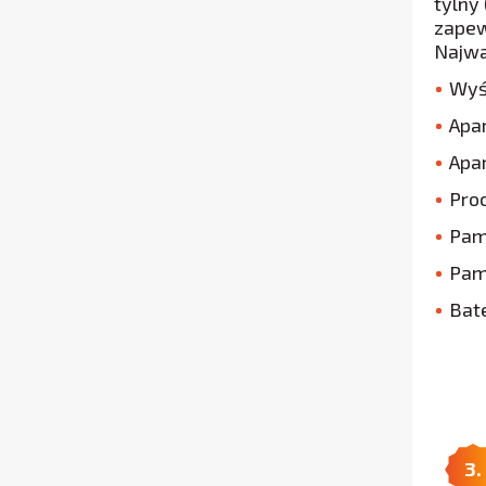
tylny
zapew
Najwa
Wyśw
Apar
Apar
Pro
Pam
Pam
Bat
3.