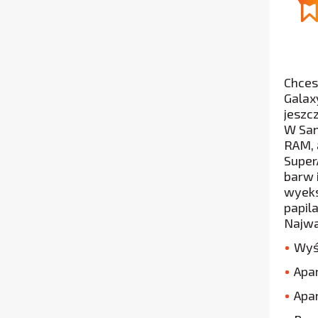
Chces
Galax
jeszc
W Sam
RAM, 
Super
barw 
wyeks
papil
Najwa
Wyśw
Apar
Apar