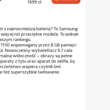
1699 zł
 zł z najmocniejszą baterią? To Samsung
więcej niż przeciętne modele. To jednak
naszym rankingu.
7150 wspomagany przez 8 GB pamięci
cji. Nowoczesny wyświetlacz 6,7 cala
malną widoczność – obrazy są pełne
araty z tyłu oraz aparat do selfie, by
zeństwo wspiera czytnik linii
je też superszybkie ładowanie.