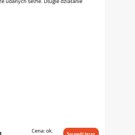
ze udanych selfie. Długie działanie
Cena: ok.
1
Sprawdź teraz