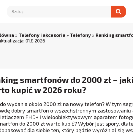
główna
»
Telefony i akcesoria
»
Telefony
»
Ranking smart
aktualizacja:
01
.
8
.
2026
king smartfonów do 2000 zł – jaki
to kupić w 2026 roku?
do wydania około 2000 zł na nowy telefon? W tym s
wdę dobry smartfon o wszechstronnym zastosowaniu –
etlaczem FHD+ i wieloobiektywowym aparatem fotogr
smartfon do 2000 zł warto kupić? Wybór jest spory, dl
dopasować dla siebie ten, który będzie wyróżniał się ws