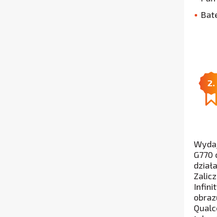
Bat
2.
Wydaj
G770 
dział
Zalic
Infin
obraz
Qualc