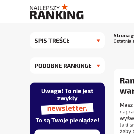
Strona 
SPIS TREŚCI:
Ostatnia 
PODOBNE RANKINGI:
Ran
war
Uwaga! To nie jest
zwykły
Masz 
newsletter.
napra
wyświ
To są Twoje pieniądze!
Jaki 
żeby 