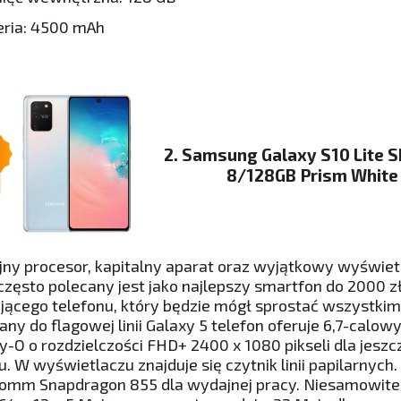
eria: 4500 mAh
2. Samsung Galaxy S10 Lite 
8/128GB Prism White
ny procesor, kapitalny aparat oraz wyjątkowy wyświet
często polecany jest jako najlepszy smartfon do 2000 z
ającego telefonu, który będzie mógł sprostać wszystk
zany do flagowej linii Galaxy 5 telefon oferuje 6,7-ca
ity-O o rozdzielczości FHD+ 2400 x 1080 pikseli dla jesz
u. W wyświetlaczu znajduje się czytnik linii papilarnyc
omm Snapdragon 855 dla wydajnej pracy. Niesamowite 