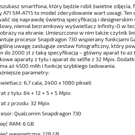
 szukasz smartfona, który będzie robił świetne zdjęcia, 
y A71 SM-A715 to model zdecydowanie wart uwagi. Ten 
alić się naprawdę świetną specyfikacją i designerski
alowy, niemal bezramkowy wyświetlacz Infinity-O w te
obrazy na ekranie. Umieszczono w nim także czytnik lini
ntuje procesor Snapdragon 730 wspierany funkcjami G
gólną uwagę zasługuje zestaw fotograficzny, który pow
on do 2000 zł z taką specyfikacją – główny aparat to aż
kowe aparaty z tyłu i aparat do selfie z 32 Mpix. Doda
 ma aż 4500 mAh i funkcję szybkiego ładowania.
żniejsze parametry:
ietlacz: 6,7 cala, 2400 x 1080 pikseli
at z tyłu: 64 + 12 + 5 + 5 Mpix
at z przodu: 32 Mpix
cesor: Qualcomm Snapdragon 730
ięć RAM: 6 GB
ięć wewnętrzna: 128 GB