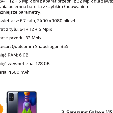
 64 + 12 + 5 Mpix oraz aparat przedni z 32 Mpix dla zaws
nia pojemna bateria z szybkim ładowaniem.
żniejsze parametry:
ietlacz: 6,7 cala, 2400 x 1080 pikseli
at z tyłu: 64 + 12 + 5 Mpix
at z przodu: 32 Mpix
cesor: Qualcomm Snapdragon 855
ięć RAM: 6 GB
ięć wewnętrzna: 128 GB
eria: 4500 mAh
3. Samsung Galaxy M5